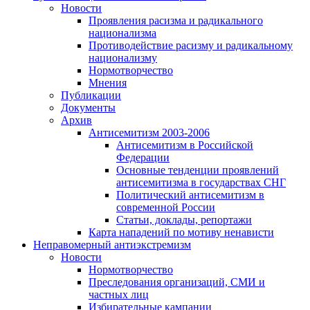
Новости
Проявления расизма и радикального
национализма
Противодействие расизму и радикальному
национализму
Нормотворчество
Мнения
Публикации
Документы
Архив
Антисемитизм 2003-2006
Антисемитизм в Российской
Федерации
Основные тенденции проявлений
антисемитизма в государствах СНГ
Политический антисемитизм в
современной России
Статьи, доклады, репортажи
Карта нападений по мотиву ненависти
Неправомерный антиэкстремизм
Новости
Нормотворчество
Преследования организаций, СМИ и
частных лиц
Избирательные кампании