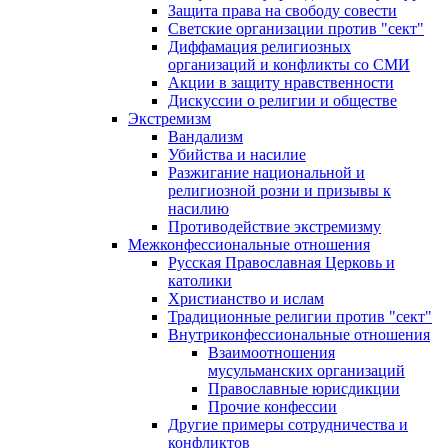
Защита права на свободу совести
Светские организации против "сект"
Диффамация религиозных
организаций и конфликты со СМИ
Акции в защиту нравственности
Дискуссии о религии и обществе
Экстремизм
Вандализм
Убийства и насилие
Разжигание национальной и
религиозной розни и призывы к
насилию
Противодействие экстремизму
Межконфессиональные отношения
Русская Православная Церковь и
католики
Христианство и ислам
Традиционные религии против "сект"
Внутриконфессиональные отношения
Взаимоотношения
мусульманских организаций
Православные юрисдикции
Прочие конфессии
Другие примеры сотрудничества и
конфликтов