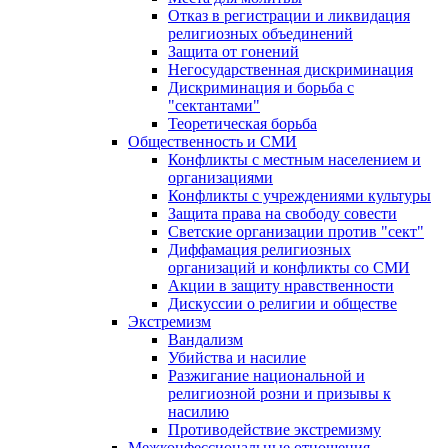
Отказ в регистрации и ликвидация
религиозных объединений
Защита от гонений
Негосударственная дискриминация
Дискриминация и борьба с
"сектантами"
Теоретическая борьба
Общественность и СМИ
Конфликты с местным населением и
организациями
Конфликты с учреждениями культуры
Защита права на свободу совести
Светские организации против "сект"
Диффамация религиозных
организаций и конфликты со СМИ
Акции в защиту нравственности
Дискуссии о религии и обществе
Экстремизм
Вандализм
Убийства и насилие
Разжигание национальной и
религиозной розни и призывы к
насилию
Противодействие экстремизму
Межконфессиональные отношения