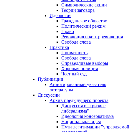
Символические акции
Теории заговора
Идеология
Гражданское общество
Политический режим
Право
Революция и контрреволюция
Свобода слова
Практика
Приватность
Свобода слова
Справедливые выборы
Хорошая полиция
Честный суд
Публикации
Аннотированный указатель
литературы
Дискуссии
Архив предыдущего проекта
Дискуссия о "кризисе
либерализма"
Идеология консерватизма
Национальная идея
Пути легитимации "управляемой