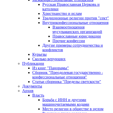
Русская Православная Церковь и
католики
Христианство и ислам
Традиционные религии против "сект"
Внутриконфессиональные отношения
Взаимоотношения
мусульманских организаций
Православные юрисдикции
Прочие конфессии
Другие примеры сотрудничества и
конфликтов
Курьезы
Сколько верующих
Публикации
Из книг "Панорамы"
Сборник "Преодолевая государственно -
конфессиональные отношения"
Статьи сборника "Пределы светскости"
Документы
Архив
Власть
Борьба с ИНН и другими
машиночитаемыми кодами
Место религии в обществе в целом