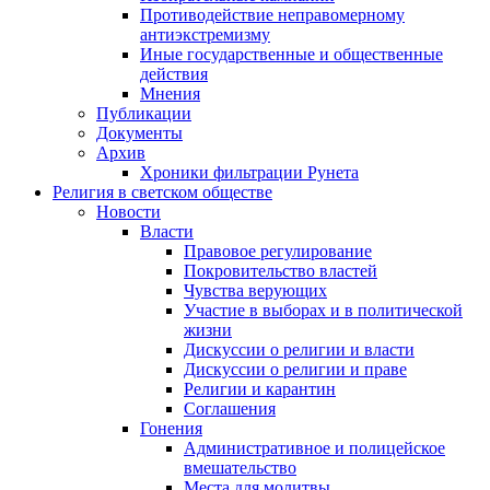
Противодействие неправомерному
антиэкстремизму
Иные государственные и общественные
действия
Мнения
Публикации
Документы
Архив
Хроники фильтрации Рунета
Религия в светском обществе
Новости
Власти
Правовое регулирование
Покровительство властей
Чувства верующих
Участие в выборах и в политической
жизни
Дискуссии о религии и власти
Дискуссии о религии и праве
Религии и карантин
Соглашения
Гонения
Административное и полицейское
вмешательство
Места для молитвы