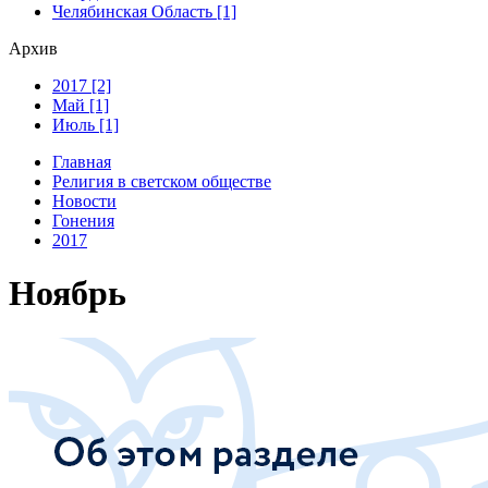
Челябинская Область [1]
Архив
2017 [2]
Май [1]
Июль [1]
Главная
Религия в светском обществе
Новости
Гонения
2017
Ноябрь