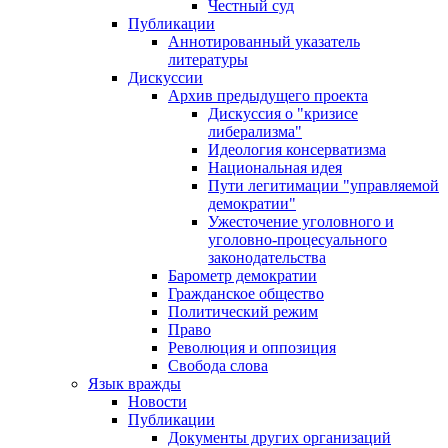
Честный суд
Публикации
Аннотированный указатель
литературы
Дискуссии
Архив предыдущего проекта
Дискуссия о "кризисе
либерализма"
Идеология консерватизма
Национальная идея
Пути легитимации "управляемой
демократии"
Ужесточение уголовного и
уголовно-процесуального
законодательства
Барометр демократии
Гражданское общество
Политический режим
Право
Революция и оппозиция
Свобода слова
Язык вражды
Новости
Публикации
Документы других организаций