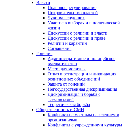
Власти
Правовое регулирование
Покровительство властей
Чувства верующих
Участие в выборах и в политической
жизни
Дискуссии о религии и власти
Дискуссии о религии и праве
Религии и карантин
Соглашения
Гонения
Административное и полицейское
вмешательство
Места для молитвы
Отказ в регистрации и ликвидация
религиозных объединений
Защита от гонений
Негосударственная дискриминация
Дискриминация и борьба с
"сектантами"
Теоретическая борьба
Общественность и СМИ
Конфликты с местным населением и
организациями
Конфликты с учреждениями культуры