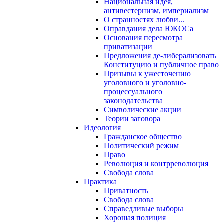
Национальная идея,
антивестернизм, империализм
О странностях любви...
Оправдания дела ЮКОСа
Основания пересмотра
приватизации
Предложения де-либерализовать
Конституцию и публичное право
Призывы к ужесточению
уголовного и уголовно-
процессуального
законодательства
Символические акции
Теории заговора
Идеология
Гражданское общество
Политический режим
Право
Революция и контрреволюция
Свобода слова
Практика
Приватность
Свобода слова
Справедливые выборы
Хорошая полиция