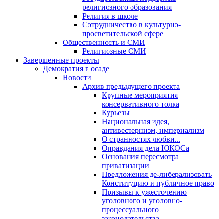
религиозного образования
Религия в школе
Сотрудничество в культурно-
просветительской сфере
Общественность и СМИ
Религиозные СМИ
Завершенные проекты
Демократия в осаде
Новости
Архив предыдущего проекта
Крупные мероприятия
консервативного толка
Курьезы
Национальная идея,
антивестернизм, империализм
О странностях любви...
Оправдания дела ЮКОСа
Основания пересмотра
приватизации
Предложения де-либерализовать
Конституцию и публичное право
Призывы к ужесточению
уголовного и уголовно-
процессуального
законодательства