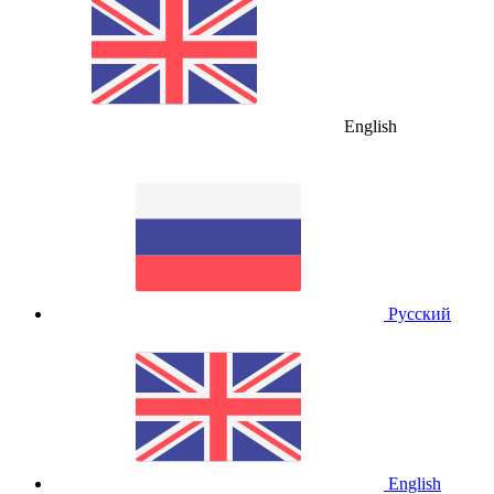
English
Русский
English