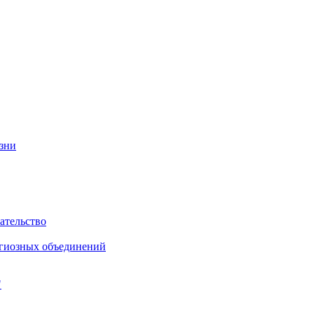
изни
ательство
игиозных объединений
"