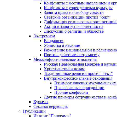
Конфликты с местным населением и ор
Конфликты с учреждениями культуры
Защита права на свободу совести
Светские организации против "сект"
Диффамация религиозных организаций
Акции в защиту нравственности
Дискуссии о религии и обществе
Экстремизм
Вандализм
Убийства и насилие
Разжигание национальной и религиозно
Противодействие экстремизму
Межконфессиональные отношения
Русская Православная Церковь и католи
Христианство и ислам
Традиционные религии против "сект"
Внутриконфессиональные отношения
Взаимоотношения мусульманских 
Православные юрисдикции
Прочие конфессии
Другие примеры сотрудничества и конф
Курьезы
Сколько верующих
Публикации
Из книг "Панорамы"