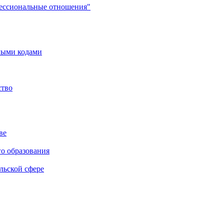
фессиональные отношения"
мыми кодами
ство
ве
го образования
льской сфере