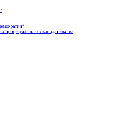
а"
демократии"
но-процесуального законодательства