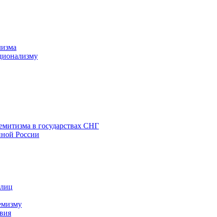
лизма
ционализму
емитизма в государствах СНГ
нной России
 лиц
емизму
вия