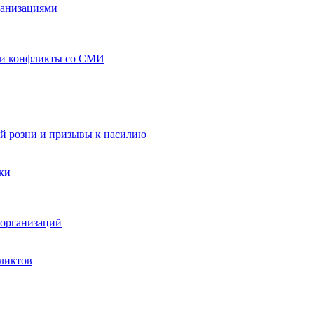
ганизациями
 и конфликты со СМИ
й розни и призывы к насилию
ки
организаций
ликтов