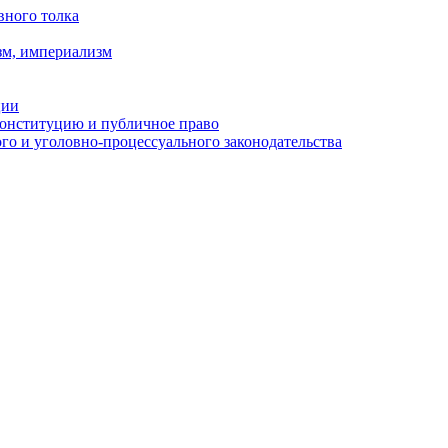
вного толка
зм, империализм
ции
Конституцию и публичное право
о и уголовно-процессуального законодательства