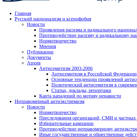
Главная
Русский национализм и ксенофобия
Новости
Проявления расизма и радикального национа
Противодействие расизму и радикальному на
Нормотворчество
Мнения
Публикации
Документы
Архив
Антисемитизм 2003-2006
Антисемитизм в Российской Федерации
Основные тенденции проявлений антис
Политический антисемитизм в совреме
Статьи, доклады, репортажи
Карта нападений по мотиву ненависти
Неправомерный антиэкстремизм
Новости
Нормотворчество
Преследования организаций, СМИ и частных
Избирательные кампании
Противодействие неправомерному антиэкстр
Иные государственные и общественные дейст