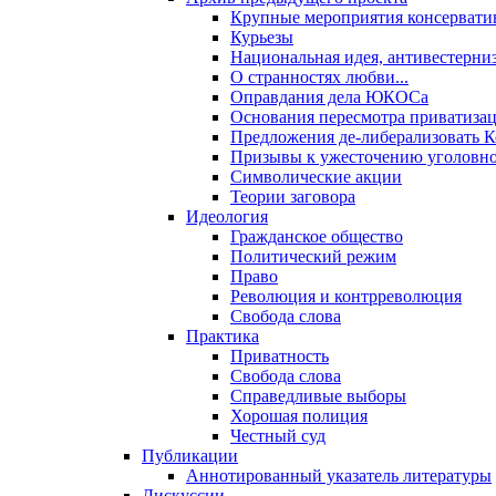
Крупные мероприятия консервати
Курьезы
Национальная идея, антивестерни
О странностях любви...
Оправдания дела ЮКОСа
Основания пересмотра приватиза
Предложения де-либерализовать 
Призывы к ужесточению уголовног
Символические акции
Теории заговора
Идеология
Гражданское общество
Политический режим
Право
Революция и контрреволюция
Свобода слова
Практика
Приватность
Свобода слова
Справедливые выборы
Хорошая полиция
Честный суд
Публикации
Аннотированный указатель литературы
Дискуссии