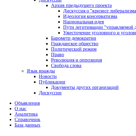
Архив предыдущего проекта
Дискуссия о "кризисе либерализм
Идеология консерватизма
Национальная идея
Пути легитимации "управляемой 
Ужесточение уголовного и уголов
Барометр демократии
Гражданское общество
Политический режим
Право
Революция и оппозиция
Свобода слова
Язык вражды
Новости
Публикации
Документы других организаций
Дискуссии
Объявления
О нас
Аналитика
Справочник
База данных