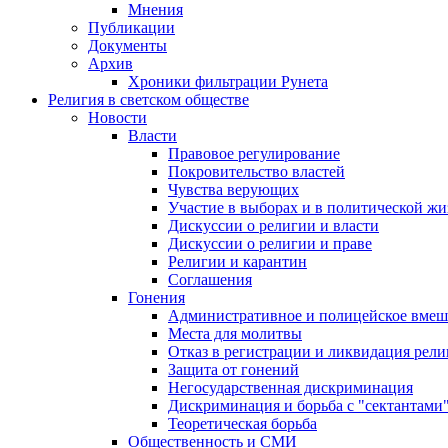
Мнения
Публикации
Документы
Архив
Хроники фильтрации Рунета
Религия в светском обществе
Новости
Власти
Правовое регулирование
Покровительство властей
Чувства верующих
Участие в выборах и в политической ж
Дискуссии о религии и власти
Дискуссии о религии и праве
Религии и карантин
Соглашения
Гонения
Административное и полицейское вмеш
Места для молитвы
Отказ в регистрации и ликвидация рел
Защита от гонений
Негосударственная дискриминация
Дискриминация и борьба с "сектантами
Теоретическая борьба
Общественность и СМИ