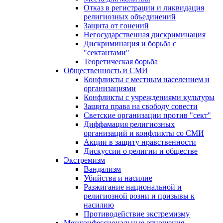
Отказ в регистрации и ликвидация
религиозных объединений
Защита от гонений
Негосударственная дискриминация
Дискриминация и борьба с
"сектантами"
Теоретическая борьба
Общественность и СМИ
Конфликты с местным населением и
организациями
Конфликты с учреждениями культуры
Защита права на свободу совести
Светские организации против "сект"
Диффамация религиозных
организаций и конфликты со СМИ
Акции в защиту нравственности
Дискуссии о религии и обществе
Экстремизм
Вандализм
Убийства и насилие
Разжигание национальной и
религиозной розни и призывы к
насилию
Противодействие экстремизму
Межконфессиональные отношения