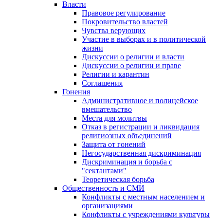
Власти
Правовое регулирование
Покровительство властей
Чувства верующих
Участие в выборах и в политической
жизни
Дискуссии о религии и власти
Дискуссии о религии и праве
Религии и карантин
Соглашения
Гонения
Административное и полицейское
вмешательство
Места для молитвы
Отказ в регистрации и ликвидация
религиозных объединений
Защита от гонений
Негосударственная дискриминация
Дискриминация и борьба с
"сектантами"
Теоретическая борьба
Общественность и СМИ
Конфликты с местным населением и
организациями
Конфликты с учреждениями культуры