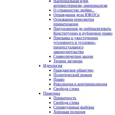
Национальная идея,
антивестернизм, империализм
О странностях любви...
Оправдания дела ЮКОСа
Основания пересмотра
приватизации
Предложения де-либерализовать
Конституцию и публичное право
Призывы к ужесточению
уголовного и уголовно-
процессуального
законодательства
Символические акции
Теории заговора
Идеология
Гражданское общество
Политический режим
Право
Революция и контрреволюция
Свобода слова
Практика
Приватность
Свобода слова
Справедливые выборы
Хорошая полиция