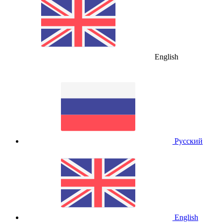
English
Русский
English