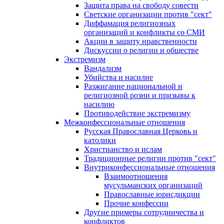
Защита права на свободу совести
Светские организации против "сект"
Диффамация религиозных
организаций и конфликты со СМИ
Акции в защиту нравственности
Дискуссии о религии и обществе
Экстремизм
Вандализм
Убийства и насилие
Разжигание национальной и
религиозной розни и призывы к
насилию
Противодействие экстремизму
Межконфессиональные отношения
Русская Православная Церковь и
католики
Христианство и ислам
Традиционные религии против "сект"
Внутриконфессиональные отношения
Взаимоотношения
мусульманских организаций
Православные юрисдикции
Прочие конфессии
Другие примеры сотрудничества и
конфликтов