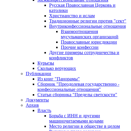
Русская Православная Церковь и
католики
Христианство и ислам
Традиционные религии против "сект"
Внутриконфессиональные отношения
Взаимоотношения
мусульманских организаций
Православные юрисдикции
Прочие конфессии
Другие примеры сотрудничества и
конфликтов
Курьезы
Сколько верующих
Публикации
Из книг "Панорамы"
Сборник "Преодолевая государственно -
конфессиональные отношения"
Статьи сборника "Пределы светскости"
Документы
Архив
Власть
Борьба с ИНН и другими
машиночитаемыми кодами
Место религии в обществе в целом