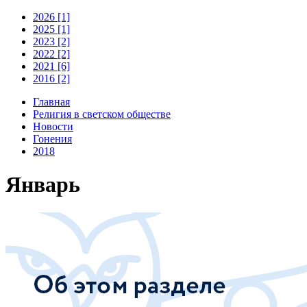
2026 [1]
2025 [1]
2023 [2]
2022 [2]
2021 [6]
2016 [2]
Главная
Религия в светском обществе
Новости
Гонения
2018
Январь