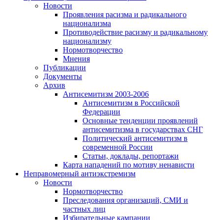
Новости
Проявления расизма и радикального
национализма
Противодействие расизму и радикальному
национализму
Нормотворчество
Мнения
Публикации
Документы
Архив
Антисемитизм 2003-2006
Антисемитизм в Российской
Федерации
Основные тенденции проявлений
антисемитизма в государствах СНГ
Политический антисемитизм в
современной России
Статьи, доклады, репортажи
Карта нападений по мотиву ненависти
Неправомерный антиэкстремизм
Новости
Нормотворчество
Преследования организаций, СМИ и
частных лиц
Избирательные кампании