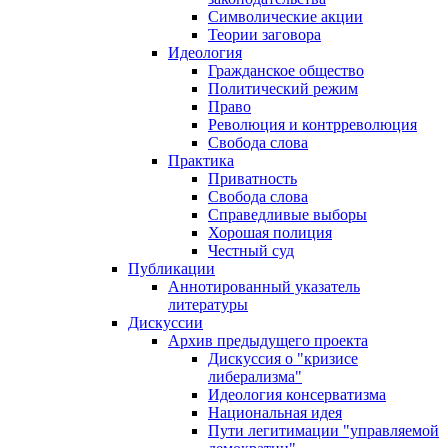
Символические акции
Теории заговора
Идеология
Гражданское общество
Политический режим
Право
Революция и контрреволюция
Свобода слова
Практика
Приватность
Свобода слова
Справедливые выборы
Хорошая полиция
Честный суд
Публикации
Аннотированный указатель
литературы
Дискуссии
Архив предыдущего проекта
Дискуссия о "кризисе
либерализма"
Идеология консерватизма
Национальная идея
Пути легитимации "управляемой