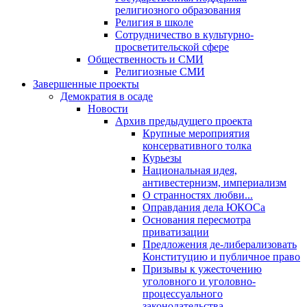
религиозного образования
Религия в школе
Сотрудничество в культурно-
просветительской сфере
Общественность и СМИ
Религиозные СМИ
Завершенные проекты
Демократия в осаде
Новости
Архив предыдущего проекта
Крупные мероприятия
консервативного толка
Курьезы
Национальная идея,
антивестернизм, империализм
О странностях любви...
Оправдания дела ЮКОСа
Основания пересмотра
приватизации
Предложения де-либерализовать
Конституцию и публичное право
Призывы к ужесточению
уголовного и уголовно-
процессуального
законодательства