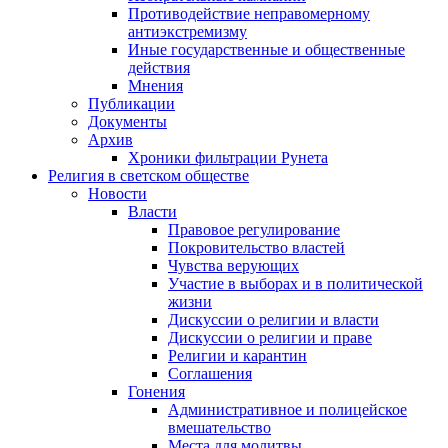
Противодействие неправомерному
антиэкстремизму
Иные государственные и общественные
действия
Мнения
Публикации
Документы
Архив
Хроники фильтрации Рунета
Религия в светском обществе
Новости
Власти
Правовое регулирование
Покровительство властей
Чувства верующих
Участие в выборах и в политической
жизни
Дискуссии о религии и власти
Дискуссии о религии и праве
Религии и карантин
Соглашения
Гонения
Административное и полицейское
вмешательство
Места для молитвы