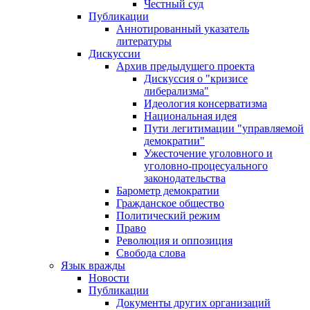
Честный суд
Публикации
Аннотированный указатель
литературы
Дискуссии
Архив предыдущего проекта
Дискуссия о "кризисе
либерализма"
Идеология консерватизма
Национальная идея
Пути легитимации "управляемой
демократии"
Ужесточение уголовного и
уголовно-процесуального
законодательства
Барометр демократии
Гражданское общество
Политический режим
Право
Революция и оппозиция
Свобода слова
Язык вражды
Новости
Публикации
Документы других организаций