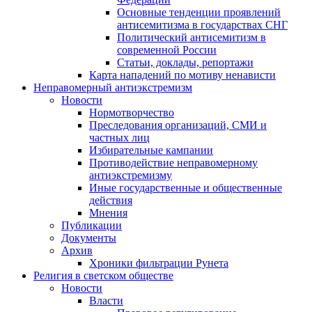
Основные тенденции проявлений
антисемитизма в государствах СНГ
Политический антисемитизм в
современной России
Статьи, доклады, репортажи
Карта нападений по мотиву ненависти
Неправомерный антиэкстремизм
Новости
Нормотворчество
Преследования организаций, СМИ и
частных лиц
Избирательные кампании
Противодействие неправомерному
антиэкстремизму
Иные государственные и общественные
действия
Мнения
Публикации
Документы
Архив
Хроники фильтрации Рунета
Религия в светском обществе
Новости
Власти