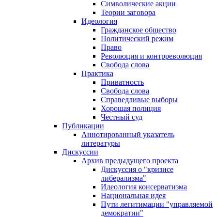
Символические акции
Теории заговора
Идеология
Гражданское общество
Политический режим
Право
Революция и контрреволюция
Свобода слова
Практика
Приватность
Свобода слова
Справедливые выборы
Хорошая полиция
Честный суд
Публикации
Аннотированный указатель
литературы
Дискуссии
Архив предыдущего проекта
Дискуссия о "кризисе
либерализма"
Идеология консерватизма
Национальная идея
Пути легитимации "управляемой
демократии"