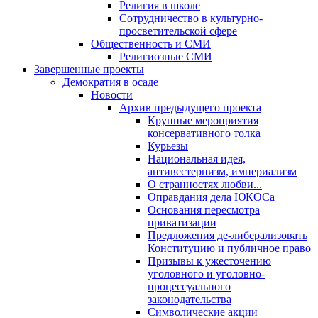
Религия в школе
Сотрудничество в культурно-
просветительской сфере
Общественность и СМИ
Религиозные СМИ
Завершенные проекты
Демократия в осаде
Новости
Архив предыдущего проекта
Крупные мероприятия
консервативного толка
Курьезы
Национальная идея,
антивестернизм, империализм
О странностях любви...
Оправдания дела ЮКОСа
Основания пересмотра
приватизации
Предложения де-либерализовать
Конституцию и публичное право
Призывы к ужесточению
уголовного и уголовно-
процессуального
законодательства
Символические акции