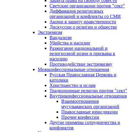
Защита права на свободу совести
Светские организации против "сект"
Диффамация религиозных
организаций и конфликты со СМИ
Акции в защиту нравственности
Дискуссии о религии и обществе
Экстремизм
Вандализм
Убийства и насилие
Разжигание национальной и
религиозной розни и призывы к
насилию
Противодействие экстремизму
Межконфессиональные отношения
Русская Православная Церковь и
католики
Христианство и ислам
Традиционные религии против "сект"
Внутриконфессиональные отношения
Взаимоотношения
мусульманских организаций
Православные юрисдикции
Прочие конфессии
Другие примеры сотрудничества и
конфликтов