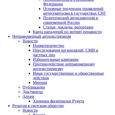
Федерации
Основные тенденции проявлений
антисемитизма в государствах СНГ
Политический антисемитизм в
современной России
Статьи, доклады, репортажи
Карта нападений по мотиву ненависти
Неправомерный антиэкстремизм
Новости
Нормотворчество
Преследования организаций, СМИ и
частных лиц
Избирательные кампании
Противодействие неправомерному
антиэкстремизму
Иные государственные и общественные
действия
Мнения
Публикации
Документы
Архив
Хроники фильтрации Рунета
Религия в светском обществе
Новости
Власти