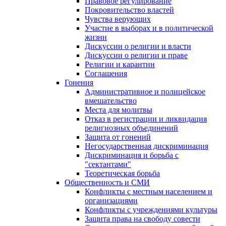
Правовое регулирование
Покровительство властей
Чувства верующих
Участие в выборах и в политической
жизни
Дискуссии о религии и власти
Дискуссии о религии и праве
Религии и карантин
Соглашения
Гонения
Административное и полицейское
вмешательство
Места для молитвы
Отказ в регистрации и ликвидация
религиозных объединений
Защита от гонений
Негосударственная дискриминация
Дискриминация и борьба с
"сектантами"
Теоретическая борьба
Общественность и СМИ
Конфликты с местным населением и
организациями
Конфликты с учреждениями культуры
Защита права на свободу совести