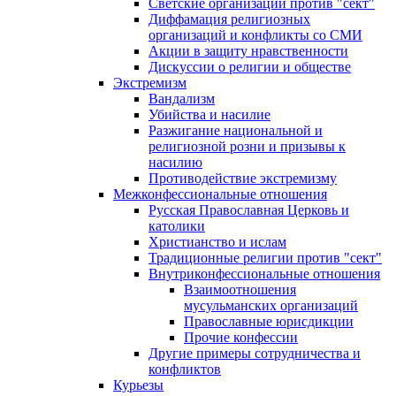
Светские организации против "сект"
Диффамация религиозных
организаций и конфликты со СМИ
Акции в защиту нравственности
Дискуссии о религии и обществе
Экстремизм
Вандализм
Убийства и насилие
Разжигание национальной и
религиозной розни и призывы к
насилию
Противодействие экстремизму
Межконфессиональные отношения
Русская Православная Церковь и
католики
Христианство и ислам
Традиционные религии против "сект"
Внутриконфессиональные отношения
Взаимоотношения
мусульманских организаций
Православные юрисдикции
Прочие конфессии
Другие примеры сотрудничества и
конфликтов
Курьезы