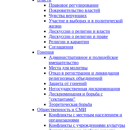
Правовое регулирование
Покровительство властей
Чувства верующих
Участие в выборах и в политической
жизни
Дискуссии о религии и власти
Дискуссии о религии и праве
Религии и карантин
Соглашения
Гонения
Административное и полицейское
вмешательство
Места для молитвы
Отказ в регистрации и ликвидация
религиозных объединений
Защита от гонений
Негосударственная дискриминация
Дискриминация и борьба с
"сектантами"
Теоретическая борьба
Общественность и СМИ
Конфликты с местным населением и
организациями
Конфликты с учреждениями культуры