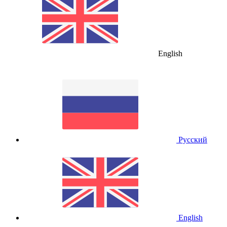
English
Русский
English