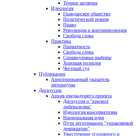
Теории заговора
Идеология
Гражданское общество
Политический режим
Право
Революция и контрреволюция
Свобода слова
Практика
Приватность
Свобода слова
Справедливые выборы
Хорошая полиция
Честный суд
Публикации
Аннотированный указатель
литературы
Дискуссии
Архив предыдущего проекта
Дискуссия о "кризисе
либерализма"
Идеология консерватизма
Национальная идея
Пути легитимации "управляемой
демократии"
Ужесточение уголовного и