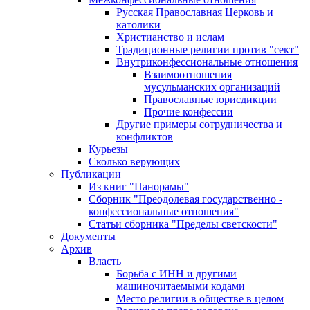
Русская Православная Церковь и
католики
Христианство и ислам
Традиционные религии против "сект"
Внутриконфессиональные отношения
Взаимоотношения
мусульманских организаций
Православные юрисдикции
Прочие конфессии
Другие примеры сотрудничества и
конфликтов
Курьезы
Сколько верующих
Публикации
Из книг "Панорамы"
Сборник "Преодолевая государственно -
конфессиональные отношения"
Статьи сборника "Пределы светскости"
Документы
Архив
Власть
Борьба с ИНН и другими
машиночитаемыми кодами
Место религии в обществе в целом