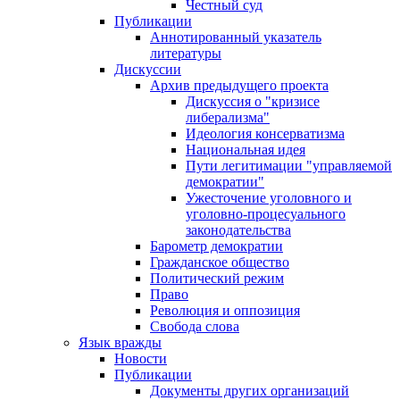
Честный суд
Публикации
Аннотированный указатель
литературы
Дискуссии
Архив предыдущего проекта
Дискуссия о "кризисе
либерализма"
Идеология консерватизма
Национальная идея
Пути легитимации "управляемой
демократии"
Ужесточение уголовного и
уголовно-процесуального
законодательства
Барометр демократии
Гражданское общество
Политический режим
Право
Революция и оппозиция
Свобода слова
Язык вражды
Новости
Публикации
Документы других организаций