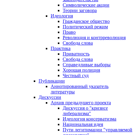
Символические акции
Теории заговора
Идеология
Гражданское общество
Политический режим
Право
Революция и контрреволюция
Свобода слова
Практика
Приватность
Свобода слова
Справедливые выборы
Хорошая полиция
Честный суд
Публикации
Аннотированный указатель
литературы
Дискуссии
Архив предыдущего проекта
Дискуссия о "кризисе
либерализма"
Идеология консерватизма
Национальная идея
Пути легитимации "управляемой