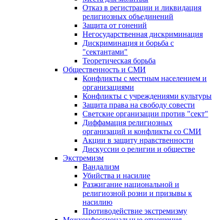
Отказ в регистрации и ликвидация
религиозных объединений
Защита от гонений
Негосударственная дискриминация
Дискриминация и борьба с
"сектантами"
Теоретическая борьба
Общественность и СМИ
Конфликты с местным населением и
организациями
Конфликты с учреждениями культуры
Защита права на свободу совести
Светские организации против "сект"
Диффамация религиозных
организаций и конфликты со СМИ
Акции в защиту нравственности
Дискуссии о религии и обществе
Экстремизм
Вандализм
Убийства и насилие
Разжигание национальной и
религиозной розни и призывы к
насилию
Противодействие экстремизму
Межконфессиональные отношения