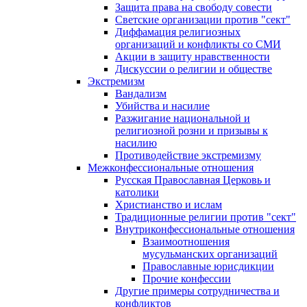
Защита права на свободу совести
Светские организации против "сект"
Диффамация религиозных
организаций и конфликты со СМИ
Акции в защиту нравственности
Дискуссии о религии и обществе
Экстремизм
Вандализм
Убийства и насилие
Разжигание национальной и
религиозной розни и призывы к
насилию
Противодействие экстремизму
Межконфессиональные отношения
Русская Православная Церковь и
католики
Христианство и ислам
Традиционные религии против "сект"
Внутриконфессиональные отношения
Взаимоотношения
мусульманских организаций
Православные юрисдикции
Прочие конфессии
Другие примеры сотрудничества и
конфликтов