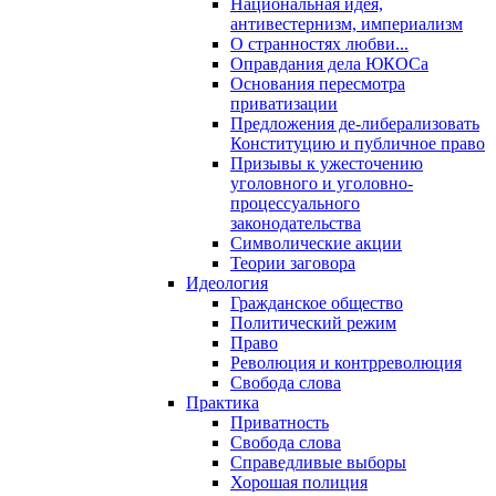
Национальная идея,
антивестернизм, империализм
О странностях любви...
Оправдания дела ЮКОСа
Основания пересмотра
приватизации
Предложения де-либерализовать
Конституцию и публичное право
Призывы к ужесточению
уголовного и уголовно-
процессуального
законодательства
Символические акции
Теории заговора
Идеология
Гражданское общество
Политический режим
Право
Революция и контрреволюция
Свобода слова
Практика
Приватность
Свобода слова
Справедливые выборы
Хорошая полиция