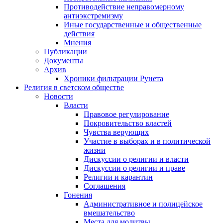
Противодействие неправомерному
антиэкстремизму
Иные государственные и общественные
действия
Мнения
Публикации
Документы
Архив
Хроники фильтрации Рунета
Религия в светском обществе
Новости
Власти
Правовое регулирование
Покровительство властей
Чувства верующих
Участие в выборах и в политической
жизни
Дискуссии о религии и власти
Дискуссии о религии и праве
Религии и карантин
Соглашения
Гонения
Административное и полицейское
вмешательство
Места для молитвы