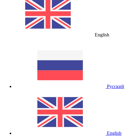
English
Русский
English