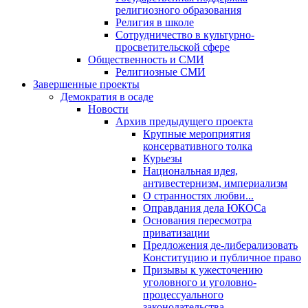
религиозного образования
Религия в школе
Сотрудничество в культурно-
просветительской сфере
Общественность и СМИ
Религиозные СМИ
Завершенные проекты
Демократия в осаде
Новости
Архив предыдущего проекта
Крупные мероприятия
консервативного толка
Курьезы
Национальная идея,
антивестернизм, империализм
О странностях любви...
Оправдания дела ЮКОСа
Основания пересмотра
приватизации
Предложения де-либерализовать
Конституцию и публичное право
Призывы к ужесточению
уголовного и уголовно-
процессуального
законодательства