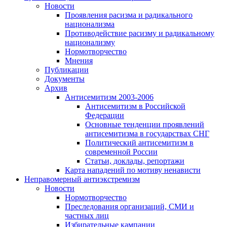
Новости
Проявления расизма и радикального
национализма
Противодействие расизму и радикальному
национализму
Нормотворчество
Мнения
Публикации
Документы
Архив
Антисемитизм 2003-2006
Антисемитизм в Российской
Федерации
Основные тенденции проявлений
антисемитизма в государствах СНГ
Политический антисемитизм в
современной России
Статьи, доклады, репортажи
Карта нападений по мотиву ненависти
Неправомерный антиэкстремизм
Новости
Нормотворчество
Преследования организаций, СМИ и
частных лиц
Избирательные кампании