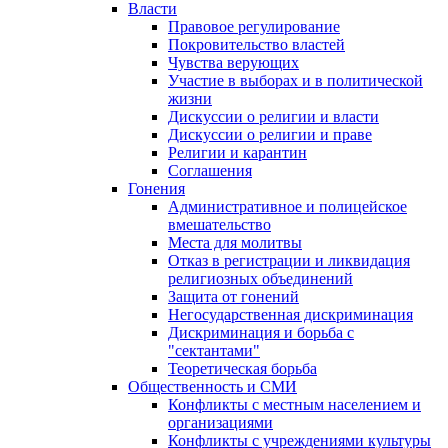
Власти
Правовое регулирование
Покровительство властей
Чувства верующих
Участие в выборах и в политической
жизни
Дискуссии о религии и власти
Дискуссии о религии и праве
Религии и карантин
Соглашения
Гонения
Административное и полицейское
вмешательство
Места для молитвы
Отказ в регистрации и ликвидация
религиозных объединений
Защита от гонений
Негосударственная дискриминация
Дискриминация и борьба с
"сектантами"
Теоретическая борьба
Общественность и СМИ
Конфликты с местным населением и
организациями
Конфликты с учреждениями культуры