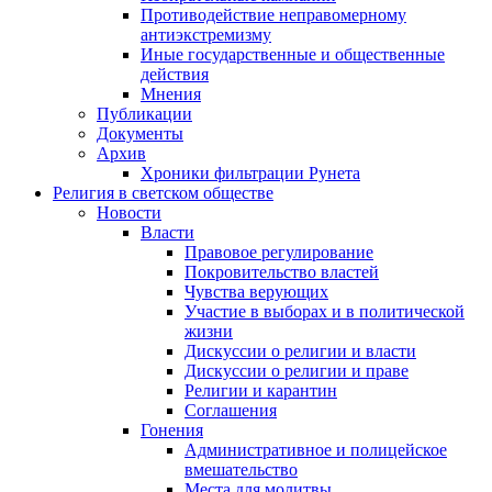
Противодействие неправомерному
антиэкстремизму
Иные государственные и общественные
действия
Мнения
Публикации
Документы
Архив
Хроники фильтрации Рунета
Религия в светском обществе
Новости
Власти
Правовое регулирование
Покровительство властей
Чувства верующих
Участие в выборах и в политической
жизни
Дискуссии о религии и власти
Дискуссии о религии и праве
Религии и карантин
Соглашения
Гонения
Административное и полицейское
вмешательство
Места для молитвы