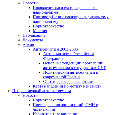
Новости
Проявления расизма и радикального
национализма
Противодействие расизму и радикальному
национализму
Нормотворчество
Мнения
Публикации
Документы
Архив
Антисемитизм 2003-2006
Антисемитизм в Российской
Федерации
Основные тенденции проявлений
антисемитизма в государствах СНГ
Политический антисемитизм в
современной России
Статьи, доклады, репортажи
Карта нападений по мотиву ненависти
Неправомерный антиэкстремизм
Новости
Нормотворчество
Преследования организаций, СМИ и
частных лиц
Избирательные кампании