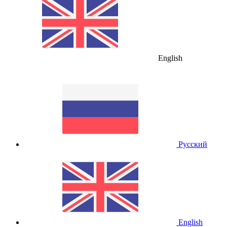
English
Русский
English