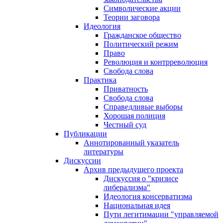
Символические акции
Теории заговора
Идеология
Гражданское общество
Политический режим
Право
Революция и контрреволюция
Свобода слова
Практика
Приватность
Свобода слова
Справедливые выборы
Хорошая полиция
Честный суд
Публикации
Аннотированный указатель
литературы
Дискуссии
Архив предыдущего проекта
Дискуссия о "кризисе
либерализма"
Идеология консерватизма
Национальная идея
Пути легитимации "управляемой