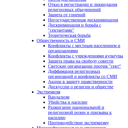
Отказ в регистрации и ликвидация
религиозных объединений
Защита от гонений
Негосударственная дискриминация
Дискриминация и борьба с
"сектантами"
Теоретическая борьба
Общественность и СМИ
Конфликты с местным населением и
организациями
Конфликты с учреждениями культуры
Защита права на свободу совести
Светские организации против "сект"
Диффамация религиозных
организаций и конфликты со СМИ
Акции в защиту нравственности
Дискуссии о религии и обществе
Экстремизм
Вандализм
Убийства и насилие
Разжигание национальной и
религиозной розни и призывы к
насилию
Противодействие экстремизму
Межконфессиональные отношения