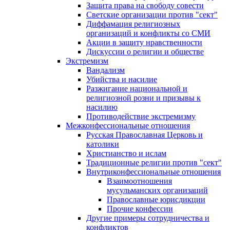
Защита права на свободу совести
Светские организации против "сект"
Диффамация религиозных
организаций и конфликты со СМИ
Акции в защиту нравственности
Дискуссии о религии и обществе
Экстремизм
Вандализм
Убийства и насилие
Разжигание национальной и
религиозной розни и призывы к
насилию
Противодействие экстремизму
Межконфессиональные отношения
Русская Православная Церковь и
католики
Христианство и ислам
Традиционные религии против "сект"
Внутриконфессиональные отношения
Взаимоотношения
мусульманских организаций
Православные юрисдикции
Прочие конфессии
Другие примеры сотрудничества и
конфликтов