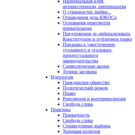
Национальная идея,
антивестернизм, империализм
О странностях любви...
Оправдания дела ЮКОСа
Основания пересмотра
приватизации
Предложения де-либерализовать
Конституцию и публичное право
Призывы к ужесточению
уголовного и уголовно-
процессуального
законодательства
Символические акции
Теории заговора
Идеология
Гражданское общество
Политический режим
Право
Революция и контрреволюция
Свобода слова
Практика
Приватность
Свобода слова
Справедливые выборы
Хорошая полиция