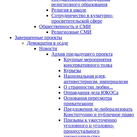
религиозного образования
Религия в школе
Сотрудничество в культурно-
просветительской сфере
Общественность и СМИ
Религиозные СМИ
Завершенные проекты
Демократия в осаде
Новости
Архив предыдущего проекта
Крупные мероприятия
консервативного толка
Курьезы
Национальная идея,
антивестернизм, империализм
О странностях любви...
Оправдания дела ЮКОСа
Основания пересмотра
приватизации
Предложения де-либерализовать
Конституцию и публичное право
Призывы к ужесточению
уголовного и уголовно-
процессуального
законодательства