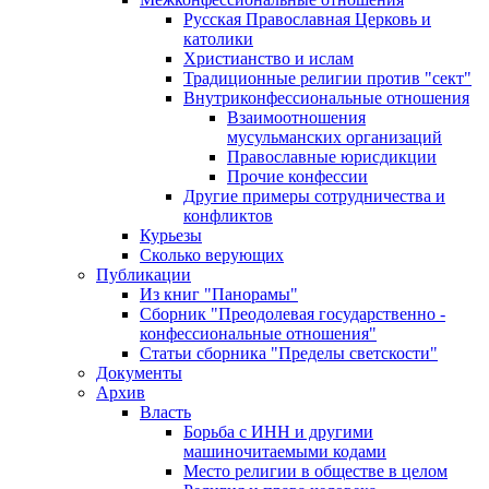
Русская Православная Церковь и
католики
Христианство и ислам
Традиционные религии против "сект"
Внутриконфессиональные отношения
Взаимоотношения
мусульманских организаций
Православные юрисдикции
Прочие конфессии
Другие примеры сотрудничества и
конфликтов
Курьезы
Сколько верующих
Публикации
Из книг "Панорамы"
Сборник "Преодолевая государственно -
конфессиональные отношения"
Статьи сборника "Пределы светскости"
Документы
Архив
Власть
Борьба с ИНН и другими
машиночитаемыми кодами
Место религии в обществе в целом