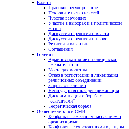
Власти
Правовое регулирование
Покровительство властей
Чувства верующих
Участие в выборах и в политической
жизни
Дискуссии о религии и власти
Дискуссии о религии и праве
Религии и карантин
Соглашения
Гонения
Административное и полицейское
вмешательство
Места для молитвы
Отказ в регистрации и ликвидация
религиозных объединений
Защита от гонений
Негосударственная дискриминация
Дискриминация и борьба с
"сектантами"
Теоретическая борьба
Общественность и СМИ
Конфликты с местным населением и
организациями
Конфликты с учреждениями культуры