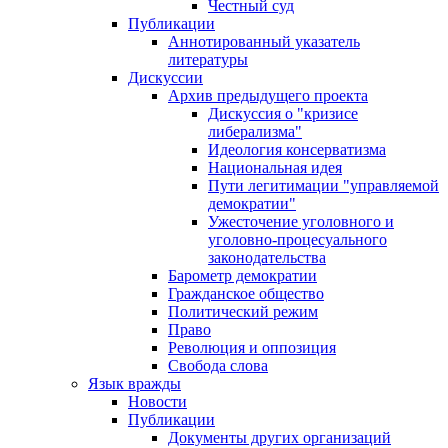
Честный суд
Публикации
Аннотированный указатель
литературы
Дискуссии
Архив предыдущего проекта
Дискуссия о "кризисе
либерализма"
Идеология консерватизма
Национальная идея
Пути легитимации "управляемой
демократии"
Ужесточение уголовного и
уголовно-процесуального
законодательства
Барометр демократии
Гражданское общество
Политический режим
Право
Революция и оппозиция
Свобода слова
Язык вражды
Новости
Публикации
Документы других организаций