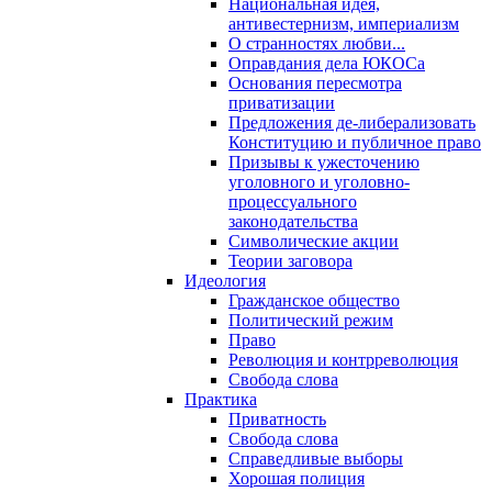
Национальная идея,
антивестернизм, империализм
О странностях любви...
Оправдания дела ЮКОСа
Основания пересмотра
приватизации
Предложения де-либерализовать
Конституцию и публичное право
Призывы к ужесточению
уголовного и уголовно-
процессуального
законодательства
Символические акции
Теории заговора
Идеология
Гражданское общество
Политический режим
Право
Революция и контрреволюция
Свобода слова
Практика
Приватность
Свобода слова
Справедливые выборы
Хорошая полиция