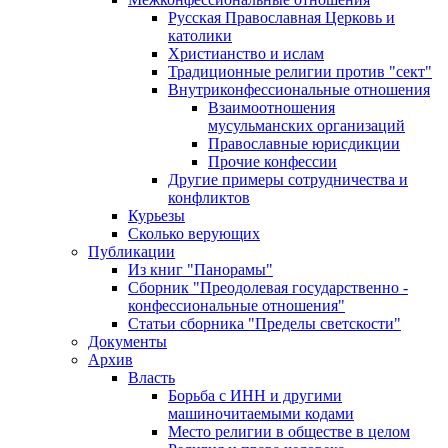
Русская Православная Церковь и
католики
Христианство и ислам
Традиционные религии против "сект"
Внутриконфессиональные отношения
Взаимоотношения
мусульманских организаций
Православные юрисдикции
Прочие конфессии
Другие примеры сотрудничества и
конфликтов
Курьезы
Сколько верующих
Публикации
Из книг "Панорамы"
Сборник "Преодолевая государственно -
конфессиональные отношения"
Статьи сборника "Пределы светскости"
Документы
Архив
Власть
Борьба с ИНН и другими
машиночитаемыми кодами
Место религии в обществе в целом