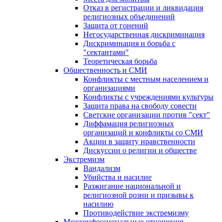
Отказ в регистрации и ликвидация
религиозных объединений
Защита от гонений
Негосударственная дискриминация
Дискриминация и борьба с
"сектантами"
Теоретическая борьба
Общественность и СМИ
Конфликты с местным населением и
организациями
Конфликты с учреждениями культуры
Защита права на свободу совести
Светские организации против "сект"
Диффамация религиозных
организаций и конфликты со СМИ
Акции в защиту нравственности
Дискуссии о религии и обществе
Экстремизм
Вандализм
Убийства и насилие
Разжигание национальной и
религиозной розни и призывы к
насилию
Противодействие экстремизму
Межконфессиональные отношения