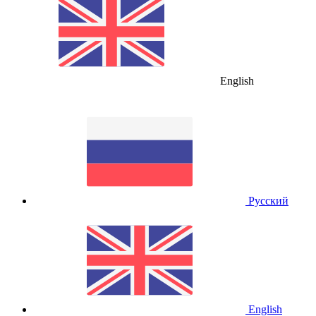
English
Русский
English