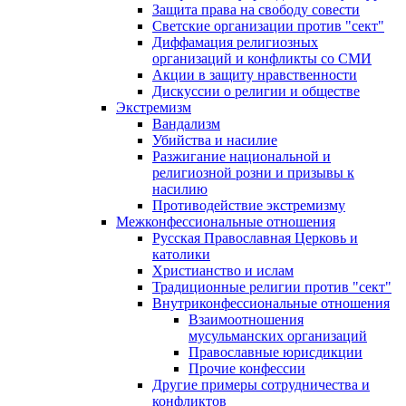
Защита права на свободу совести
Светские организации против "сект"
Диффамация религиозных
организаций и конфликты со СМИ
Акции в защиту нравственности
Дискуссии о религии и обществе
Экстремизм
Вандализм
Убийства и насилие
Разжигание национальной и
религиозной розни и призывы к
насилию
Противодействие экстремизму
Межконфессиональные отношения
Русская Православная Церковь и
католики
Христианство и ислам
Традиционные религии против "сект"
Внутриконфессиональные отношения
Взаимоотношения
мусульманских организаций
Православные юрисдикции
Прочие конфессии
Другие примеры сотрудничества и
конфликтов