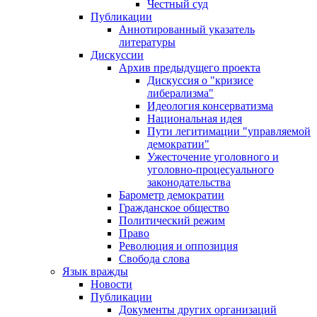
Честный суд
Публикации
Аннотированный указатель
литературы
Дискуссии
Архив предыдущего проекта
Дискуссия о "кризисе
либерализма"
Идеология консерватизма
Национальная идея
Пути легитимации "управляемой
демократии"
Ужесточение уголовного и
уголовно-процесуального
законодательства
Барометр демократии
Гражданское общество
Политический режим
Право
Революция и оппозиция
Свобода слова
Язык вражды
Новости
Публикации
Документы других организаций