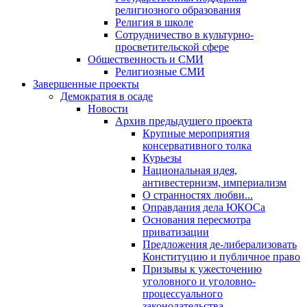
религиозного образования
Религия в школе
Сотрудничество в культурно-
просветительской сфере
Общественность и СМИ
Религиозные СМИ
Завершенные проекты
Демократия в осаде
Новости
Архив предыдущего проекта
Крупные мероприятия
консервативного толка
Курьезы
Национальная идея,
антивестернизм, империализм
О странностях любви...
Оправдания дела ЮКОСа
Основания пересмотра
приватизации
Предложения де-либерализовать
Конституцию и публичное право
Призывы к ужесточению
уголовного и уголовно-
процессуального
законодательства