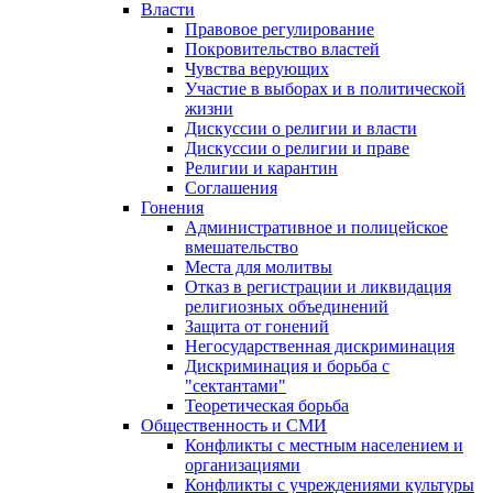
Власти
Правовое регулирование
Покровительство властей
Чувства верующих
Участие в выборах и в политической
жизни
Дискуссии о религии и власти
Дискуссии о религии и праве
Религии и карантин
Соглашения
Гонения
Административное и полицейское
вмешательство
Места для молитвы
Отказ в регистрации и ликвидация
религиозных объединений
Защита от гонений
Негосударственная дискриминация
Дискриминация и борьба с
"сектантами"
Теоретическая борьба
Общественность и СМИ
Конфликты с местным населением и
организациями
Конфликты с учреждениями культуры