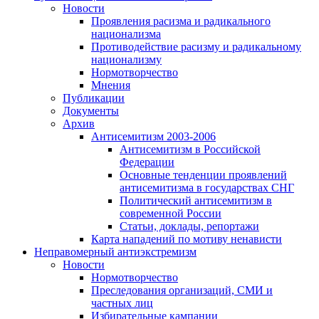
Новости
Проявления расизма и радикального
национализма
Противодействие расизму и радикальному
национализму
Нормотворчество
Мнения
Публикации
Документы
Архив
Антисемитизм 2003-2006
Антисемитизм в Российской
Федерации
Основные тенденции проявлений
антисемитизма в государствах СНГ
Политический антисемитизм в
современной России
Статьи, доклады, репортажи
Карта нападений по мотиву ненависти
Неправомерный антиэкстремизм
Новости
Нормотворчество
Преследования организаций, СМИ и
частных лиц
Избирательные кампании