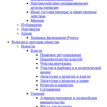
Противодействие неправомерному
антиэкстремизму
Иные государственные и общественные
действия
Мнения
Публикации
Документы
Архив
Хроники фильтрации Рунета
Религия в светском обществе
Новости
Власти
Правовое регулирование
Покровительство властей
Чувства верующих
Участие в выборах и в политической
жизни
Дискуссии о религии и власти
Дискуссии о религии и праве
Религии и карантин
Соглашения
Гонения
Административное и полицейское
вмешательство
Места для молитвы