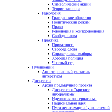
Символические акции
Теории заговора
Идеология
Гражданское общество
Политический режим
Право
Революция и контрреволюция
Свобода слова
Практика
Приватность
Свобода слова
Справедливые выборы
Хорошая полиция
Честный суд
Публикации
Аннотированный указатель
литературы
Дискуссии
Архив предыдущего проекта
Дискуссия о "кризисе
либерализма"
Идеология консерватизма
Национальная идея
Пути легитимации "управляемой