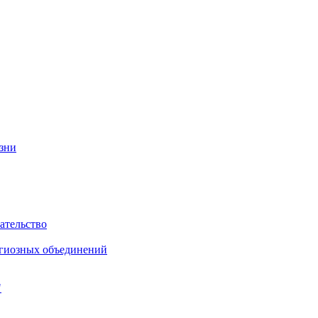
изни
ательство
игиозных объединений
"