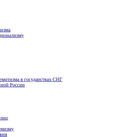
лизма
ционализму
емитизма в государствах СНГ
нной России
 лиц
емизму
вия