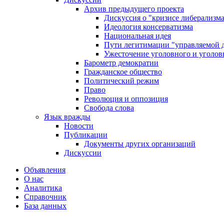
Архив предыдущего проекта
Дискуссия о "кризисе либерализм
Идеология консерватизма
Национальная идея
Пути легитимации "управляемой 
Ужесточение уголовного и уголов
Барометр демократии
Гражданское общество
Политический режим
Право
Революция и оппозиция
Свобода слова
Язык вражды
Новости
Публикации
Документы других организаций
Дискуссии
Объявления
О нас
Аналитика
Справочник
База данных