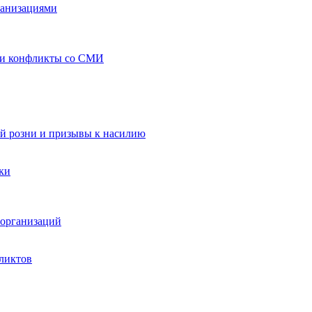
ганизациями
 и конфликты со СМИ
й розни и призывы к насилию
ки
организаций
ликтов