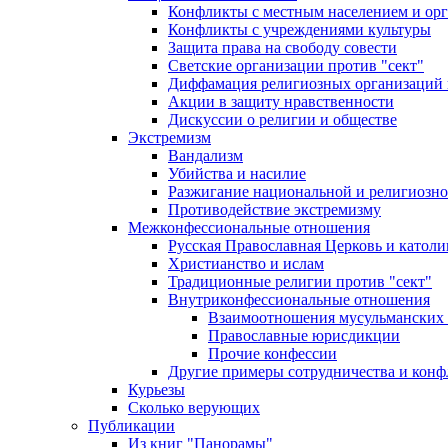
Конфликты с местным населением и ор
Конфликты с учреждениями культуры
Защита права на свободу совести
Светские организации против "сект"
Диффамация религиозных организаций
Акции в защиту нравственности
Дискуссии о религии и обществе
Экстремизм
Вандализм
Убийства и насилие
Разжигание национальной и религиозно
Противодействие экстремизму
Межконфессиональные отношения
Русская Православная Церковь и католи
Христианство и ислам
Традиционные религии против "сект"
Внутриконфессиональные отношения
Взаимоотношения мусульманских 
Православные юрисдикции
Прочие конфессии
Другие примеры сотрудничества и конф
Курьезы
Сколько верующих
Публикации
Из книг "Панорамы"