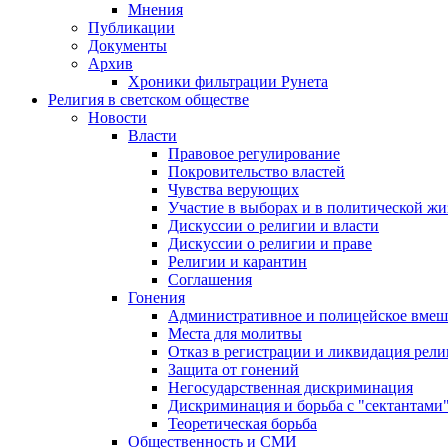
Мнения
Публикации
Документы
Архив
Хроники фильтрации Рунета
Религия в светском обществе
Новости
Власти
Правовое регулирование
Покровительство властей
Чувства верующих
Участие в выборах и в политической ж
Дискуссии о религии и власти
Дискуссии о религии и праве
Религии и карантин
Соглашения
Гонения
Административное и полицейское вмеш
Места для молитвы
Отказ в регистрации и ликвидация рел
Защита от гонений
Негосударственная дискриминация
Дискриминация и борьба с "сектантами
Теоретическая борьба
Общественность и СМИ