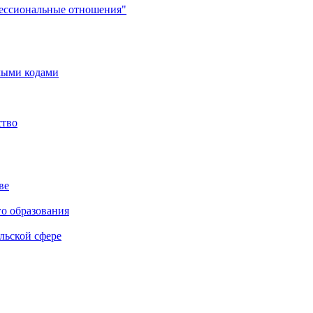
фессиональные отношения"
мыми кодами
ство
ве
го образования
льской сфере