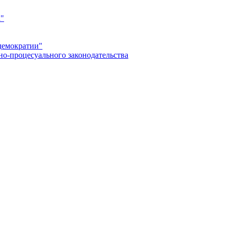
а"
демократии"
но-процесуального законодательства