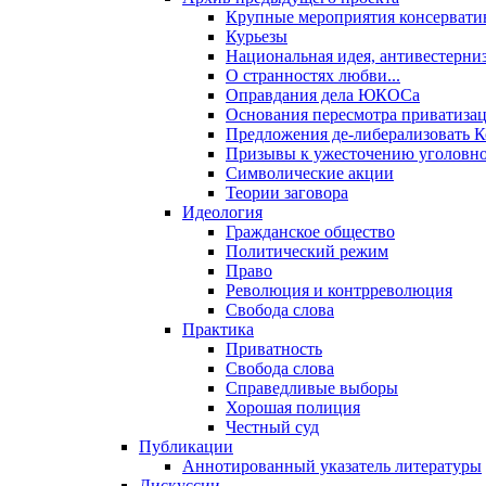
Крупные мероприятия консервати
Курьезы
Национальная идея, антивестерни
О странностях любви...
Оправдания дела ЮКОСа
Основания пересмотра приватиза
Предложения де-либерализовать 
Призывы к ужесточению уголовног
Символические акции
Теории заговора
Идеология
Гражданское общество
Политический режим
Право
Революция и контрреволюция
Свобода слова
Практика
Приватность
Свобода слова
Справедливые выборы
Хорошая полиция
Честный суд
Публикации
Аннотированный указатель литературы
Дискуссии