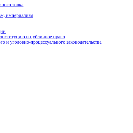
вного толка
зм, империализм
ции
Конституцию и публичное право
о и уголовно-процессуального законодательства