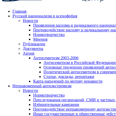
Главная
Русский национализм и ксенофобия
Новости
Проявления расизма и радикального национа
Противодействие расизму и радикальному на
Нормотворчество
Мнения
Публикации
Документы
Архив
Антисемитизм 2003-2006
Антисемитизм в Российской Федерации
Основные тенденции проявлений антис
Политический антисемитизм в совреме
Статьи, доклады, репортажи
Карта нападений по мотиву ненависти
Неправомерный антиэкстремизм
Новости
Нормотворчество
Преследования организаций, СМИ и частных
Избирательные кампании
Противодействие неправомерному антиэкстр
Иные государственные и общественные дейст