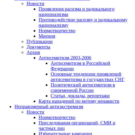
Новости
Проявления расизма и радикального
национализма
Противодействие расизму и радикальному
национализму
Нормотворчество
Мнения
Публикации
Документы
Архив
Антисемитизм 2003-2006
Антисемитизм в Российской
Федерации
Основные тенденции проявлений
антисемитизма в государствах СНГ
Политический антисемитизм в
современной России
Статьи, доклады, репортажи
Карта нападений по мотиву ненависти
Неправомерный антиэкстремизм
Новости
Нормотворчество
Преследования организаций, СМИ и
частных лиц
Избирательные кампании