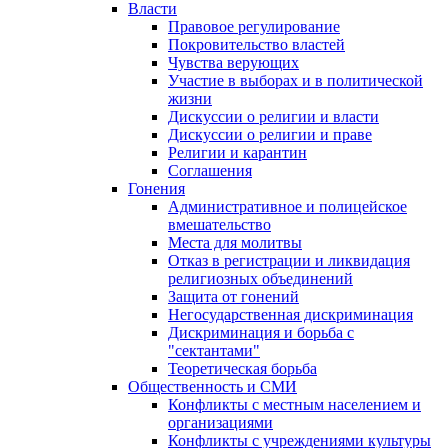
Власти
Правовое регулирование
Покровительство властей
Чувства верующих
Участие в выборах и в политической
жизни
Дискуссии о религии и власти
Дискуссии о религии и праве
Религии и карантин
Соглашения
Гонения
Административное и полицейское
вмешательство
Места для молитвы
Отказ в регистрации и ликвидация
религиозных объединений
Защита от гонений
Негосударственная дискриминация
Дискриминация и борьба с
"сектантами"
Теоретическая борьба
Общественность и СМИ
Конфликты с местным населением и
организациями
Конфликты с учреждениями культуры