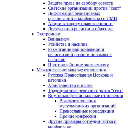
Защита права на свободу совести
Светские организации против "сект"
Диффамация религиозных
организаций и конфликты со СМИ
Акции в защиту нравственности
Дискуссии о религии и обществе
Экстремизм
Вандализм
Убийства и насилие
Разжигание национальной и
религиозной розни и призывы к
насилию
Противодействие экстремизму
Межконфессиональные отношения
Русская Православная Церковь и
католики
Христианство и ислам
Традиционные религии против "сект"
Внутриконфессиональные отношения
Взаимоотношения
мусульманских организаций
Православные юрисдикции
Прочие конфессии
Другие примеры сотрудничества и
конфликтов