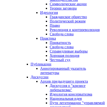
Символические акции
Теории заговора
Идеология
Гражданское общество
Политический режим
Право
Революция и контрреволюция
Свобода слова
Практика
Приватность
Свобода слова
Справедливые выборы
Хорошая полиция
Честный суд
Публикации
Аннотированный указатель
литературы
Дискуссии
Архив предыдущего проекта
Дискуссия о "кризисе
либерализма"
Идеология консерватизма
Национальная идея
Пути легитимации "управляемой