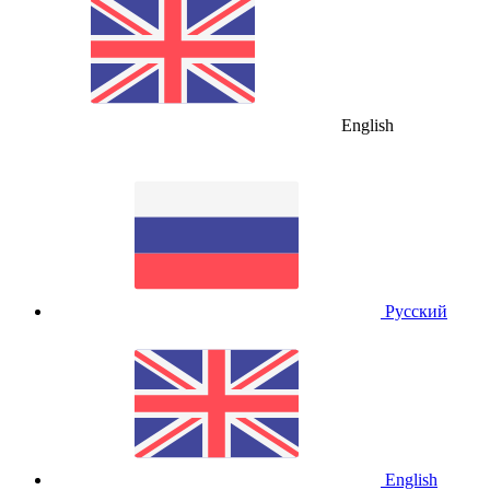
English
Русский
English