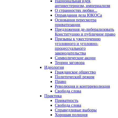
Национальная идея,
антивестернизм, империализм
О странностях любви...
Оправдания дела ЮКОСа
Основания пересмотра
приватизации
Предложения де-либерализовать
Конституцию и публичное право
Призывы к ужесточению
уголовного и уголовно-
процессуального
законодательства
Символические акции
Теории заговора
Идеология
Гражданское общество
Политический режим
Право
Революция и контрреволюция
Свобода слова
Практика
Приватность
Свобода слова
Справедливые выборы
Хорошая полиция