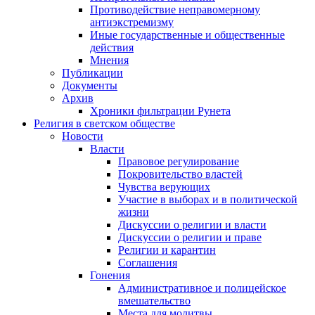
Противодействие неправомерному
антиэкстремизму
Иные государственные и общественные
действия
Мнения
Публикации
Документы
Архив
Хроники фильтрации Рунета
Религия в светском обществе
Новости
Власти
Правовое регулирование
Покровительство властей
Чувства верующих
Участие в выборах и в политической
жизни
Дискуссии о религии и власти
Дискуссии о религии и праве
Религии и карантин
Соглашения
Гонения
Административное и полицейское
вмешательство
Места для молитвы