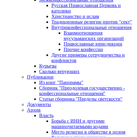
Русская Православная Церковь и
католики
Христианство и ислам
Традиционные религии против "сект"
Внутриконфессиональные отношения
Взаимоотношения
мусульманских организаций
Православные юрисдикции
Прочие конфессии
Другие примеры сотрудничества и
конфликтов
Курьезы
Сколько верующих
Публикации
Из книг "Панорамы"
Сборник "Преодолевая государственно -
конфессиональные отношения"
Статьи сборника "Пределы светскости"
Документы
Архив
Власть
Борьба с ИНН и другими
машиночитаемыми кодами
Место религии в обществе в целом