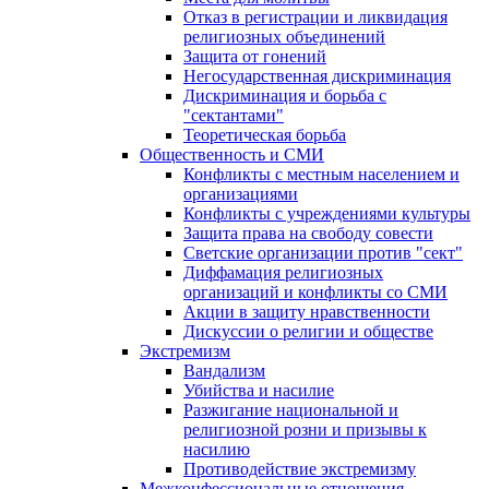
Отказ в регистрации и ликвидация
религиозных объединений
Защита от гонений
Негосударственная дискриминация
Дискриминация и борьба с
"сектантами"
Теоретическая борьба
Общественность и СМИ
Конфликты с местным населением и
организациями
Конфликты с учреждениями культуры
Защита права на свободу совести
Светские организации против "сект"
Диффамация религиозных
организаций и конфликты со СМИ
Акции в защиту нравственности
Дискуссии о религии и обществе
Экстремизм
Вандализм
Убийства и насилие
Разжигание национальной и
религиозной розни и призывы к
насилию
Противодействие экстремизму
Межконфессиональные отношения