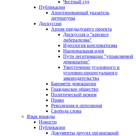
Честный суд
Публикации
Аннотированный указатель
литературы
Дискуссии
Архив предыдущего проекта
Дискуссия о "кризисе
либерализма"
Идеология консерватизма
Национальная идея
Пути легитимации "управляемой
демократии"
Ужесточение уголовного и
уголовно-процесуального
законодательства
Барометр демократии
Гражданское общество
Политический режим
Право
Революция и оппозиция
Свобода слова
Язык вражды
Новости
Публикации
Документы других организаций