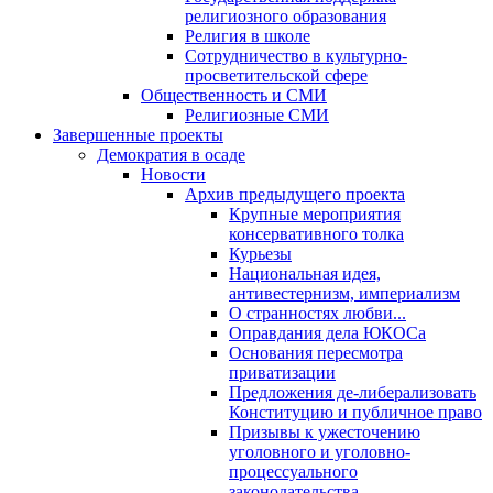
религиозного образования
Религия в школе
Сотрудничество в культурно-
просветительской сфере
Общественность и СМИ
Религиозные СМИ
Завершенные проекты
Демократия в осаде
Новости
Архив предыдущего проекта
Крупные мероприятия
консервативного толка
Курьезы
Национальная идея,
антивестернизм, империализм
О странностях любви...
Оправдания дела ЮКОСа
Основания пересмотра
приватизации
Предложения де-либерализовать
Конституцию и публичное право
Призывы к ужесточению
уголовного и уголовно-
процессуального
законодательства