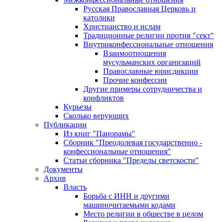
Русская Православная Церковь и
католики
Христианство и ислам
Традиционные религии против "сект"
Внутриконфессиональные отношения
Взаимоотношения
мусульманских организаций
Православные юрисдикции
Прочие конфессии
Другие примеры сотрудничества и
конфликтов
Курьезы
Сколько верующих
Публикации
Из книг "Панорамы"
Сборник "Преодолевая государственно -
конфессиональные отношения"
Статьи сборника "Пределы светскости"
Документы
Архив
Власть
Борьба с ИНН и другими
машиночитаемыми кодами
Место религии в обществе в целом