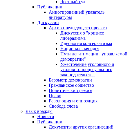
Честный суд
Публикации
Аннотированный указатель
литературы
Дискуссии
Архив предыдущего проекта
Дискуссия о "кризисе
либерализма"
Идеология консерватизма
Национальная идея
Пути легитимации "управляемой
демократии"
Ужесточение уголовного и
уголовно-процесуального
законодательства
Барометр демократии
Гражданское общество
Политический режим
Право
Революция и оппозиция
Свобода слова
Язык вражды
Новости
Публикации
Документы других организаций