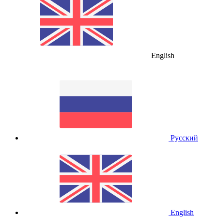
English
Русский
English