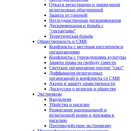
Отказ в регистрации и ликвидация
религиозных объединений
Защита от гонений
Негосударственная дискриминация
Дискриминация и борьба с
"сектантами"
Теоретическая борьба
Общественность и СМИ
Конфликты с местным населением и
организациями
Конфликты с учреждениями культуры
Защита права на свободу совести
Светские организации против "сект"
Диффамация религиозных
организаций и конфликты со СМИ
Акции в защиту нравственности
Дискуссии о религии и обществе
Экстремизм
Вандализм
Убийства и насилие
Разжигание национальной и
религиозной розни и призывы к
насилию
Противодействие экстремизму
Межконфессиональные отношения