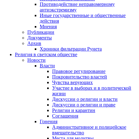
Противодействие неправомерному
антиэкстремизму
Иные государственные и общественные
действия
Мнения
Публикации
Документы
Архив
Хроники фильтрации Рунета
Религия в светском обществе
Новости
Власти
Правовое регулирование
Покровительство властей
Чувства верующих
Участие в выборах и в политической
жизни
Дискуссии о религии и власти
Дискуссии о религии и праве
Религии и карантин
Соглашения
Гонения
Административное и полицейское
вмешательство
Места для молитвы