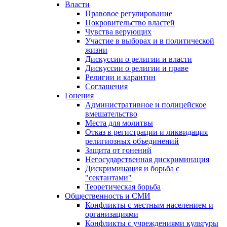
Власти
Правовое регулирование
Покровительство властей
Чувства верующих
Участие в выборах и в политической
жизни
Дискуссии о религии и власти
Дискуссии о религии и праве
Религии и карантин
Соглашения
Гонения
Административное и полицейское
вмешательство
Места для молитвы
Отказ в регистрации и ликвидация
религиозных объединений
Защита от гонений
Негосударственная дискриминация
Дискриминация и борьба с
"сектантами"
Теоретическая борьба
Общественность и СМИ
Конфликты с местным населением и
организациями
Конфликты с учреждениями культуры