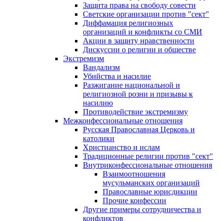
Защита права на свободу совести
Светские организации против "сект"
Диффамация религиозных
организаций и конфликты со СМИ
Акции в защиту нравственности
Дискуссии о религии и обществе
Экстремизм
Вандализм
Убийства и насилие
Разжигание национальной и
религиозной розни и призывы к
насилию
Противодействие экстремизму
Межконфессиональные отношения
Русская Православная Церковь и
католики
Христианство и ислам
Традиционные религии против "сект"
Внутриконфессиональные отношения
Взаимоотношения
мусульманских организаций
Православные юрисдикции
Прочие конфессии
Другие примеры сотрудничества и
конфликтов