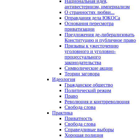
Национальная идея,
антивестернизм, империализм
О странностях любви...
Оправдания дела ЮКОСа
Основания пересмотра
приватизации
Предложения де-либерализовать
Конституцию и публичное право
Призывы к ужесточению
уголовного и уголовно-
процессуального
законодательства
Символические акции
Теории заговора
Идеология
Гражданское общество
Политический режим
Право
Революция и контрреволюция
Свобода слова
Практика
Приватность
Свобода слова
Справедливые выборы
Хорошая полиция