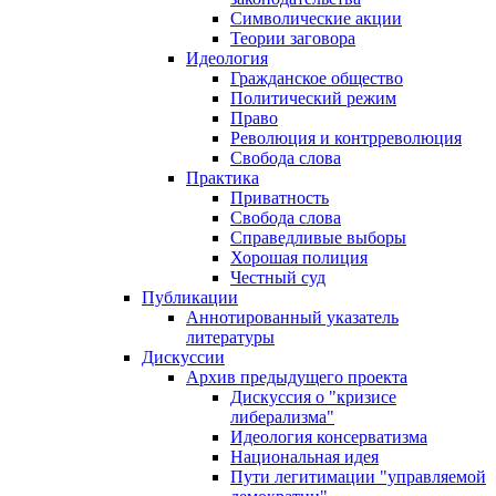
Символические акции
Теории заговора
Идеология
Гражданское общество
Политический режим
Право
Революция и контрреволюция
Свобода слова
Практика
Приватность
Свобода слова
Справедливые выборы
Хорошая полиция
Честный суд
Публикации
Аннотированный указатель
литературы
Дискуссии
Архив предыдущего проекта
Дискуссия о "кризисе
либерализма"
Идеология консерватизма
Национальная идея
Пути легитимации "управляемой