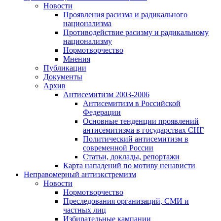
Новости
Проявления расизма и радикального
национализма
Противодействие расизму и радикальному
национализму
Нормотворчество
Мнения
Публикации
Документы
Архив
Антисемитизм 2003-2006
Антисемитизм в Российской
Федерации
Основные тенденции проявлений
антисемитизма в государствах СНГ
Политический антисемитизм в
современной России
Статьи, доклады, репортажи
Карта нападений по мотиву ненависти
Неправомерный антиэкстремизм
Новости
Нормотворчество
Преследования организаций, СМИ и
частных лиц
Избирательные кампании