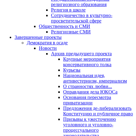
религиозного образования
Религия в школе
Сотрудничество в культурно-
просветительской сфере
Общественность и СМИ
Религиозные СМИ
Завершенные проекты
Демократия в осаде
Новости
Архив предыдущего проекта
Крупные мероприятия
консервативного толка
Курьезы
Национальная идея,
антивестернизм, империализм
О странностях любви...
Оправдания дела ЮКОСа
Основания пересмотра
приватизации
Предложения де-либерализовать
Конституцию и публичное право
Призывы к ужесточению
уголовного и уголовно-
процессуального
законодательства