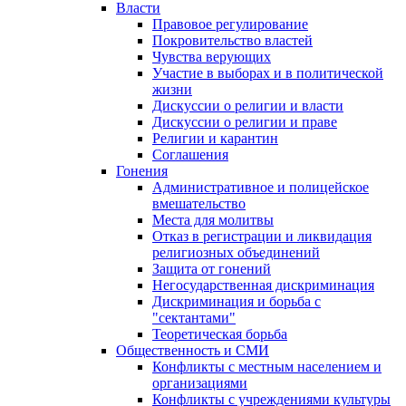
Власти
Правовое регулирование
Покровительство властей
Чувства верующих
Участие в выборах и в политической
жизни
Дискуссии о религии и власти
Дискуссии о религии и праве
Религии и карантин
Соглашения
Гонения
Административное и полицейское
вмешательство
Места для молитвы
Отказ в регистрации и ликвидация
религиозных объединений
Защита от гонений
Негосударственная дискриминация
Дискриминация и борьба с
"сектантами"
Теоретическая борьба
Общественность и СМИ
Конфликты с местным населением и
организациями
Конфликты с учреждениями культуры