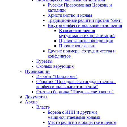
Русская Православная Церковь и
католики
Христианство и ислам
Традиционные религии против "сект"
Внутриконфессиональные отношения
Взаимоотношения
мусульманских организаций
Православные юрисдикции
Прочие конфессии
Другие примеры сотрудничества и
конфликтов
Курьезы
Сколько верующих
Публикации
Из книг "Панорамы"
Сборник "Преодолевая государственно -
конфессиональные отношения"
Статьи сборника "Пределы светскости"
Документы
Архив
Власть
Борьба с ИНН и другими
машиночитаемыми кодами
Место религии в обществе в целом