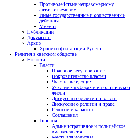
Противодействие неправомерному
антиэкстремизму
Иные государственные и общественные
действия
Мнения
Публикации
Документы
Архив
Хроники фильтрации Рунета
Религия в светском обществе
Новости
Власти
Правовое регулирование
Покровительство властей
Чувства верующих
Участие в выборах и в политической
жизни
Дискуссии о религии и власти
Дискуссии о религии и праве
Религии и карантин
Соглашения
Гонения
Административное и полицейское
вмешательство
Места для молитвы