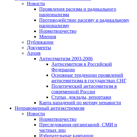
Новости
Проявления расизма и радикального
национализма
Противодействие расизму и радикальному
национализму
Нормотворчество
Мнения
Публикации
Документы
Архив
Антисемитизм 2003-2006
Антисемитизм в Российской
Федерации
Основные тенденции проявлений
антисемитизма в государствах СНГ
Политический антисемитизм в
современной России
Статьи, доклады, репортажи
Карта нападений по мотиву ненависти
Неправомерный антиэкстремизм
Новости
Нормотворчество
Преследования организаций, СМИ и
частных лиц
Избирательные кампании