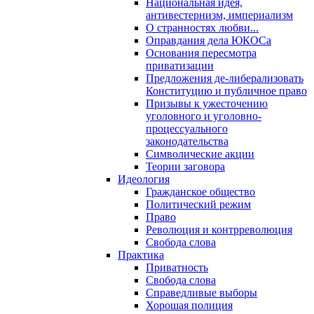
Национальная идея,
антивестернизм, империализм
О странностях любви...
Оправдания дела ЮКОСа
Основания пересмотра
приватизации
Предложения де-либерализовать
Конституцию и публичное право
Призывы к ужесточению
уголовного и уголовно-
процессуального
законодательства
Символические акции
Теории заговора
Идеология
Гражданское общество
Политический режим
Право
Революция и контрреволюция
Свобода слова
Практика
Приватность
Свобода слова
Справедливые выборы
Хорошая полиция