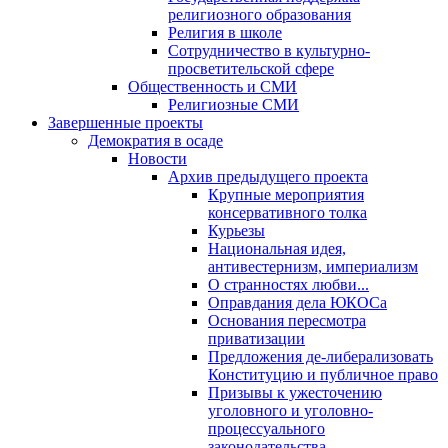
религиозного образования
Религия в школе
Сотрудничество в культурно-
просветительской сфере
Общественность и СМИ
Религиозные СМИ
Завершенные проекты
Демократия в осаде
Новости
Архив предыдущего проекта
Крупные мероприятия
консервативного толка
Курьезы
Национальная идея,
антивестернизм, империализм
О странностях любви...
Оправдания дела ЮКОСа
Основания пересмотра
приватизации
Предложения де-либерализовать
Конституцию и публичное право
Призывы к ужесточению
уголовного и уголовно-
процессуального
законодательства