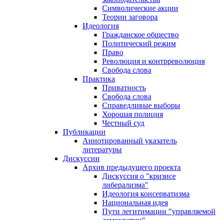
Символические акции
Теории заговора
Идеология
Гражданское общество
Политический режим
Право
Революция и контрреволюция
Свобода слова
Практика
Приватность
Свобода слова
Справедливые выборы
Хорошая полиция
Честный суд
Публикации
Аннотированный указатель
литературы
Дискуссии
Архив предыдущего проекта
Дискуссия о "кризисе
либерализма"
Идеология консерватизма
Национальная идея
Пути легитимации "управляемой