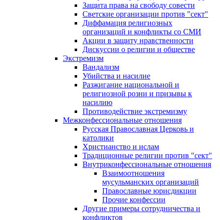
Защита права на свободу совести
Светские организации против "сект"
Диффамация религиозных
организаций и конфликты со СМИ
Акции в защиту нравственности
Дискуссии о религии и обществе
Экстремизм
Вандализм
Убийства и насилие
Разжигание национальной и
религиозной розни и призывы к
насилию
Противодействие экстремизму
Межконфессиональные отношения
Русская Православная Церковь и
католики
Христианство и ислам
Традиционные религии против "сект"
Внутриконфессиональные отношения
Взаимоотношения
мусульманских организаций
Православные юрисдикции
Прочие конфессии
Другие примеры сотрудничества и
конфликтов