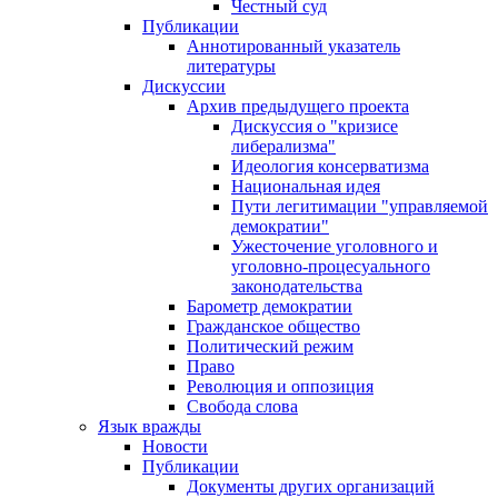
Честный суд
Публикации
Аннотированный указатель
литературы
Дискуссии
Архив предыдущего проекта
Дискуссия о "кризисе
либерализма"
Идеология консерватизма
Национальная идея
Пути легитимации "управляемой
демократии"
Ужесточение уголовного и
уголовно-процесуального
законодательства
Барометр демократии
Гражданское общество
Политический режим
Право
Революция и оппозиция
Свобода слова
Язык вражды
Новости
Публикации
Документы других организаций