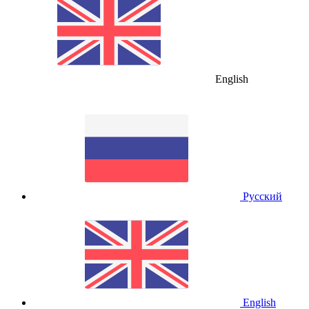
English
Русский
English