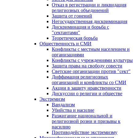
Отказ в регистрации и ликвидация
религиозных объединений
Защита от гонений
Негосударственная дискриминация
Дискриминация и борьба с
"сектантами"
Теоретическая борьба
Общественность и СМИ
Конфликты с местным населением и
организациями
Конфликты с учреждениями культуры
Защита права на свободу совести
Светские организации против "сект"
Диффамация религиозных
организаций и конфликты со СМИ
Акции в защиту нравственности
Дискуссии о религии и обществе
Экстремизм
Вандализм
Убийства и насилие
Разжигание национальной и
религиозной розни и призывы к
насилию
Противодействие экстремизму
Межконфессиональные отношения