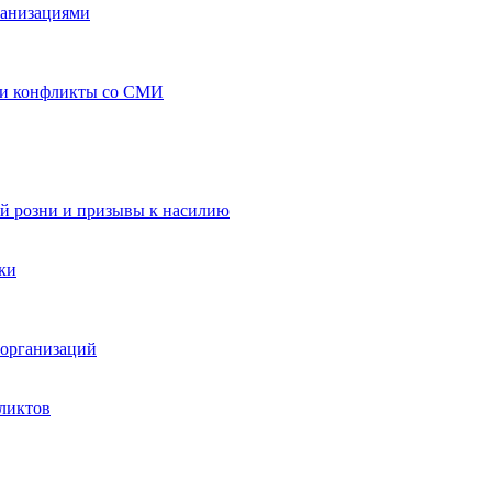
ганизациями
 и конфликты со СМИ
й розни и призывы к насилию
ки
организаций
ликтов