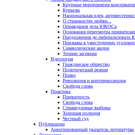
Крупные мероприятия консервати
Курьезы
Национальная идея, антивестерни
О странностях любви...
Оправдания дела ЮКОСа
Основания пересмотра приватиза
Предложения де-либерализовать 
Призывы к ужесточению уголовног
Символические акции
Теории заговора
Идеология
Гражданское общество
Политический режим
Право
Революция и контрреволюция
Свобода слова
Практика
Приватность
Свобода слова
Справедливые выборы
Хорошая полиция
Честный суд
Публикации
Аннотированный указатель литературы
Дискуссии