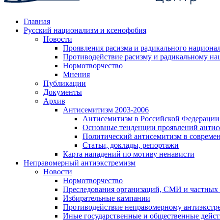
Главная
Русский национализм и ксенофобия
Новости
Проявления расизма и радикального национа
Противодействие расизму и радикальному на
Нормотворчество
Мнения
Публикации
Документы
Архив
Антисемитизм 2003-2006
Антисемитизм в Российской Федерации
Основные тенденции проявлений антис
Политический антисемитизм в совреме
Статьи, доклады, репортажи
Карта нападений по мотиву ненависти
Неправомерный антиэкстремизм
Новости
Нормотворчество
Преследования организаций, СМИ и частных
Избирательные кампании
Противодействие неправомерному антиэкстр
Иные государственные и общественные дейст