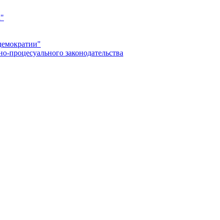
а"
демократии"
но-процесуального законодательства