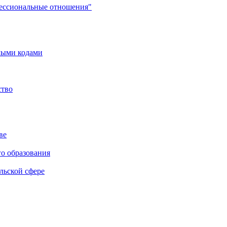
фессиональные отношения"
мыми кодами
ство
ве
го образования
льской сфере