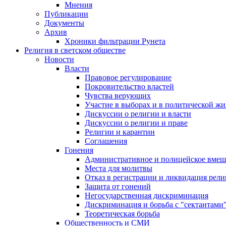
Мнения
Публикации
Документы
Архив
Хроники фильтрации Рунета
Религия в светском обществе
Новости
Власти
Правовое регулирование
Покровительство властей
Чувства верующих
Участие в выборах и в политической ж
Дискуссии о религии и власти
Дискуссии о религии и праве
Религии и карантин
Соглашения
Гонения
Административное и полицейское вмеш
Места для молитвы
Отказ в регистрации и ликвидация рел
Защита от гонений
Негосударственная дискриминация
Дискриминация и борьба с "сектантами
Теоретическая борьба
Общественность и СМИ