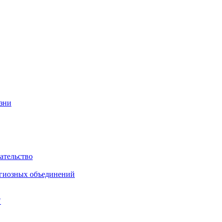
изни
ательство
игиозных объединений
"