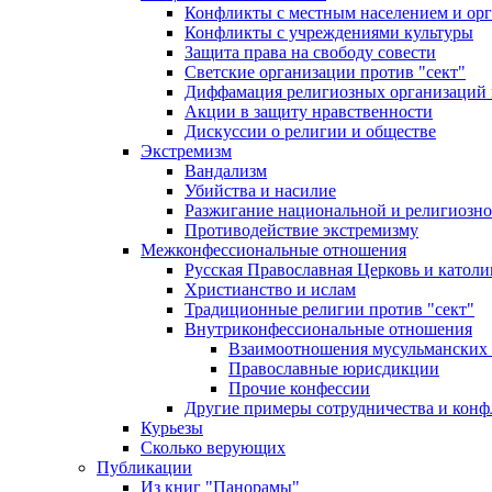
Конфликты с местным населением и ор
Конфликты с учреждениями культуры
Защита права на свободу совести
Светские организации против "сект"
Диффамация религиозных организаций
Акции в защиту нравственности
Дискуссии о религии и обществе
Экстремизм
Вандализм
Убийства и насилие
Разжигание национальной и религиозно
Противодействие экстремизму
Межконфессиональные отношения
Русская Православная Церковь и католи
Христианство и ислам
Традиционные религии против "сект"
Внутриконфессиональные отношения
Взаимоотношения мусульманских 
Православные юрисдикции
Прочие конфессии
Другие примеры сотрудничества и конф
Курьезы
Сколько верующих
Публикации
Из книг "Панорамы"