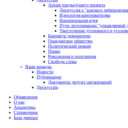
Архив предыдущего проекта
Дискуссия о "кризисе либерализм
Идеология консерватизма
Национальная идея
Пути легитимации "управляемой 
Ужесточение уголовного и уголов
Барометр демократии
Гражданское общество
Политический режим
Право
Революция и оппозиция
Свобода слова
Язык вражды
Новости
Публикации
Документы других организаций
Дискуссии
Объявления
О нас
Аналитика
Справочник
База данных