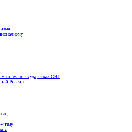
лизма
ционализму
емитизма в государствах СНГ
нной России
 лиц
емизму
вия