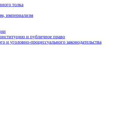
вного толка
зм, империализм
ции
Конституцию и публичное право
о и уголовно-процессуального законодательства