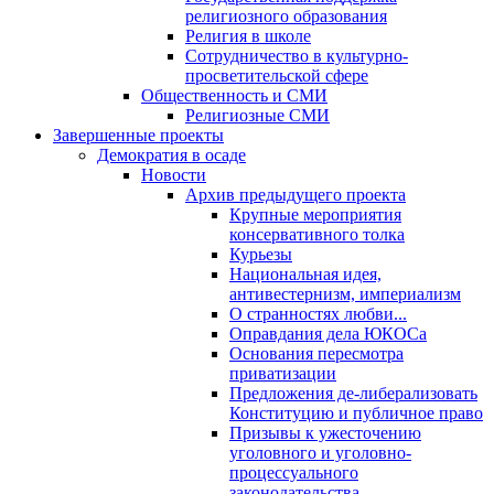
религиозного образования
Религия в школе
Сотрудничество в культурно-
просветительской сфере
Общественность и СМИ
Религиозные СМИ
Завершенные проекты
Демократия в осаде
Новости
Архив предыдущего проекта
Крупные мероприятия
консервативного толка
Курьезы
Национальная идея,
антивестернизм, империализм
О странностях любви...
Оправдания дела ЮКОСа
Основания пересмотра
приватизации
Предложения де-либерализовать
Конституцию и публичное право
Призывы к ужесточению
уголовного и уголовно-
процессуального
законодательства