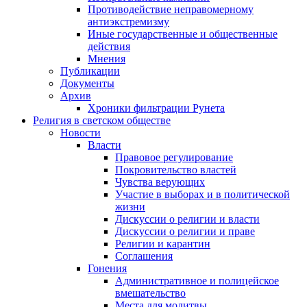
Противодействие неправомерному
антиэкстремизму
Иные государственные и общественные
действия
Мнения
Публикации
Документы
Архив
Хроники фильтрации Рунета
Религия в светском обществе
Новости
Власти
Правовое регулирование
Покровительство властей
Чувства верующих
Участие в выборах и в политической
жизни
Дискуссии о религии и власти
Дискуссии о религии и праве
Религии и карантин
Соглашения
Гонения
Административное и полицейское
вмешательство
Места для молитвы