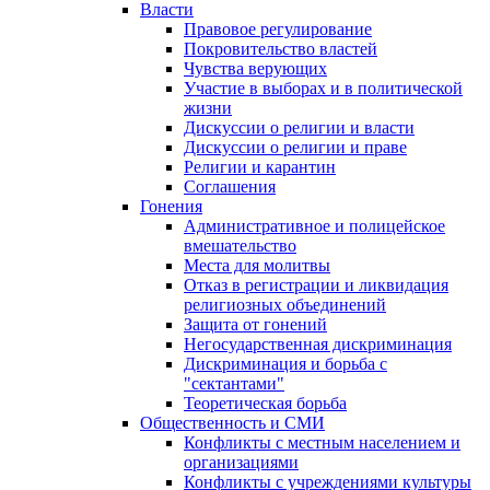
Власти
Правовое регулирование
Покровительство властей
Чувства верующих
Участие в выборах и в политической
жизни
Дискуссии о религии и власти
Дискуссии о религии и праве
Религии и карантин
Соглашения
Гонения
Административное и полицейское
вмешательство
Места для молитвы
Отказ в регистрации и ликвидация
религиозных объединений
Защита от гонений
Негосударственная дискриминация
Дискриминация и борьба с
"сектантами"
Теоретическая борьба
Общественность и СМИ
Конфликты с местным населением и
организациями
Конфликты с учреждениями культуры