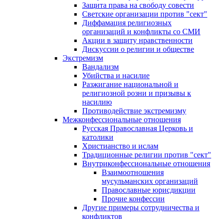
Защита права на свободу совести
Светские организации против "сект"
Диффамация религиозных
организаций и конфликты со СМИ
Акции в защиту нравственности
Дискуссии о религии и обществе
Экстремизм
Вандализм
Убийства и насилие
Разжигание национальной и
религиозной розни и призывы к
насилию
Противодействие экстремизму
Межконфессиональные отношения
Русская Православная Церковь и
католики
Христианство и ислам
Традиционные религии против "сект"
Внутриконфессиональные отношения
Взаимоотношения
мусульманских организаций
Православные юрисдикции
Прочие конфессии
Другие примеры сотрудничества и
конфликтов