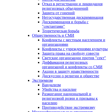
Отказ в регистрации и ликвидация
религиозных объединений
Защита от гонений
Негосударственная дискриминация
Дискриминация и борьба с
"сектантами"
Теоретическая борьба
Общественность и СМИ
Конфликты с местным населением и
организациями
Конфликты с учреждениями культуры
Защита права на свободу совести
Светские организации против "сект"
Диффамация религиозных
организаций и конфликты со СМИ
Акции в защиту нравственности
Дискуссии о религии и обществе
Экстремизм
Вандализм
Убийства и насилие
Разжигание национальной и
религиозной розни и призывы к
насилию
Противодействие экстремизму
Межконфессиональные отношения