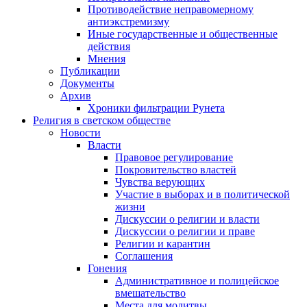
Противодействие неправомерному
антиэкстремизму
Иные государственные и общественные
действия
Мнения
Публикации
Документы
Архив
Хроники фильтрации Рунета
Религия в светском обществе
Новости
Власти
Правовое регулирование
Покровительство властей
Чувства верующих
Участие в выборах и в политической
жизни
Дискуссии о религии и власти
Дискуссии о религии и праве
Религии и карантин
Соглашения
Гонения
Административное и полицейское
вмешательство
Места для молитвы