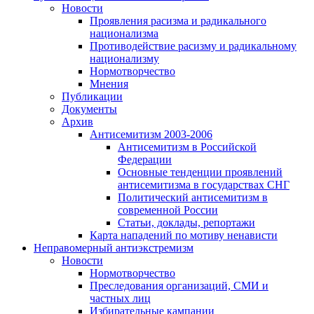
Новости
Проявления расизма и радикального
национализма
Противодействие расизму и радикальному
национализму
Нормотворчество
Мнения
Публикации
Документы
Архив
Антисемитизм 2003-2006
Антисемитизм в Российской
Федерации
Основные тенденции проявлений
антисемитизма в государствах СНГ
Политический антисемитизм в
современной России
Статьи, доклады, репортажи
Карта нападений по мотиву ненависти
Неправомерный антиэкстремизм
Новости
Нормотворчество
Преследования организаций, СМИ и
частных лиц
Избирательные кампании