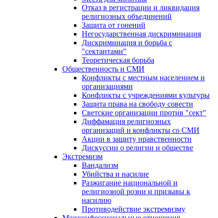
Отказ в регистрации и ликвидация
религиозных объединений
Защита от гонений
Негосударственная дискриминация
Дискриминация и борьба с
"сектантами"
Теоретическая борьба
Общественность и СМИ
Конфликты с местным населением и
организациями
Конфликты с учреждениями культуры
Защита права на свободу совести
Светские организации против "сект"
Диффамация религиозных
организаций и конфликты со СМИ
Акции в защиту нравственности
Дискуссии о религии и обществе
Экстремизм
Вандализм
Убийства и насилие
Разжигание национальной и
религиозной розни и призывы к
насилию
Противодействие экстремизму
Межконфессиональные отношения