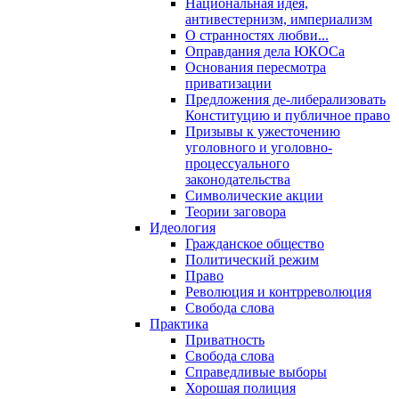
Национальная идея,
антивестернизм, империализм
О странностях любви...
Оправдания дела ЮКОСа
Основания пересмотра
приватизации
Предложения де-либерализовать
Конституцию и публичное право
Призывы к ужесточению
уголовного и уголовно-
процессуального
законодательства
Символические акции
Теории заговора
Идеология
Гражданское общество
Политический режим
Право
Революция и контрреволюция
Свобода слова
Практика
Приватность
Свобода слова
Справедливые выборы
Хорошая полиция