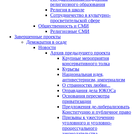
религиозного образования
Религия в школе
Сотрудничество в культурно-
просветительской сфере
Общественность и СМИ
Религиозные СМИ
Завершенные проекты
Демократия в осаде
Новости
Архив предыдущего проекта
Крупные мероприятия
консервативного толка
Курьезы
Национальная идея,
антивестернизм, империализм
О странностях любви...
Оправдания дела ЮКОСа
Основания пересмотра
приватизации
Предложения де-либерализовать
Конституцию и публичное право
Призывы к ужесточению
уголовного и уголовно-
процессуального
законодательства