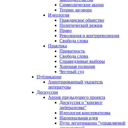
Символические акции
Теории заговора
Идеология
Гражданское общество
Политический режим
Право
Революция и контрреволюция
Свобода слова
Практика
Приватность
Свобода слова
Справедливые выборы
Хорошая полиция
Честный суд
Публикации
Аннотированный указатель
литературы
Дискуссии
Архив предыдущего проекта
Дискуссия о "кризисе
либерализма"
Идеология консерватизма
Национальная идея
Пути легитимации "управляемой