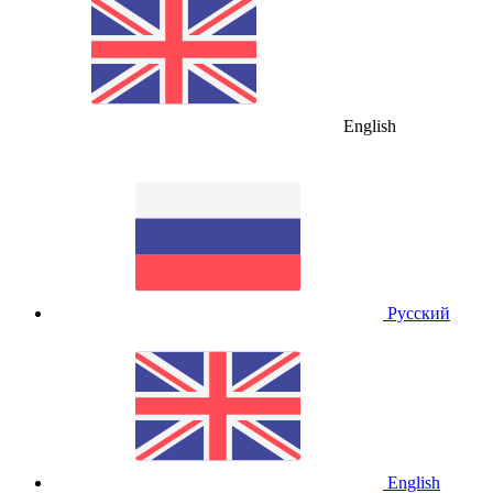
English
Русский
English