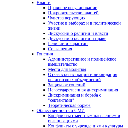
Власти
Правовое регулирование
Покровительство властей
Чувства верующих
Участие в выборах и в политической
жизни
Дискуссии о религии и власти
Дискуссии о религии и праве
Религии и карантин
Соглашения
Гонения
Административное и полицейское
вмешательство
Места для молитвы
Отказ в регистрации и ликвидация
религиозных объединений
Защита от гонений
Негосударственная дискриминация
Дискриминация и борьба с
"сектантами"
Теоретическая борьба
Общественность и СМИ
Конфликты с местным населением и
организациями
Конфликты с учреждениями культуры