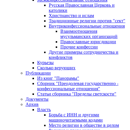
Русская Православная Церковь и
католики
Христианство и ислам
Традиционные религии против "сект"
Внутриконфессиональные отношения
Взаимоотношения
мусульманских организаций
Православные юрисдикции
Прочие конфессии
Другие примеры сотрудничества и
конфликтов
Курьезы
Сколько верующих
Публикации
Из книг "Панорамы"
Сборник "Преодолевая государственно -
конфессиональные отношения"
Статьи сборника "Пределы светскости"
Документы
Архив
Власть
Борьба с ИНН и другими
машиночитаемыми кодами
Место религии в обществе в целом