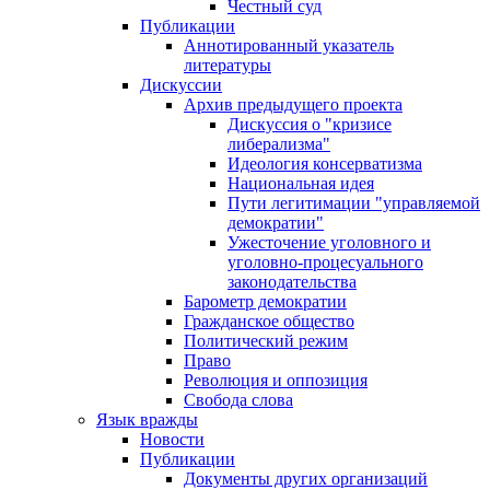
Честный суд
Публикации
Аннотированный указатель
литературы
Дискуссии
Архив предыдущего проекта
Дискуссия о "кризисе
либерализма"
Идеология консерватизма
Национальная идея
Пути легитимации "управляемой
демократии"
Ужесточение уголовного и
уголовно-процесуального
законодательства
Барометр демократии
Гражданское общество
Политический режим
Право
Революция и оппозиция
Свобода слова
Язык вражды
Новости
Публикации
Документы других организаций