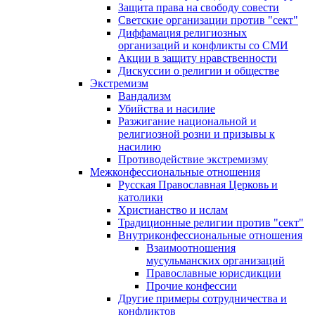
Защита права на свободу совести
Светские организации против "сект"
Диффамация религиозных
организаций и конфликты со СМИ
Акции в защиту нравственности
Дискуссии о религии и обществе
Экстремизм
Вандализм
Убийства и насилие
Разжигание национальной и
религиозной розни и призывы к
насилию
Противодействие экстремизму
Межконфессиональные отношения
Русская Православная Церковь и
католики
Христианство и ислам
Традиционные религии против "сект"
Внутриконфессиональные отношения
Взаимоотношения
мусульманских организаций
Православные юрисдикции
Прочие конфессии
Другие примеры сотрудничества и
конфликтов