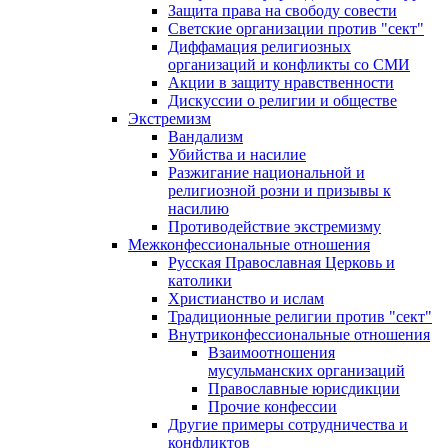
Защита права на свободу совести
Светские организации против "сект"
Диффамация религиозных
организаций и конфликты со СМИ
Акции в защиту нравственности
Дискуссии о религии и обществе
Экстремизм
Вандализм
Убийства и насилие
Разжигание национальной и
религиозной розни и призывы к
насилию
Противодействие экстремизму
Межконфессиональные отношения
Русская Православная Церковь и
католики
Христианство и ислам
Традиционные религии против "сект"
Внутриконфессиональные отношения
Взаимоотношения
мусульманских организаций
Православные юрисдикции
Прочие конфессии
Другие примеры сотрудничества и
конфликтов