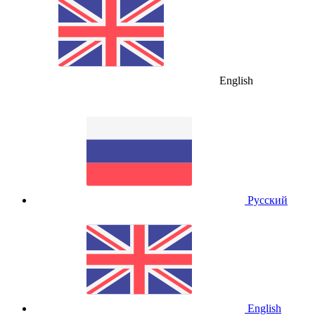
English
Русский
English