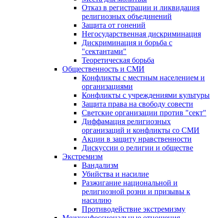
Отказ в регистрации и ликвидация
религиозных объединений
Защита от гонений
Негосударственная дискриминация
Дискриминация и борьба с
"сектантами"
Теоретическая борьба
Общественность и СМИ
Конфликты с местным населением и
организациями
Конфликты с учреждениями культуры
Защита права на свободу совести
Светские организации против "сект"
Диффамация религиозных
организаций и конфликты со СМИ
Акции в защиту нравственности
Дискуссии о религии и обществе
Экстремизм
Вандализм
Убийства и насилие
Разжигание национальной и
религиозной розни и призывы к
насилию
Противодействие экстремизму
Межконфессиональные отношения