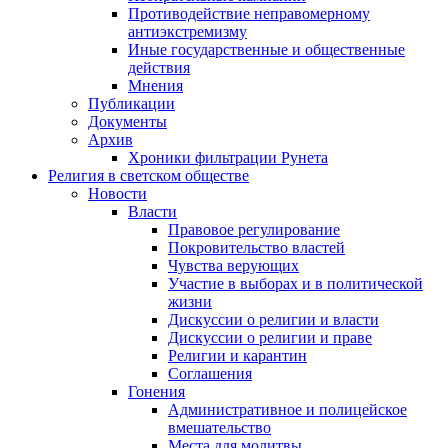
Противодействие неправомерному
антиэкстремизму
Иные государственные и общественные
действия
Мнения
Публикации
Документы
Архив
Хроники фильтрации Рунета
Религия в светском обществе
Новости
Власти
Правовое регулирование
Покровительство властей
Чувства верующих
Участие в выборах и в политической
жизни
Дискуссии о религии и власти
Дискуссии о религии и праве
Религии и карантин
Соглашения
Гонения
Административное и полицейское
вмешательство
Места для молитвы