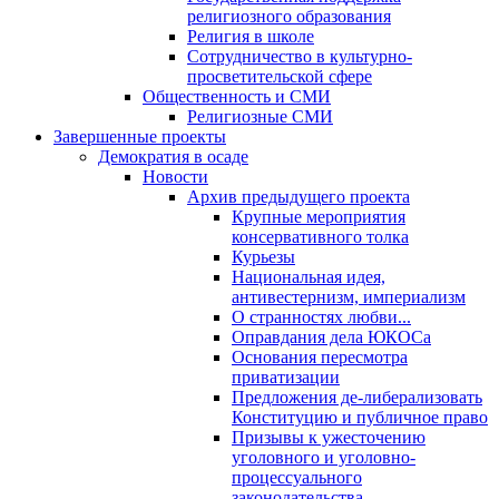
религиозного образования
Религия в школе
Сотрудничество в культурно-
просветительской сфере
Общественность и СМИ
Религиозные СМИ
Завершенные проекты
Демократия в осаде
Новости
Архив предыдущего проекта
Крупные мероприятия
консервативного толка
Курьезы
Национальная идея,
антивестернизм, империализм
О странностях любви...
Оправдания дела ЮКОСа
Основания пересмотра
приватизации
Предложения де-либерализовать
Конституцию и публичное право
Призывы к ужесточению
уголовного и уголовно-
процессуального
законодательства