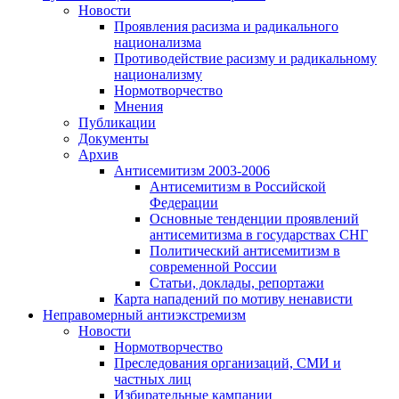
Новости
Проявления расизма и радикального
национализма
Противодействие расизму и радикальному
национализму
Нормотворчество
Мнения
Публикации
Документы
Архив
Антисемитизм 2003-2006
Антисемитизм в Российской
Федерации
Основные тенденции проявлений
антисемитизма в государствах СНГ
Политический антисемитизм в
современной России
Статьи, доклады, репортажи
Карта нападений по мотиву ненависти
Неправомерный антиэкстремизм
Новости
Нормотворчество
Преследования организаций, СМИ и
частных лиц
Избирательные кампании