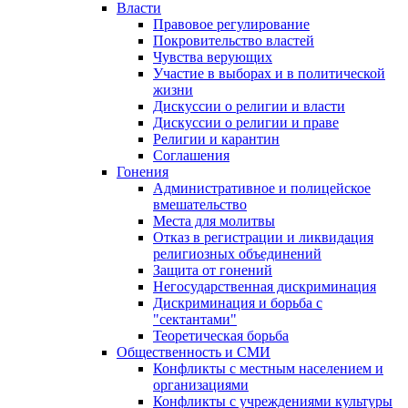
Власти
Правовое регулирование
Покровительство властей
Чувства верующих
Участие в выборах и в политической
жизни
Дискуссии о религии и власти
Дискуссии о религии и праве
Религии и карантин
Соглашения
Гонения
Административное и полицейское
вмешательство
Места для молитвы
Отказ в регистрации и ликвидация
религиозных объединений
Защита от гонений
Негосударственная дискриминация
Дискриминация и борьба с
"сектантами"
Теоретическая борьба
Общественность и СМИ
Конфликты с местным населением и
организациями
Конфликты с учреждениями культуры