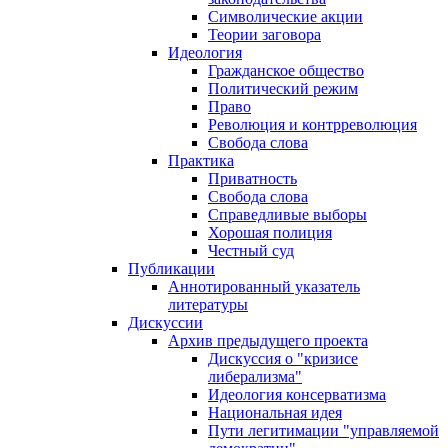
Символические акции
Теории заговора
Идеология
Гражданское общество
Политический режим
Право
Революция и контрреволюция
Свобода слова
Практика
Приватность
Свобода слова
Справедливые выборы
Хорошая полиция
Честный суд
Публикации
Аннотированный указатель
литературы
Дискуссии
Архив предыдущего проекта
Дискуссия о "кризисе
либерализма"
Идеология консерватизма
Национальная идея
Пути легитимации "управляемой