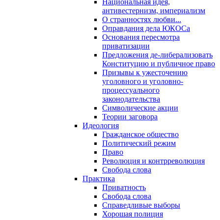
Национальная идея,
антивестернизм, империализм
О странностях любви...
Оправдания дела ЮКОСа
Основания пересмотра
приватизации
Предложения де-либерализовать
Конституцию и публичное право
Призывы к ужесточению
уголовного и уголовно-
процессуального
законодательства
Символические акции
Теории заговора
Идеология
Гражданское общество
Политический режим
Право
Революция и контрреволюция
Свобода слова
Практика
Приватность
Свобода слова
Справедливые выборы
Хорошая полиция