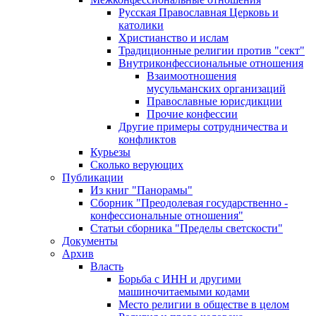
Русская Православная Церковь и
католики
Христианство и ислам
Традиционные религии против "сект"
Внутриконфессиональные отношения
Взаимоотношения
мусульманских организаций
Православные юрисдикции
Прочие конфессии
Другие примеры сотрудничества и
конфликтов
Курьезы
Сколько верующих
Публикации
Из книг "Панорамы"
Сборник "Преодолевая государственно -
конфессиональные отношения"
Статьи сборника "Пределы светскости"
Документы
Архив
Власть
Борьба с ИНН и другими
машиночитаемыми кодами
Место религии в обществе в целом