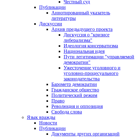
Честный суд
Публикации
Аннотированный указатель
литературы
Дискуссии
Архив предыдущего проекта
Дискуссия о "кризисе
либерализма"
Идеология консерватизма
Национальная идея
Пути легитимации "управляемой
демократии"
Ужесточение уголовного и
уголовно-процесуального
законодательства
Барометр демократии
Гражданское общество
Политический режим
Право
Революция и оппозиция
Свобода слова
Язык вражды
Новости
Публикации
Документы других организаций