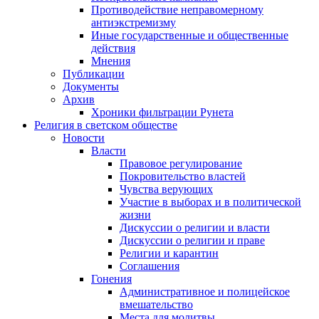
Противодействие неправомерному
антиэкстремизму
Иные государственные и общественные
действия
Мнения
Публикации
Документы
Архив
Хроники фильтрации Рунета
Религия в светском обществе
Новости
Власти
Правовое регулирование
Покровительство властей
Чувства верующих
Участие в выборах и в политической
жизни
Дискуссии о религии и власти
Дискуссии о религии и праве
Религии и карантин
Соглашения
Гонения
Административное и полицейское
вмешательство
Места для молитвы