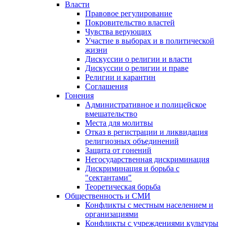
Власти
Правовое регулирование
Покровительство властей
Чувства верующих
Участие в выборах и в политической
жизни
Дискуссии о религии и власти
Дискуссии о религии и праве
Религии и карантин
Соглашения
Гонения
Административное и полицейское
вмешательство
Места для молитвы
Отказ в регистрации и ликвидация
религиозных объединений
Защита от гонений
Негосударственная дискриминация
Дискриминация и борьба с
"сектантами"
Теоретическая борьба
Общественность и СМИ
Конфликты с местным населением и
организациями
Конфликты с учреждениями культуры