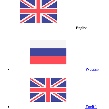
English
Русский
English