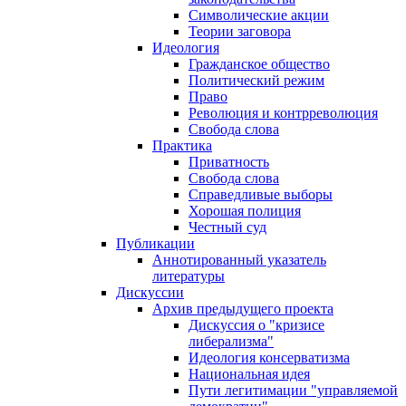
Символические акции
Теории заговора
Идеология
Гражданское общество
Политический режим
Право
Революция и контрреволюция
Свобода слова
Практика
Приватность
Свобода слова
Справедливые выборы
Хорошая полиция
Честный суд
Публикации
Аннотированный указатель
литературы
Дискуссии
Архив предыдущего проекта
Дискуссия о "кризисе
либерализма"
Идеология консерватизма
Национальная идея
Пути легитимации "управляемой