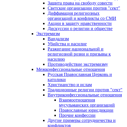
Защита права на свободу совести
Светские организации против "сект"
Диффамация религиозных
организаций и конфликты со СМИ
Акции в защиту нравственности
Дискуссии о религии и обществе
Экстремизм
Вандализм
Убийства и насилие
Разжигание национальной и
религиозной розни и призывы к
насилию
Противодействие экстремизму
Межконфессиональные отношения
Русская Православная Церковь и
католики
Христианство и ислам
Традиционные религии против "сект"
Внутриконфессиональные отношения
Взаимоотношения
мусульманских организаций
Православные юрисдикции
Прочие конфессии
Другие примеры сотрудничества и
конфликтов