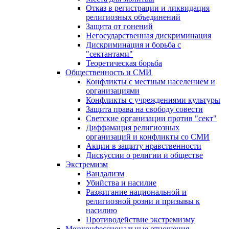
Отказ в регистрации и ликвидация
религиозных объединений
Защита от гонений
Негосударственная дискриминация
Дискриминация и борьба с
"сектантами"
Теоретическая борьба
Общественность и СМИ
Конфликты с местным населением и
организациями
Конфликты с учреждениями культуры
Защита права на свободу совести
Светские организации против "сект"
Диффамация религиозных
организаций и конфликты со СМИ
Акции в защиту нравственности
Дискуссии о религии и обществе
Экстремизм
Вандализм
Убийства и насилие
Разжигание национальной и
религиозной розни и призывы к
насилию
Противодействие экстремизму
Межконфессиональные отношения