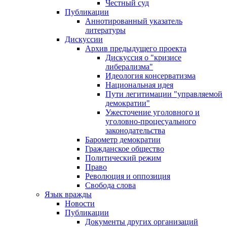
Честный суд
Публикации
Аннотированный указатель
литературы
Дискуссии
Архив предыдущего проекта
Дискуссия о "кризисе
либерализма"
Идеология консерватизма
Национальная идея
Пути легитимации "управляемой
демократии"
Ужесточение уголовного и
уголовно-процесуального
законодательства
Барометр демократии
Гражданское общество
Политический режим
Право
Революция и оппозиция
Свобода слова
Язык вражды
Новости
Публикации
Документы других организаций