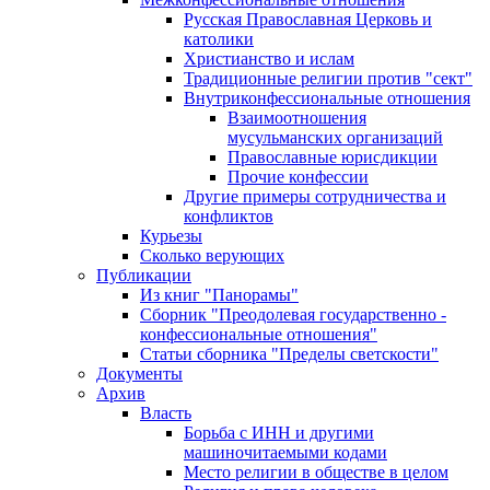
Русская Православная Церковь и
католики
Христианство и ислам
Традиционные религии против "сект"
Внутриконфессиональные отношения
Взаимоотношения
мусульманских организаций
Православные юрисдикции
Прочие конфессии
Другие примеры сотрудничества и
конфликтов
Курьезы
Сколько верующих
Публикации
Из книг "Панорамы"
Сборник "Преодолевая государственно -
конфессиональные отношения"
Статьи сборника "Пределы светскости"
Документы
Архив
Власть
Борьба с ИНН и другими
машиночитаемыми кодами
Место религии в обществе в целом