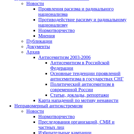
Новости
Проявления расизма и радикального
национализма
Противодействие расизму и радикальному
национализму
Нормотворчество
Мнения
Публикации
Документы
Архив
Антисемитизм 2003-2006
Антисемитизм в Российской
Федерации
Основные тенденции проявлений
антисемитизма в государствах СНГ
Политический антисемитизм в
современной России
Статьи, доклады, репортажи
Карта нападений по мотиву ненависти
Неправомерный антиэкстремизм
Новости
Нормотворчество
Преследования организаций, СМИ и
частных лиц
Избирательные кампании