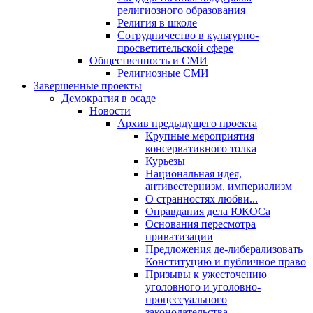
религиозного образования
Религия в школе
Сотрудничество в культурно-
просветительской сфере
Общественность и СМИ
Религиозные СМИ
Завершенные проекты
Демократия в осаде
Новости
Архив предыдущего проекта
Крупные мероприятия
консервативного толка
Курьезы
Национальная идея,
антивестернизм, империализм
О странностях любви...
Оправдания дела ЮКОСа
Основания пересмотра
приватизации
Предложения де-либерализовать
Конституцию и публичное право
Призывы к ужесточению
уголовного и уголовно-
процессуального
законодательства