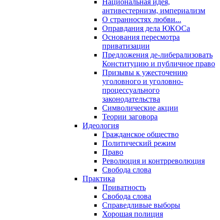
Национальная идея,
антивестернизм, империализм
О странностях любви...
Оправдания дела ЮКОСа
Основания пересмотра
приватизации
Предложения де-либерализовать
Конституцию и публичное право
Призывы к ужесточению
уголовного и уголовно-
процессуального
законодательства
Символические акции
Теории заговора
Идеология
Гражданское общество
Политический режим
Право
Революция и контрреволюция
Свобода слова
Практика
Приватность
Свобода слова
Справедливые выборы
Хорошая полиция