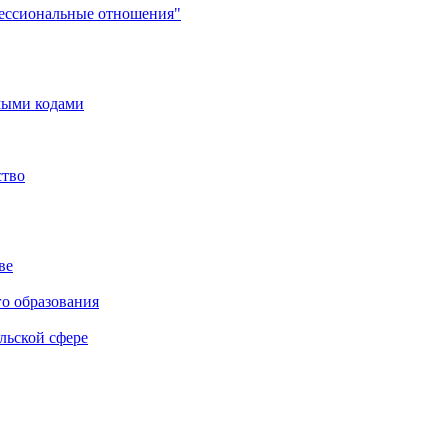
фессиональные отношения"
мыми кодами
ство
ве
го образования
льской сфере