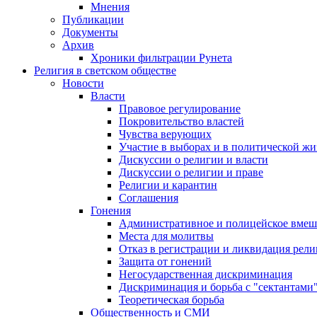
Мнения
Публикации
Документы
Архив
Хроники фильтрации Рунета
Религия в светском обществе
Новости
Власти
Правовое регулирование
Покровительство властей
Чувства верующих
Участие в выборах и в политической ж
Дискуссии о религии и власти
Дискуссии о религии и праве
Религии и карантин
Соглашения
Гонения
Административное и полицейское вмеш
Места для молитвы
Отказ в регистрации и ликвидация рел
Защита от гонений
Негосударственная дискриминация
Дискриминация и борьба с "сектантами
Теоретическая борьба
Общественность и СМИ