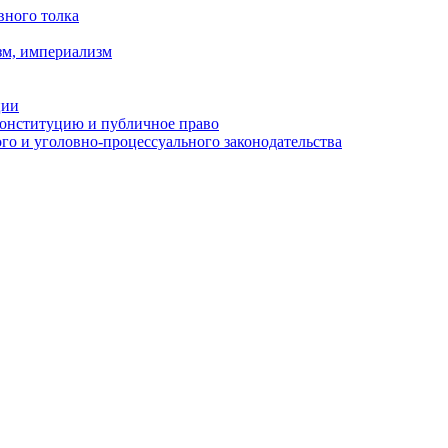
вного толка
зм, империализм
ции
Конституцию и публичное право
о и уголовно-процессуального законодательства