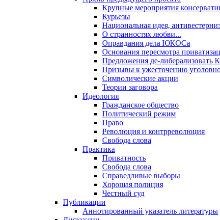
Крупные мероприятия консервати
Курьезы
Национальная идея, антивестерни
О странностях любви...
Оправдания дела ЮКОСа
Основания пересмотра приватиза
Предложения де-либерализовать 
Призывы к ужесточению уголовног
Символические акции
Теории заговора
Идеология
Гражданское общество
Политический режим
Право
Революция и контрреволюция
Свобода слова
Практика
Приватность
Свобода слова
Справедливые выборы
Хорошая полиция
Честный суд
Публикации
Аннотированный указатель литературы
Дискуссии