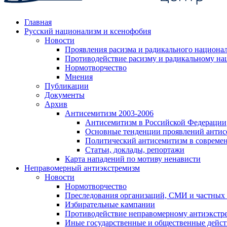
Главная
Русский национализм и ксенофобия
Новости
Проявления расизма и радикального национа
Противодействие расизму и радикальному на
Нормотворчество
Мнения
Публикации
Документы
Архив
Антисемитизм 2003-2006
Антисемитизм в Российской Федерации
Основные тенденции проявлений антис
Политический антисемитизм в совреме
Статьи, доклады, репортажи
Карта нападений по мотиву ненависти
Неправомерный антиэкстремизм
Новости
Нормотворчество
Преследования организаций, СМИ и частных
Избирательные кампании
Противодействие неправомерному антиэкстр
Иные государственные и общественные дейст