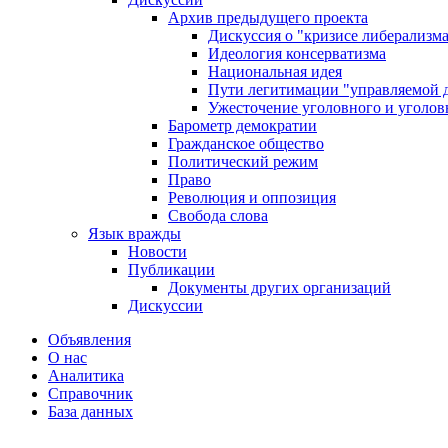
Архив предыдущего проекта
Дискуссия о "кризисе либерализм
Идеология консерватизма
Национальная идея
Пути легитимации "управляемой 
Ужесточение уголовного и уголов
Барометр демократии
Гражданское общество
Политический режим
Право
Революция и оппозиция
Свобода слова
Язык вражды
Новости
Публикации
Документы других организаций
Дискуссии
Объявления
О нас
Аналитика
Справочник
База данных