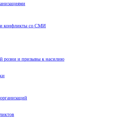
ганизациями
 и конфликты со СМИ
й розни и призывы к насилию
ки
организаций
ликтов