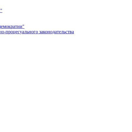
а"
демократии"
но-процесуального законодательства