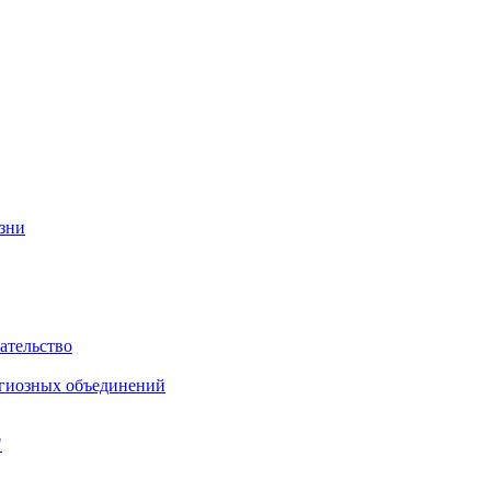
изни
ательство
игиозных объединений
"