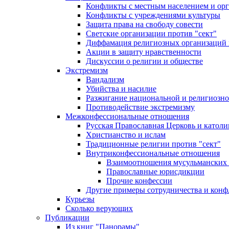
Конфликты с местным населением и ор
Конфликты с учреждениями культуры
Защита права на свободу совести
Светские организации против "сект"
Диффамация религиозных организаций
Акции в защиту нравственности
Дискуссии о религии и обществе
Экстремизм
Вандализм
Убийства и насилие
Разжигание национальной и религиозно
Противодействие экстремизму
Межконфессиональные отношения
Русская Православная Церковь и католи
Христианство и ислам
Традиционные религии против "сект"
Внутриконфессиональные отношения
Взаимоотношения мусульманских 
Православные юрисдикции
Прочие конфессии
Другие примеры сотрудничества и конф
Курьезы
Сколько верующих
Публикации
Из книг "Панорамы"