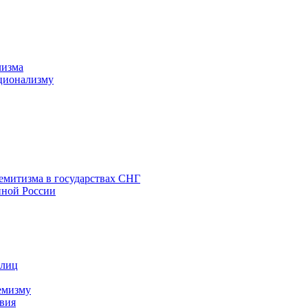
лизма
ционализму
емитизма в государствах СНГ
нной России
 лиц
емизму
вия