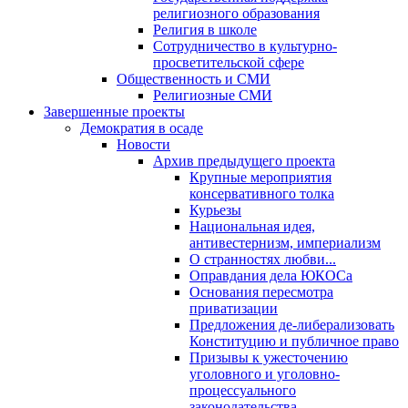
религиозного образования
Религия в школе
Сотрудничество в культурно-
просветительской сфере
Общественность и СМИ
Религиозные СМИ
Завершенные проекты
Демократия в осаде
Новости
Архив предыдущего проекта
Крупные мероприятия
консервативного толка
Курьезы
Национальная идея,
антивестернизм, империализм
О странностях любви...
Оправдания дела ЮКОСа
Основания пересмотра
приватизации
Предложения де-либерализовать
Конституцию и публичное право
Призывы к ужесточению
уголовного и уголовно-
процессуального
законодательства