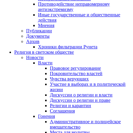
Противодействие неправомерному
антиэкстремизму
Иные государственные и общественные
действия
Мнения
Публикации
Документы
Архив
Хроники фильтрации Рунета
Религия в светском обществе
Новости
Власти
Правовое регулирование
Покровительство властей
Чувства верующих
Участие в выборах и в политической
жизни
Дискуссии о религии и власти
Дискуссии о религии и праве
Религии и карантин
Соглашения
Гонения
Административное и полицейское
вмешательство
Места для молитвы