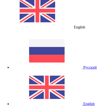
English
Русский
English