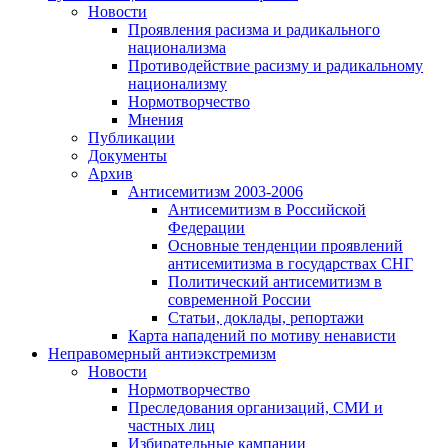
Новости
Проявления расизма и радикального
национализма
Противодействие расизму и радикальному
национализму
Нормотворчество
Мнения
Публикации
Документы
Архив
Антисемитизм 2003-2006
Антисемитизм в Российской
Федерации
Основные тенденции проявлений
антисемитизма в государствах СНГ
Политический антисемитизм в
современной России
Статьи, доклады, репортажи
Карта нападений по мотиву ненависти
Неправомерный антиэкстремизм
Новости
Нормотворчество
Преследования организаций, СМИ и
частных лиц
Избирательные кампании