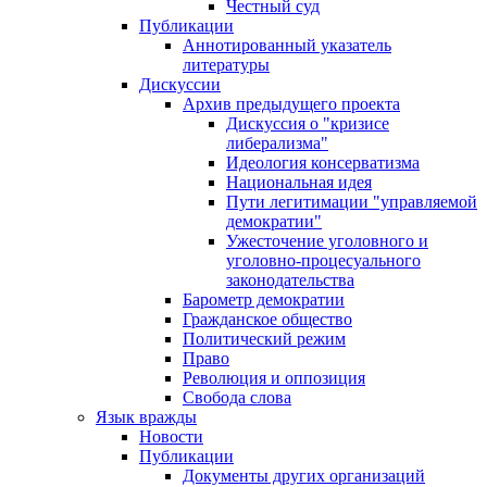
Честный суд
Публикации
Аннотированный указатель
литературы
Дискуссии
Архив предыдущего проекта
Дискуссия о "кризисе
либерализма"
Идеология консерватизма
Национальная идея
Пути легитимации "управляемой
демократии"
Ужесточение уголовного и
уголовно-процесуального
законодательства
Барометр демократии
Гражданское общество
Политический режим
Право
Революция и оппозиция
Свобода слова
Язык вражды
Новости
Публикации
Документы других организаций