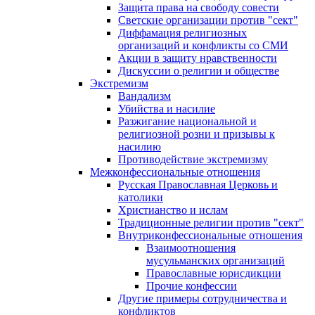
Защита права на свободу совести
Светские организации против "сект"
Диффамация религиозных
организаций и конфликты со СМИ
Акции в защиту нравственности
Дискуссии о религии и обществе
Экстремизм
Вандализм
Убийства и насилие
Разжигание национальной и
религиозной розни и призывы к
насилию
Противодействие экстремизму
Межконфессиональные отношения
Русская Православная Церковь и
католики
Христианство и ислам
Традиционные религии против "сект"
Внутриконфессиональные отношения
Взаимоотношения
мусульманских организаций
Православные юрисдикции
Прочие конфессии
Другие примеры сотрудничества и
конфликтов