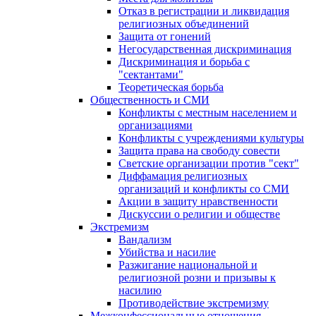
Отказ в регистрации и ликвидация
религиозных объединений
Защита от гонений
Негосударственная дискриминация
Дискриминация и борьба с
"сектантами"
Теоретическая борьба
Общественность и СМИ
Конфликты с местным населением и
организациями
Конфликты с учреждениями культуры
Защита права на свободу совести
Светские организации против "сект"
Диффамация религиозных
организаций и конфликты со СМИ
Акции в защиту нравственности
Дискуссии о религии и обществе
Экстремизм
Вандализм
Убийства и насилие
Разжигание национальной и
религиозной розни и призывы к
насилию
Противодействие экстремизму
Межконфессиональные отношения