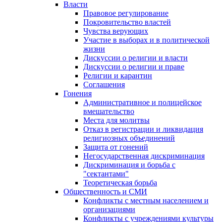
Власти
Правовое регулирование
Покровительство властей
Чувства верующих
Участие в выборах и в политической
жизни
Дискуссии о религии и власти
Дискуссии о религии и праве
Религии и карантин
Соглашения
Гонения
Административное и полицейское
вмешательство
Места для молитвы
Отказ в регистрации и ликвидация
религиозных объединений
Защита от гонений
Негосударственная дискриминация
Дискриминация и борьба с
"сектантами"
Теоретическая борьба
Общественность и СМИ
Конфликты с местным населением и
организациями
Конфликты с учреждениями культуры