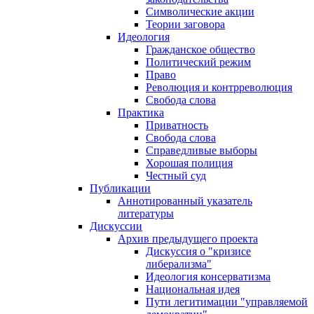
Символические акции
Теории заговора
Идеология
Гражданское общество
Политический режим
Право
Революция и контрреволюция
Свобода слова
Практика
Приватность
Свобода слова
Справедливые выборы
Хорошая полиция
Честный суд
Публикации
Аннотированный указатель
литературы
Дискуссии
Архив предыдущего проекта
Дискуссия о "кризисе
либерализма"
Идеология консерватизма
Национальная идея
Пути легитимации "управляемой