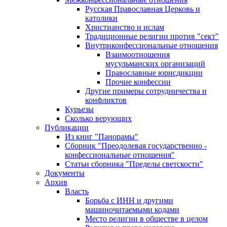
Русская Православная Церковь и
католики
Христианство и ислам
Традиционные религии против "сект"
Внутриконфессиональные отношения
Взаимоотношения
мусульманских организаций
Православные юрисдикции
Прочие конфессии
Другие примеры сотрудничества и
конфликтов
Курьезы
Сколько верующих
Публикации
Из книг "Панорамы"
Сборник "Преодолевая государственно -
конфессиональные отношения"
Статьи сборника "Пределы светскости"
Документы
Архив
Власть
Борьба с ИНН и другими
машиночитаемыми кодами
Место религии в обществе в целом