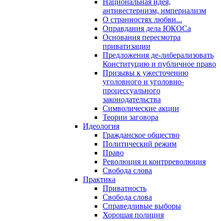
Национальная идея,
антивестернизм, империализм
О странностях любви...
Оправдания дела ЮКОСа
Основания пересмотра
приватизации
Предложения де-либерализовать
Конституцию и публичное право
Призывы к ужесточению
уголовного и уголовно-
процессуального
законодательства
Символические акции
Теории заговора
Идеология
Гражданское общество
Политический режим
Право
Революция и контрреволюция
Свобода слова
Практика
Приватность
Свобода слова
Справедливые выборы
Хорошая полиция