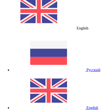
English
Русский
English