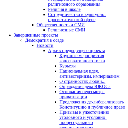
религиозного образования
Религия в школе
Сотрудничество в культурно-
просветительской сфере
Общественность и СМИ
Религиозные СМИ
Завершенные проекты
Демократия в осаде
Новости
Архив предыдущего проекта
Крупные мероприятия
консервативного толка
Курьезы
Национальная идея,
антивестернизм, империализм
О странностях любви...
Оправдания дела ЮКОСа
Основания пересмотра
приватизации
Предложения де-либерализовать
Конституцию и публичное право
Призывы к ужесточению
уголовного и уголовно-
процессуального
законодательства