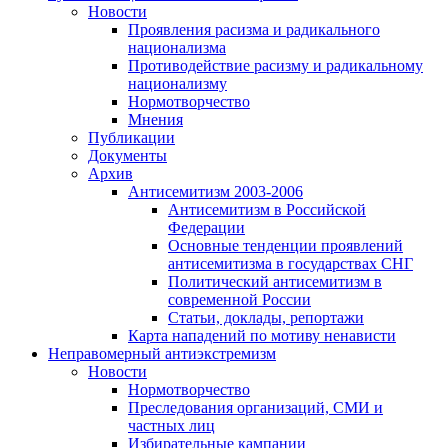
Новости
Проявления расизма и радикального
национализма
Противодействие расизму и радикальному
национализму
Нормотворчество
Мнения
Публикации
Документы
Архив
Антисемитизм 2003-2006
Антисемитизм в Российской
Федерации
Основные тенденции проявлений
антисемитизма в государствах СНГ
Политический антисемитизм в
современной России
Статьи, доклады, репортажи
Карта нападений по мотиву ненависти
Неправомерный антиэкстремизм
Новости
Нормотворчество
Преследования организаций, СМИ и
частных лиц
Избирательные кампании