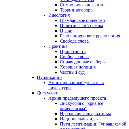
Символические акции
Теории заговора
Идеология
Гражданское общество
Политический режим
Право
Революция и контрреволюция
Свобода слова
Практика
Приватность
Свобода слова
Справедливые выборы
Хорошая полиция
Честный суд
Публикации
Аннотированный указатель
литературы
Дискуссии
Архив предыдущего проекта
Дискуссия о "кризисе
либерализма"
Идеология консерватизма
Национальная идея
Пути легитимации "управляемой