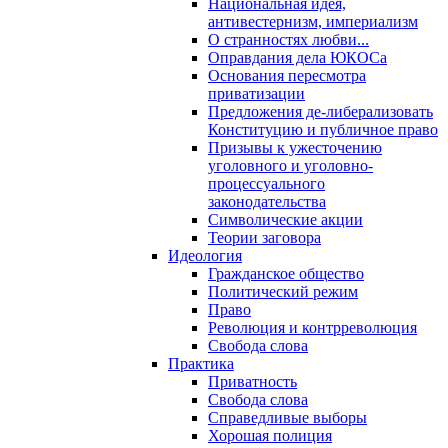
Национальная идея,
антивестернизм, империализм
О странностях любви...
Оправдания дела ЮКОСа
Основания пересмотра
приватизации
Предложения де-либерализовать
Конституцию и публичное право
Призывы к ужесточению
уголовного и уголовно-
процессуального
законодательства
Символические акции
Теории заговора
Идеология
Гражданское общество
Политический режим
Право
Революция и контрреволюция
Свобода слова
Практика
Приватность
Свобода слова
Справедливые выборы
Хорошая полиция