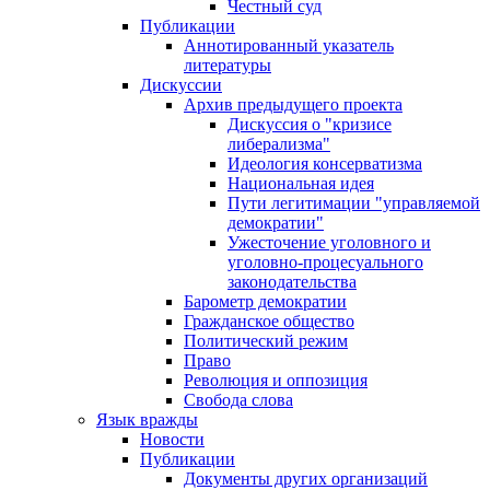
Честный суд
Публикации
Аннотированный указатель
литературы
Дискуссии
Архив предыдущего проекта
Дискуссия о "кризисе
либерализма"
Идеология консерватизма
Национальная идея
Пути легитимации "управляемой
демократии"
Ужесточение уголовного и
уголовно-процесуального
законодательства
Барометр демократии
Гражданское общество
Политический режим
Право
Революция и оппозиция
Свобода слова
Язык вражды
Новости
Публикации
Документы других организаций