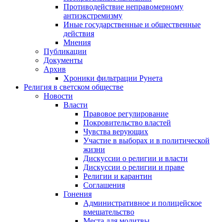
Противодействие неправомерному
антиэкстремизму
Иные государственные и общественные
действия
Мнения
Публикации
Документы
Архив
Хроники фильтрации Рунета
Религия в светском обществе
Новости
Власти
Правовое регулирование
Покровительство властей
Чувства верующих
Участие в выборах и в политической
жизни
Дискуссии о религии и власти
Дискуссии о религии и праве
Религии и карантин
Соглашения
Гонения
Административное и полицейское
вмешательство
Места для молитвы