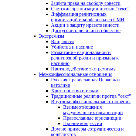
Защита права на свободу совести
Светские организации против "сект"
Диффамация религиозных
организаций и конфликты со СМИ
Акции в защиту нравственности
Дискуссии о религии и обществе
Экстремизм
Вандализм
Убийства и насилие
Разжигание национальной и
религиозной розни и призывы к
насилию
Противодействие экстремизму
Межконфессиональные отношения
Русская Православная Церковь и
католики
Христианство и ислам
Традиционные религии против "сект"
Внутриконфессиональные отношения
Взаимоотношения
мусульманских организаций
Православные юрисдикции
Прочие конфессии
Другие примеры сотрудничества и
конфликтов