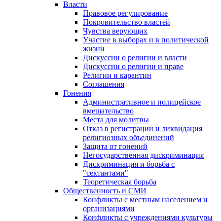
Власти
Правовое регулирование
Покровительство властей
Чувства верующих
Участие в выборах и в политической
жизни
Дискуссии о религии и власти
Дискуссии о религии и праве
Религии и карантин
Соглашения
Гонения
Административное и полицейское
вмешательство
Места для молитвы
Отказ в регистрации и ликвидация
религиозных объединений
Защита от гонений
Негосударственная дискриминация
Дискриминация и борьба с
"сектантами"
Теоретическая борьба
Общественность и СМИ
Конфликты с местным населением и
организациями
Конфликты с учреждениями культуры