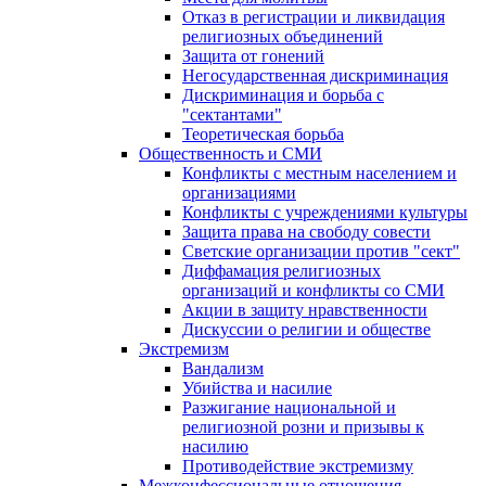
Отказ в регистрации и ликвидация
религиозных объединений
Защита от гонений
Негосударственная дискриминация
Дискриминация и борьба с
"сектантами"
Теоретическая борьба
Общественность и СМИ
Конфликты с местным населением и
организациями
Конфликты с учреждениями культуры
Защита права на свободу совести
Светские организации против "сект"
Диффамация религиозных
организаций и конфликты со СМИ
Акции в защиту нравственности
Дискуссии о религии и обществе
Экстремизм
Вандализм
Убийства и насилие
Разжигание национальной и
религиозной розни и призывы к
насилию
Противодействие экстремизму
Межконфессиональные отношения