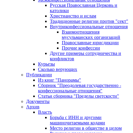
Русская Православная Церковь и
католики
Христианство и ислам
Традиционные религии против "сект"
Внутриконфессиональные отношения
Взаимоотношения
мусульманских организаций
Православные юрисдикции
Прочие конфессии
Другие примеры сотрудничества и
конфликтов
Курьезы
Сколько верующих
Публикации
Из книг "Панорамы"
Сборник "Преодолевая государственно -
конфессиональные отношения"
Статьи сборника "Пределы светскости"
Документы
Архив
Власть
Борьба с ИНН и другими
машиночитаемыми кодами
Место религии в обществе в целом