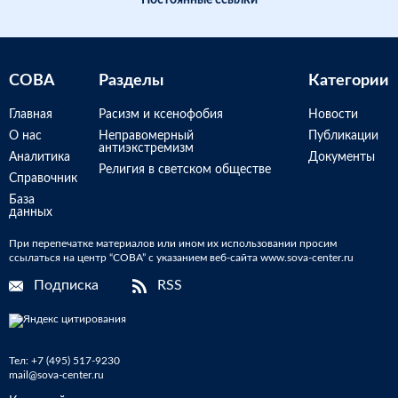
Постоянные ссылки
СОВА
Разделы
Категории
Главная
Расизм и ксенофобия
Новости
О нас
Неправомерный
Публикации
антиэкстремизм
Аналитика
Документы
Религия в светском обществе
Справочник
База
данных
При перепечатке материалов или ином их использовании просим
ссылаться на центр “СОВА” с указанием веб-сайта www.sova-center.ru
Подписка
RSS
Тел:
+7 (495) 517-9230
mail@sova-center.ru