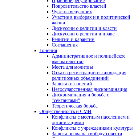
Правовое регулирование
Покровительство властей
Чувства верующих
Участие в выборах и в политической
жизни
Дискуссии о религии и власти
Дискуссии о религии и праве
Религии и карантин
Соглашения
Гонения
Административное и полицейское
вмешательство
Места для молитвы
Отказ в регистрации и ликвидация
религиозных объединений
Защита от гонений
Негосударственная дискриминация
Дискриминация и борьба с
"сектантами"
Теоретическая борьба
Общественность и СМИ
Конфликты с местным населением и
организациями
Конфликты с учреждениями культуры
Защита права на свободу совести