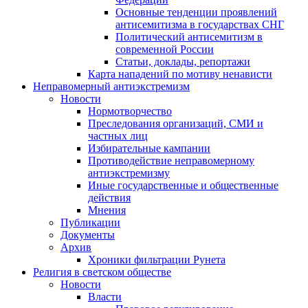
Основные тенденции проявлений
антисемитизма в государствах СНГ
Политический антисемитизм в
современной России
Статьи, доклады, репортажи
Карта нападений по мотиву ненависти
Неправомерный антиэкстремизм
Новости
Нормотворчество
Преследования организаций, СМИ и
частных лиц
Избирательные кампании
Противодействие неправомерному
антиэкстремизму
Иные государственные и общественные
действия
Мнения
Публикации
Документы
Архив
Хроники фильтрации Рунета
Религия в светском обществе
Новости
Власти