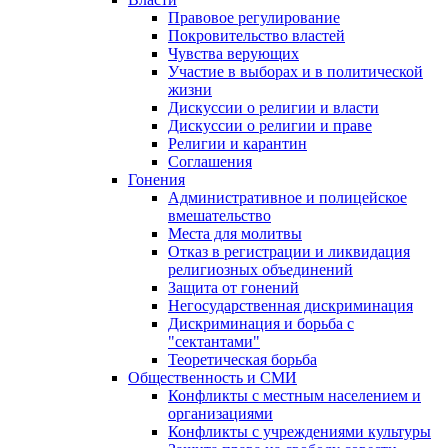
Правовое регулирование
Покровительство властей
Чувства верующих
Участие в выборах и в политической
жизни
Дискуссии о религии и власти
Дискуссии о религии и праве
Религии и карантин
Соглашения
Гонения
Административное и полицейское
вмешательство
Места для молитвы
Отказ в регистрации и ликвидация
религиозных объединений
Защита от гонений
Негосударственная дискриминация
Дискриминация и борьба с
"сектантами"
Теоретическая борьба
Общественность и СМИ
Конфликты с местным населением и
организациями
Конфликты с учреждениями культуры