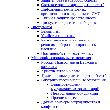
Защита права на свободу совести
Светские организации против "сект"
Диффамация религиозных
организаций и конфликты со СМИ
Акции в защиту нравственности
Дискуссии о религии и обществе
Экстремизм
Вандализм
Убийства и насилие
Разжигание национальной и
религиозной розни и призывы к
насилию
Противодействие экстремизму
Межконфессиональные отношения
Русская Православная Церковь и
католики
Христианство и ислам
Традиционные религии против "сект"
Внутриконфессиональные отношения
Взаимоотношения
мусульманских организаций
Православные юрисдикции
Прочие конфессии
Другие примеры сотрудничества и
конфликтов