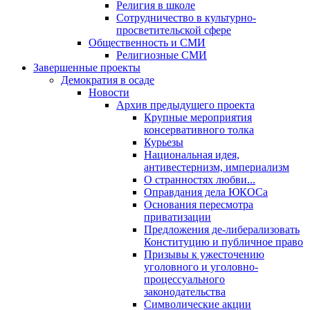
Религия в школе
Сотрудничество в культурно-
просветительской сфере
Общественность и СМИ
Религиозные СМИ
Завершенные проекты
Демократия в осаде
Новости
Архив предыдущего проекта
Крупные мероприятия
консервативного толка
Курьезы
Национальная идея,
антивестернизм, империализм
О странностях любви...
Оправдания дела ЮКОСа
Основания пересмотра
приватизации
Предложения де-либерализовать
Конституцию и публичное право
Призывы к ужесточению
уголовного и уголовно-
процессуального
законодательства
Символические акции