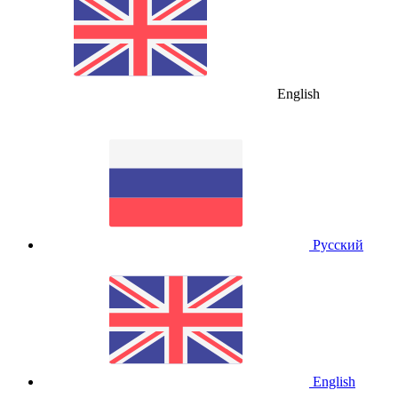
English
Русский
English