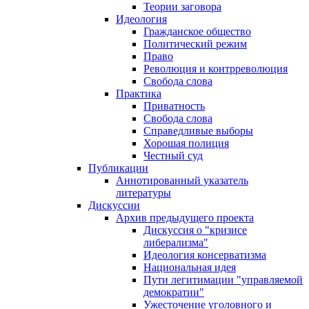
Теории заговора
Идеология
Гражданское общество
Политический режим
Право
Революция и контрреволюция
Свобода слова
Практика
Приватность
Свобода слова
Справедливые выборы
Хорошая полиция
Честный суд
Публикации
Аннотированный указатель
литературы
Дискуссии
Архив предыдущего проекта
Дискуссия о "кризисе
либерализма"
Идеология консерватизма
Национальная идея
Пути легитимации "управляемой
демократии"
Ужесточение уголовного и