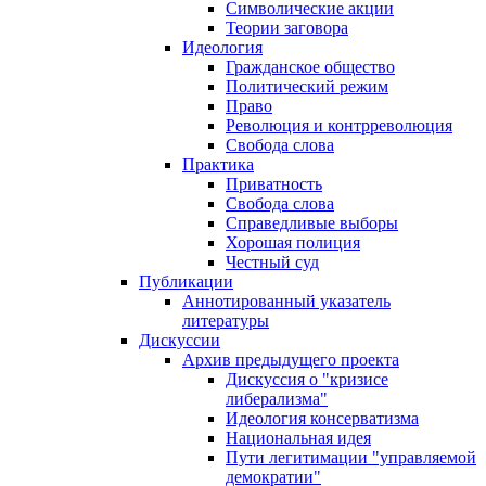
Символические акции
Теории заговора
Идеология
Гражданское общество
Политический режим
Право
Революция и контрреволюция
Свобода слова
Практика
Приватность
Свобода слова
Справедливые выборы
Хорошая полиция
Честный суд
Публикации
Аннотированный указатель
литературы
Дискуссии
Архив предыдущего проекта
Дискуссия о "кризисе
либерализма"
Идеология консерватизма
Национальная идея
Пути легитимации "управляемой
демократии"