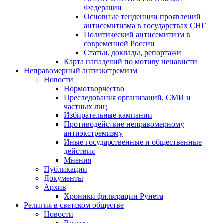
Федерации
Основные тенденции проявлений
антисемитизма в государствах СНГ
Политический антисемитизм в
современной России
Статьи, доклады, репортажи
Карта нападений по мотиву ненависти
Неправомерный антиэкстремизм
Новости
Нормотворчество
Преследования организаций, СМИ и
частных лиц
Избирательные кампании
Противодействие неправомерному
антиэкстремизму
Иные государственные и общественные
действия
Мнения
Публикации
Документы
Архив
Хроники фильтрации Рунета
Религия в светском обществе
Новости
Власти