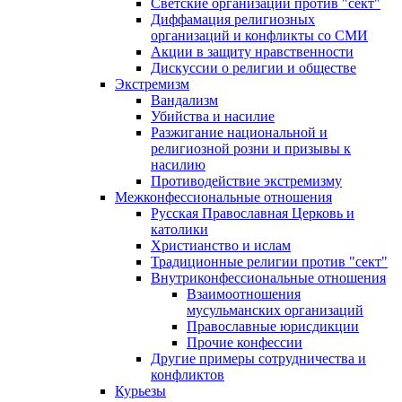
Светские организации против "сект"
Диффамация религиозных
организаций и конфликты со СМИ
Акции в защиту нравственности
Дискуссии о религии и обществе
Экстремизм
Вандализм
Убийства и насилие
Разжигание национальной и
религиозной розни и призывы к
насилию
Противодействие экстремизму
Межконфессиональные отношения
Русская Православная Церковь и
католики
Христианство и ислам
Традиционные религии против "сект"
Внутриконфессиональные отношения
Взаимоотношения
мусульманских организаций
Православные юрисдикции
Прочие конфессии
Другие примеры сотрудничества и
конфликтов
Курьезы