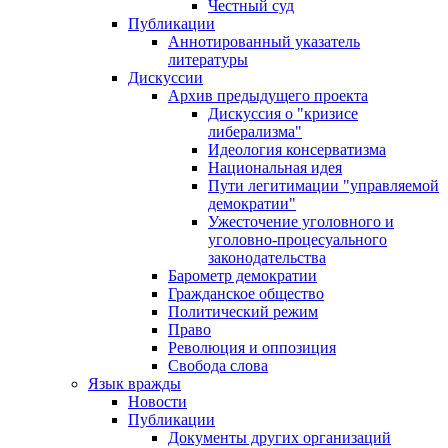
Честный суд
Публикации
Аннотированный указатель
литературы
Дискуссии
Архив предыдущего проекта
Дискуссия о "кризисе
либерализма"
Идеология консерватизма
Национальная идея
Пути легитимации "управляемой
демократии"
Ужесточение уголовного и
уголовно-процесуального
законодательства
Барометр демократии
Гражданское общество
Политический режим
Право
Революция и оппозиция
Свобода слова
Язык вражды
Новости
Публикации
Документы других организаций