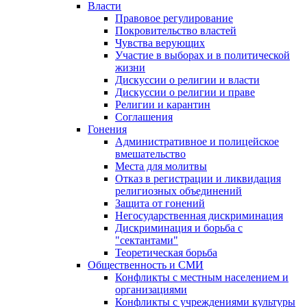
Власти
Правовое регулирование
Покровительство властей
Чувства верующих
Участие в выборах и в политической
жизни
Дискуссии о религии и власти
Дискуссии о религии и праве
Религии и карантин
Соглашения
Гонения
Административное и полицейское
вмешательство
Места для молитвы
Отказ в регистрации и ликвидация
религиозных объединений
Защита от гонений
Негосударственная дискриминация
Дискриминация и борьба с
"сектантами"
Теоретическая борьба
Общественность и СМИ
Конфликты с местным населением и
организациями
Конфликты с учреждениями культуры