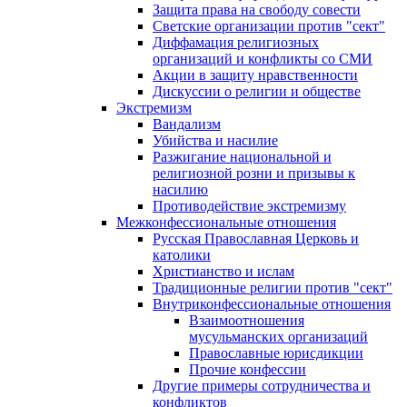
Защита права на свободу совести
Светские организации против "сект"
Диффамация религиозных
организаций и конфликты со СМИ
Акции в защиту нравственности
Дискуссии о религии и обществе
Экстремизм
Вандализм
Убийства и насилие
Разжигание национальной и
религиозной розни и призывы к
насилию
Противодействие экстремизму
Межконфессиональные отношения
Русская Православная Церковь и
католики
Христианство и ислам
Традиционные религии против "сект"
Внутриконфессиональные отношения
Взаимоотношения
мусульманских организаций
Православные юрисдикции
Прочие конфессии
Другие примеры сотрудничества и
конфликтов