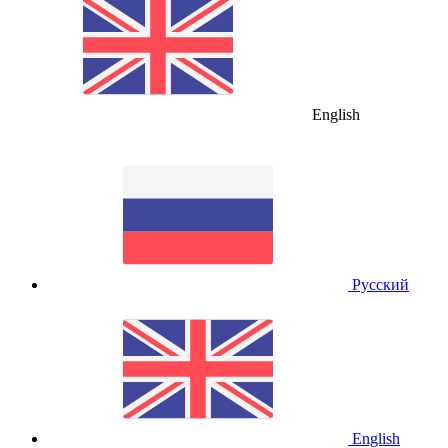
English
Русский
English