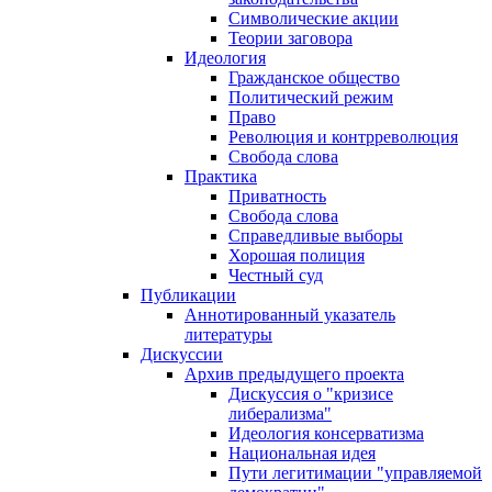
Символические акции
Теории заговора
Идеология
Гражданское общество
Политический режим
Право
Революция и контрреволюция
Свобода слова
Практика
Приватность
Свобода слова
Справедливые выборы
Хорошая полиция
Честный суд
Публикации
Аннотированный указатель
литературы
Дискуссии
Архив предыдущего проекта
Дискуссия о "кризисе
либерализма"
Идеология консерватизма
Национальная идея
Пути легитимации "управляемой