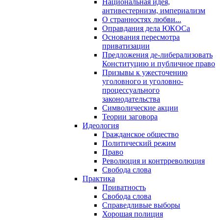
Национальная идея,
антивестернизм, империализм
О странностях любви...
Оправдания дела ЮКОСа
Основания пересмотра
приватизации
Предложения де-либерализовать
Конституцию и публичное право
Призывы к ужесточению
уголовного и уголовно-
процессуального
законодательства
Символические акции
Теории заговора
Идеология
Гражданское общество
Политический режим
Право
Революция и контрреволюция
Свобода слова
Практика
Приватность
Свобода слова
Справедливые выборы
Хорошая полиция