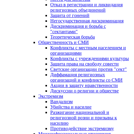
Отказ в регистрации и ликвидация
религиозных объединений
Защита от гонений
Негосударственная дискриминация
Дискриминация и борьба с
"сектантами"
Теоретическая борьба
Общественность и СМИ
Конфликты с местным населением и
организациями
Конфликты с учреждениями культуры
Защита права на свободу совести
Светские организации против "сект"
Диффамация религиозных
организаций и конфликты со СМИ
Акции в защиту нравственности
Дискуссии о религии и обществе
Экстремизм
Вандализм
Убийства и насилие
Разжигание национальной и
религиозной розни и призывы к
насилию
Противодействие экстремизму
Межконфессиональные отношения