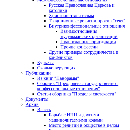
Русская Православная Церковь и
католики
Христианство и ислам
Традиционные религии против "сект"
Внутриконфессиональные отношения
Взаимоотношения
мусульманских организаций
Православные юрисдикции
Прочие конфессии
Другие примеры сотрудничества и
конфликтов
Курьезы
Сколько верующих
Публикации
Из книг "Панорамы"
Сборник "Преодолевая государственно -
конфессиональные отношения"
Статьи сборника "Пределы светскости"
Документы
Архив
Власть
Борьба с ИНН и другими
машиночитаемыми кодами
Место религии в обществе в целом