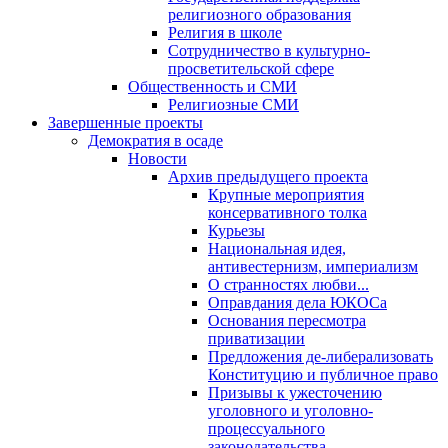
религиозного образования
Религия в школе
Сотрудничество в культурно-
просветительской сфере
Общественность и СМИ
Религиозные СМИ
Завершенные проекты
Демократия в осаде
Новости
Архив предыдущего проекта
Крупные мероприятия
консервативного толка
Курьезы
Национальная идея,
антивестернизм, империализм
О странностях любви...
Оправдания дела ЮКОСа
Основания пересмотра
приватизации
Предложения де-либерализовать
Конституцию и публичное право
Призывы к ужесточению
уголовного и уголовно-
процессуального
законодательства