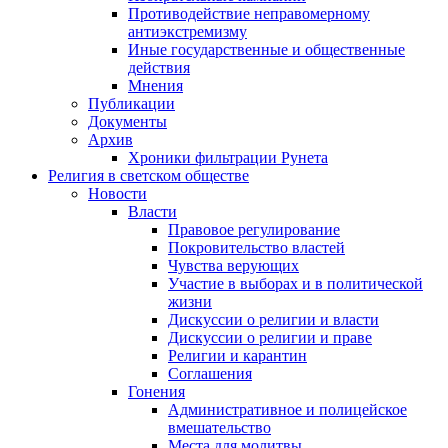
Противодействие неправомерному
антиэкстремизму
Иные государственные и общественные
действия
Мнения
Публикации
Документы
Архив
Хроники фильтрации Рунета
Религия в светском обществе
Новости
Власти
Правовое регулирование
Покровительство властей
Чувства верующих
Участие в выборах и в политической
жизни
Дискуссии о религии и власти
Дискуссии о религии и праве
Религии и карантин
Соглашения
Гонения
Административное и полицейское
вмешательство
Места для молитвы