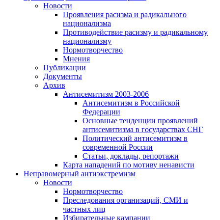
Новости
Проявления расизма и радикального
национализма
Противодействие расизму и радикальному
национализму
Нормотворчество
Мнения
Публикации
Документы
Архив
Антисемитизм 2003-2006
Антисемитизм в Российской
Федерации
Основные тенденции проявлений
антисемитизма в государствах СНГ
Политический антисемитизм в
современной России
Статьи, доклады, репортажи
Карта нападений по мотиву ненависти
Неправомерный антиэкстремизм
Новости
Нормотворчество
Преследования организаций, СМИ и
частных лиц
Избирательные кампании