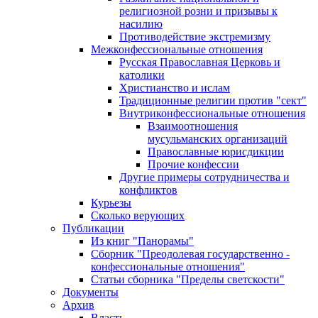
религиозной розни и призывы к
насилию
Противодействие экстремизму
Межконфессиональные отношения
Русская Православная Церковь и
католики
Христианство и ислам
Традиционные религии против "сект"
Внутриконфессиональные отношения
Взаимоотношения
мусульманских организаций
Православные юрисдикции
Прочие конфессии
Другие примеры сотрудничества и
конфликтов
Курьезы
Сколько верующих
Публикации
Из книг "Панорамы"
Сборник "Преодолевая государственно -
конфессиональные отношения"
Статьи сборника "Пределы светскости"
Документы
Архив
Власть