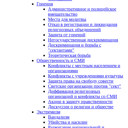
Гонения
Административное и полицейское
вмешательство
Места для молитвы
Отказ в регистрации и ликвидация
религиозных объединений
Защита от гонений
Негосударственная дискриминация
Дискриминация и борьба с
"сектантами"
Теоретическая борьба
Общественность и СМИ
Конфликты с местным населением и
организациями
Конфликты с учреждениями культуры
Защита права на свободу совести
Светские организации против "сект"
Диффамация религиозных
организаций и конфликты со СМИ
Акции в защиту нравственности
Дискуссии о религии и обществе
Экстремизм
Вандализм
Убийства и насилие
Разжигание национальной и