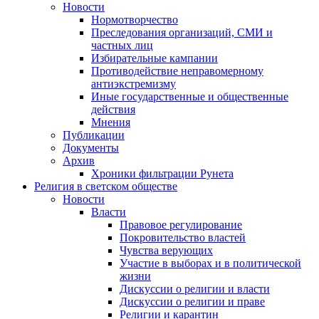
Новости
Нормотворчество
Преследования организаций, СМИ и
частных лиц
Избирательные кампании
Противодействие неправомерному
антиэкстремизму
Иные государственные и общественные
действия
Мнения
Публикации
Документы
Архив
Хроники фильтрации Рунета
Религия в светском обществе
Новости
Власти
Правовое регулирование
Покровительство властей
Чувства верующих
Участие в выборах и в политической
жизни
Дискуссии о религии и власти
Дискуссии о религии и праве
Религии и карантин