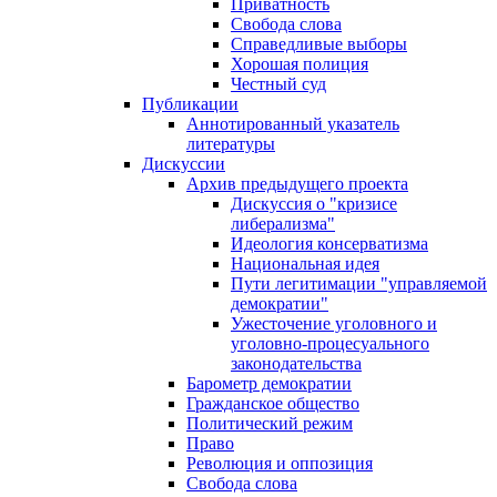
Приватность
Свобода слова
Справедливые выборы
Хорошая полиция
Честный суд
Публикации
Аннотированный указатель
литературы
Дискуссии
Архив предыдущего проекта
Дискуссия о "кризисе
либерализма"
Идеология консерватизма
Национальная идея
Пути легитимации "управляемой
демократии"
Ужесточение уголовного и
уголовно-процесуального
законодательства
Барометр демократии
Гражданское общество
Политический режим
Право
Революция и оппозиция
Свобода слова