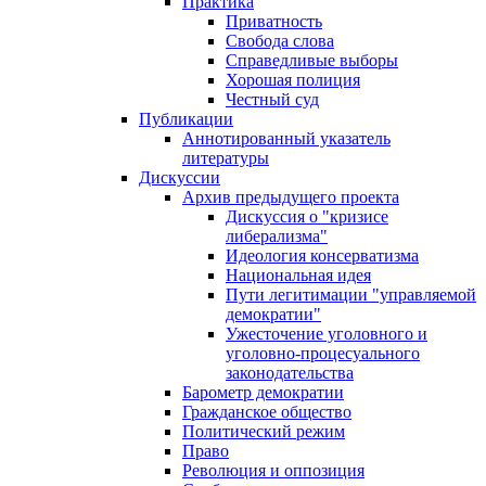
Практика
Приватность
Свобода слова
Справедливые выборы
Хорошая полиция
Честный суд
Публикации
Аннотированный указатель
литературы
Дискуссии
Архив предыдущего проекта
Дискуссия о "кризисе
либерализма"
Идеология консерватизма
Национальная идея
Пути легитимации "управляемой
демократии"
Ужесточение уголовного и
уголовно-процесуального
законодательства
Барометр демократии
Гражданское общество
Политический режим
Право
Революция и оппозиция