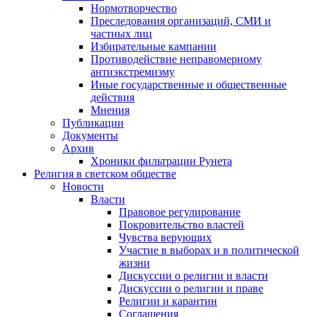
Нормотворчество
Преследования организаций, СМИ и
частных лиц
Избирательные кампании
Противодействие неправомерному
антиэкстремизму
Иные государственные и общественные
действия
Мнения
Публикации
Документы
Архив
Хроники фильтрации Рунета
Религия в светском обществе
Новости
Власти
Правовое регулирование
Покровительство властей
Чувства верующих
Участие в выборах и в политической
жизни
Дискуссии о религии и власти
Дискуссии о религии и праве
Религии и карантин
Соглашения