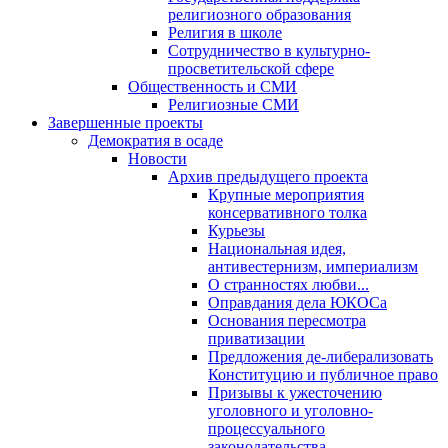
религиозного образования
Религия в школе
Сотрудничество в культурно-
просветительской сфере
Общественность и СМИ
Религиозные СМИ
Завершенные проекты
Демократия в осаде
Новости
Архив предыдущего проекта
Крупные мероприятия
консервативного толка
Курьезы
Национальная идея,
антивестернизм, империализм
О странностях любви...
Оправдания дела ЮКОСа
Основания пересмотра
приватизации
Предложения де-либерализовать
Конституцию и публичное право
Призывы к ужесточению
уголовного и уголовно-
процессуального
законодательства