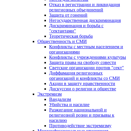
Отказ в регистрации и ликвидация
религиозных объединений
Защита от гонений
Негосударственная дискриминация
Дискриминация и борьба с
"сектантами"
Теоретическая борьба
Общественность и СМИ
Конфликты с местным населением и
организациями
Конфликты с учреждениями культуры
Защита права на свободу совести
Светские организации против "сект"
Диффамация религиозных
организаций и конфликты со СМИ
Акции в защиту нравственности
Дискуссии о религии и обществе
Экстремизм
Вандализм
Убийства и насилие
Разжигание национальной и
религиозной розни и призывы к
насилию
Противодействие экстремизму
Межконфессиональные отношения