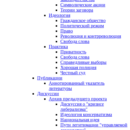
Символические акции
Теории заговора
Идеология
Гражданское общество
Политический режим
Право
Революция и контрреволюция
Свобода слова
Практика
Приватность
Свобода слова
Справедливые выборы
Хорошая полиция
Честный суд
Публикации
Аннотированный указатель
литературы
Дискуссии
Архив предыдущего проекта
Дискуссия о "кризисе
либерализма"
Идеология консерватизма
Национальная идея
Пути легитимации "управляемой