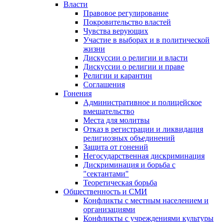
Власти
Правовое регулирование
Покровительство властей
Чувства верующих
Участие в выборах и в политической
жизни
Дискуссии о религии и власти
Дискуссии о религии и праве
Религии и карантин
Соглашения
Гонения
Административное и полицейское
вмешательство
Места для молитвы
Отказ в регистрации и ликвидация
религиозных объединений
Защита от гонений
Негосударственная дискриминация
Дискриминация и борьба с
"сектантами"
Теоретическая борьба
Общественность и СМИ
Конфликты с местным населением и
организациями
Конфликты с учреждениями культуры