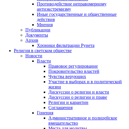
Противодействие неправомерному
антиэкстремизму
Иные государственные и общественные
действия
Мнения
Публикации
Документы
Архив
Хроники фильтрации Рунета
Религия в светском обществе
Новости
Власти
Правовое регулирование
Покровительство властей
Чувства верующих
Участие в выборах и в политической
жизни
Дискуссии о религии и власти
Дискуссии о религии и праве
Религии и карантин
Соглашения
Гонения
Административное и полицейское
вмешательство
Места для молитвы