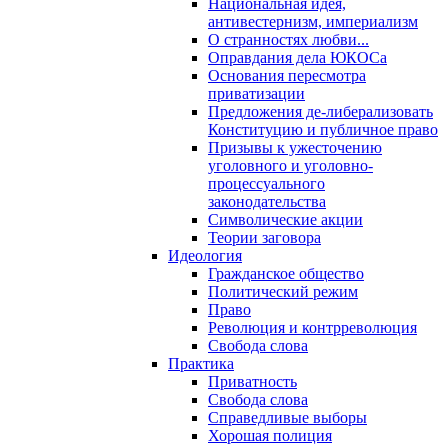
Национальная идея,
антивестернизм, империализм
О странностях любви...
Оправдания дела ЮКОСа
Основания пересмотра
приватизации
Предложения де-либерализовать
Конституцию и публичное право
Призывы к ужесточению
уголовного и уголовно-
процессуального
законодательства
Символические акции
Теории заговора
Идеология
Гражданское общество
Политический режим
Право
Революция и контрреволюция
Свобода слова
Практика
Приватность
Свобода слова
Справедливые выборы
Хорошая полиция