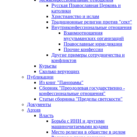
Русская Православная Церковь и
католики
Христианство и ислам
Традиционные религии против "сект"
Внутриконфессиональные отношения
Взаимоотношения
мусульманских организаций
Православные юрисдикции
Прочие конфессии
Другие примеры сотрудничества и
конфликтов
Курьезы
Сколько верующих
Публикации
Из книг "Панорамы"
Сборник "Преодолевая государственно -
конфессиональные отношения"
Статьи сборника "Пределы светскости"
Документы
Архив
Власть
Борьба с ИНН и другими
машиночитаемыми кодами
Место религии в обществе в целом