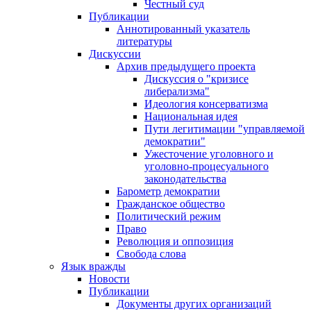
Честный суд
Публикации
Аннотированный указатель
литературы
Дискуссии
Архив предыдущего проекта
Дискуссия о "кризисе
либерализма"
Идеология консерватизма
Национальная идея
Пути легитимации "управляемой
демократии"
Ужесточение уголовного и
уголовно-процесуального
законодательства
Барометр демократии
Гражданское общество
Политический режим
Право
Революция и оппозиция
Свобода слова
Язык вражды
Новости
Публикации
Документы других организаций