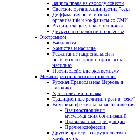
Защита права на свободу совести
Светские организации против "сект"
Диффамация религиозных
организаций и конфликты со СМИ
Акции в защиту нравственности
Дискуссии о религии и обществе
Экстремизм
Вандализм
Убийства и насилие
Разжигание национальной и
религиозной розни и призывы к
насилию
Противодействие экстремизму
Межконфессиональные отношения
Русская Православная Церковь и
католики
Христианство и ислам
Традиционные религии против "сект"
Внутриконфессиональные отношения
Взаимоотношения
мусульманских организаций
Православные юрисдикции
Прочие конфессии
Другие примеры сотрудничества и
конфликтов