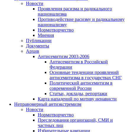
Новости
Проявления расизма и радикального
национализма
Противодействие расизму и радикальному
национализму
Нормотворчество
Мнения
Публикации
Документы
Архив
Антисемитизм 2003-2006
Антисемитизм в Российской
Федерации
Основные тенденции проявлений
антисемитизма в государствах СНГ
Политический антисемитизм в
современной России
Статьи, доклады, репортажи
Карта нападений по мотиву ненависти
Неправомерный антиэкстремизм
Новости
Нормотворчество
Преследования организаций, СМИ и
частных лиц
Избирательные кампании