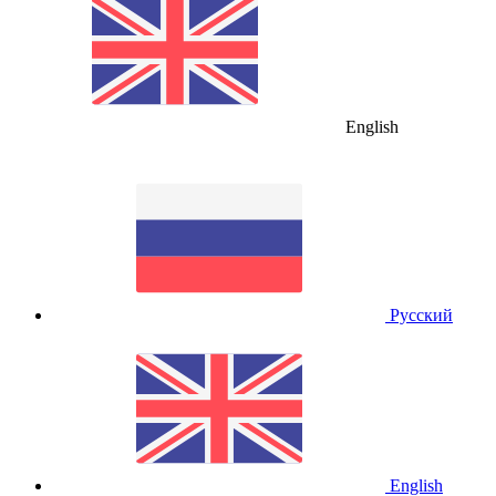
English
Русский
English