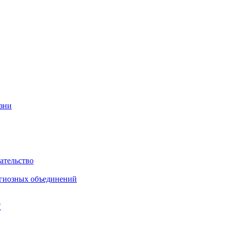
изни
ательство
игиозных объединений
"