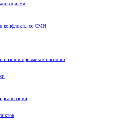
ганизациями
 и конфликты со СМИ
й розни и призывы к насилию
ки
организаций
ликтов