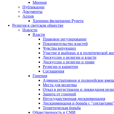
Мнения
Публикации
Документы
Архив
Хроники фильтрации Рунета
Религия в светском обществе
Новости
Власти
Правовое регулирование
Покровительство властей
Чувства верующих
Участие в выборах и в политической ж
Дискуссии о религии и власти
Дискуссии о религии и праве
Религии и карантин
Соглашения
Гонения
Административное и полицейское вмеш
Места для молитвы
Отказ в регистрации и ликвидация рел
Защита от гонений
Негосударственная дискриминация
Дискриминация и борьба с "сектантами
Теоретическая борьба
Общественность и СМИ