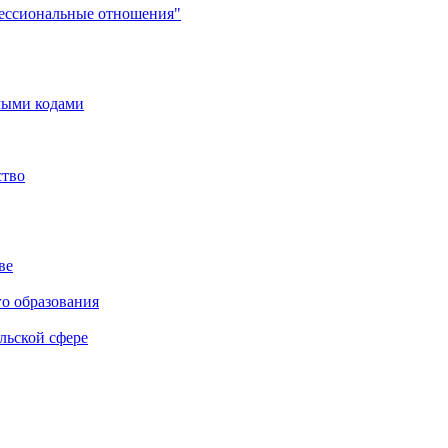
фессиональные отношения"
мыми кодами
ство
ве
го образования
льской сфере