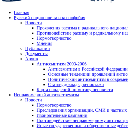
Главная
Русский национализм и ксенофобия
Новости
Проявления расизма и радикального национа
Противодействие расизму и радикальному на
Нормотворчество
Мнения
Публикации
Документы
Архив
Антисемитизм 2003-2006
Антисемитизм в Российской Федерации
Основные тенденции проявлений антис
Политический антисемитизм в совреме
Статьи, доклады, репортажи
Карта нападений по мотиву ненависти
Неправомерный антиэкстремизм
Новости
Нормотворчество
Преследования организаций, СМИ и частных
Избирательные кампании
Противодействие неправомерному антиэкстр
Иные государственные и общественные дейст