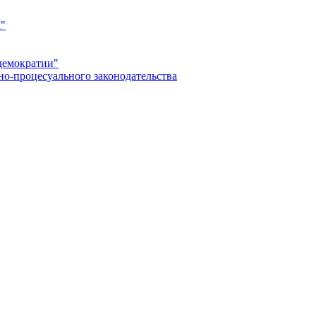
а"
демократии"
но-процесуального законодательства