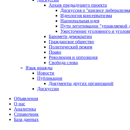
Архив предыдущего проекта
Дискуссия о "кризисе либерализм
Идеология консерватизма
Национальная идея
Пути легитимации "управляемой 
Ужесточение уголовного и уголов
Барометр демократии
Гражданское общество
Политический режим
Право
Революция и оппозиция
Свобода слова
Язык вражды
Новости
Публикации
Документы других организаций
Дискуссии
Объявления
О нас
Аналитика
Справочник
База данных