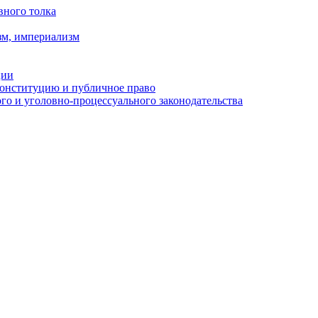
вного толка
зм, империализм
ции
Конституцию и публичное право
о и уголовно-процессуального законодательства