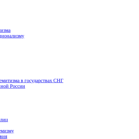
лизма
ционализму
емитизма в государствах СНГ
нной России
 лиц
емизму
вия