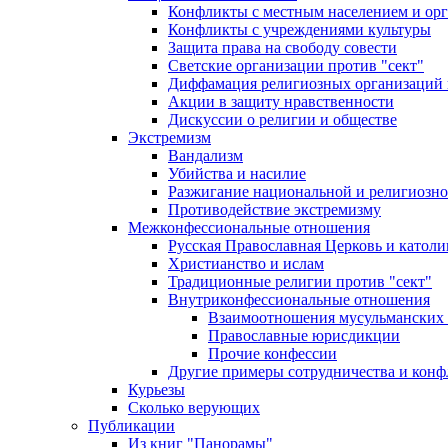
Конфликты с местным населением и ор
Конфликты с учреждениями культуры
Защита права на свободу совести
Светские организации против "сект"
Диффамация религиозных организаций
Акции в защиту нравственности
Дискуссии о религии и обществе
Экстремизм
Вандализм
Убийства и насилие
Разжигание национальной и религиозно
Противодействие экстремизму
Межконфессиональные отношения
Русская Православная Церковь и католи
Христианство и ислам
Традиционные религии против "сект"
Внутриконфессиональные отношения
Взаимоотношения мусульманских 
Православные юрисдикции
Прочие конфессии
Другие примеры сотрудничества и конф
Курьезы
Сколько верующих
Публикации
Из книг "Панорамы"