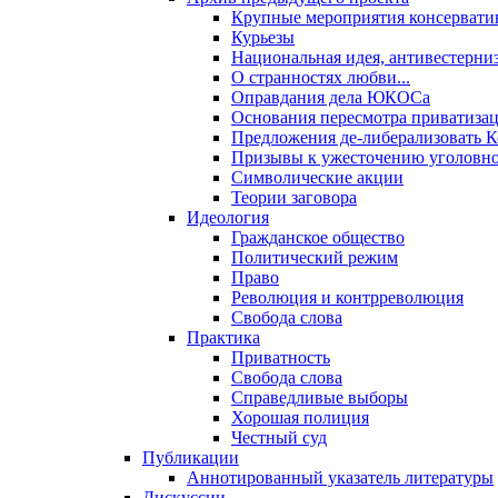
Крупные мероприятия консервати
Курьезы
Национальная идея, антивестерни
О странностях любви...
Оправдания дела ЮКОСа
Основания пересмотра приватиза
Предложения де-либерализовать 
Призывы к ужесточению уголовног
Символические акции
Теории заговора
Идеология
Гражданское общество
Политический режим
Право
Революция и контрреволюция
Свобода слова
Практика
Приватность
Свобода слова
Справедливые выборы
Хорошая полиция
Честный суд
Публикации
Аннотированный указатель литературы
Дискуссии