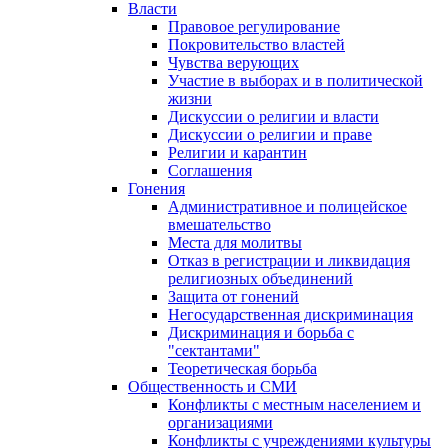
Власти
Правовое регулирование
Покровительство властей
Чувства верующих
Участие в выборах и в политической
жизни
Дискуссии о религии и власти
Дискуссии о религии и праве
Религии и карантин
Соглашения
Гонения
Административное и полицейское
вмешательство
Места для молитвы
Отказ в регистрации и ликвидация
религиозных объединений
Защита от гонений
Негосударственная дискриминация
Дискриминация и борьба с
"сектантами"
Теоретическая борьба
Общественность и СМИ
Конфликты с местным населением и
организациями
Конфликты с учреждениями культуры