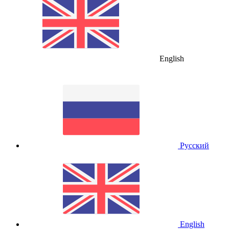
English
Русский
English