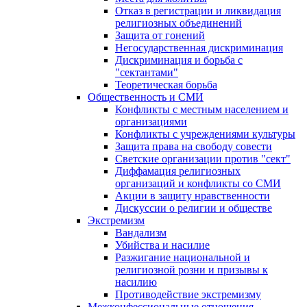
Отказ в регистрации и ликвидация
религиозных объединений
Защита от гонений
Негосударственная дискриминация
Дискриминация и борьба с
"сектантами"
Теоретическая борьба
Общественность и СМИ
Конфликты с местным населением и
организациями
Конфликты с учреждениями культуры
Защита права на свободу совести
Светские организации против "сект"
Диффамация религиозных
организаций и конфликты со СМИ
Акции в защиту нравственности
Дискуссии о религии и обществе
Экстремизм
Вандализм
Убийства и насилие
Разжигание национальной и
религиозной розни и призывы к
насилию
Противодействие экстремизму
Межконфессиональные отношения