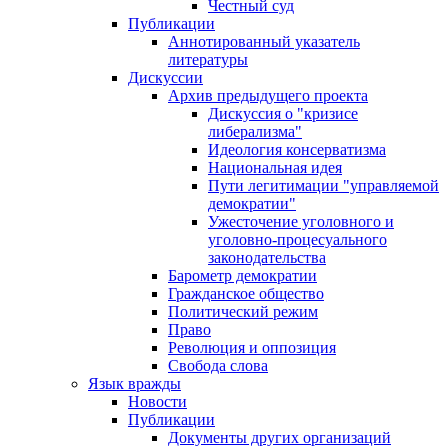
Честный суд
Публикации
Аннотированный указатель
литературы
Дискуссии
Архив предыдущего проекта
Дискуссия о "кризисе
либерализма"
Идеология консерватизма
Национальная идея
Пути легитимации "управляемой
демократии"
Ужесточение уголовного и
уголовно-процесуального
законодательства
Барометр демократии
Гражданское общество
Политический режим
Право
Революция и оппозиция
Свобода слова
Язык вражды
Новости
Публикации
Документы других организаций