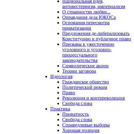
Национальная идея,
антивестернизм, империализм
О странностях любви...
Оправдания дела ЮКОСа
Основания пересмотра
приватизации
Предложения де-либерализовать
Конституцию и публичное право
Призывы к ужесточению
уголовного и уголовно-
процессуального
законодательства
Символические акции
Теории заговора
Идеология
Гражданское общество
Политический режим
Право
Революция и контрреволюция
Свобода слова
Практика
Приватность
Свобода слова
Справедливые выборы
Хорошая полиция