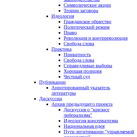
Символические акции
Теории заговора
Идеология
Гражданское общество
Политический режим
Право
Революция и контрреволюция
Свобода слова
Практика
Приватность
Свобода слова
Справедливые выборы
Хорошая полиция
Честный суд
Публикации
Аннотированный указатель
литературы
Дискуссии
Архив предыдущего проекта
Дискуссия о "кризисе
либерализма"
Идеология консерватизма
Национальная идея
Пути легитимации "управляемой