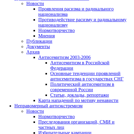
Новости
Проявления расизма и радикального
национализма
Противодействие расизму и радикальному
национализму
Нормотворчество
Мнения
Публикации
Документы
Архив
Антисемитизм 2003-2006
Антисемитизм в Российской
Федерации
Основные тенденции проявлений
антисемитизма в государствах СНГ
Политический антисемитизм в
современной России
Статьи, доклады, репортажи
Карта нападений по мотиву ненависти
Неправомерный антиэкстремизм
Новости
Нормотворчество
Преследования организаций, СМИ и
частных лиц
Избирательные кампании