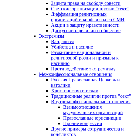
Защита права на свободу совести
Светские организации против "сект"
Диффамация религиозных
организаций и конфликты со СМИ
Акции в защиту нравственности
Дискуссии о религии и обществе
Экстремизм
Вандализм
Убийства и насилие
Разжигание национальной и
религиозной розни и призывы к
насилию
Противодействие экстремизму
Межконфессиональные отношения
Русская Православная Церковь и
католики
Христианство и ислам
Традиционные религии против "сект"
Внутриконфессиональные отношения
Взаимоотношения
мусульманских организаций
Православные юрисдикции
Прочие конфессии
Другие примеры сотрудничества и
конфликтов