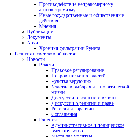
Противодействие неправомерному
антиэкстремизму
Иные государственные и общественные
действия
Мнения
Публикации
Документы
Архив
Хроники фильтрации Рунета
Религия в светском обществе
Новости
Власти
Правовое регулирование
Покровительство властей
Чувства верующих
Участие в выборах и в политической
жизни
Дискуссии о религии и власти
Дискуссии о религии и праве
Религии и карантин
Соглашения
Гонения
Административное и полицейское
вмешательство
Места для молитвы