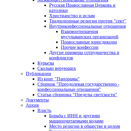
Русская Православная Церковь и
католики
Христианство и ислам
Традиционные религии против "сект"
Внутриконфессиональные отношения
Взаимоотношения
мусульманских организаций
Православные юрисдикции
Прочие конфессии
Другие примеры сотрудничества и
конфликтов
Курьезы
Сколько верующих
Публикации
Из книг "Панорамы"
Сборник "Преодолевая государственно -
конфессиональные отношения"
Статьи сборника "Пределы светскости"
Документы
Архив
Власть
Борьба с ИНН и другими
машиночитаемыми кодами
Место религии в обществе в целом