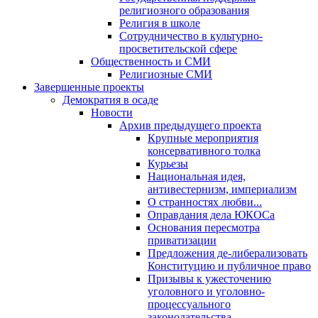
религиозного образования
Религия в школе
Сотрудничество в культурно-
просветительской сфере
Общественность и СМИ
Религиозные СМИ
Завершенные проекты
Демократия в осаде
Новости
Архив предыдущего проекта
Крупные мероприятия
консервативного толка
Курьезы
Национальная идея,
антивестернизм, империализм
О странностях любви...
Оправдания дела ЮКОСа
Основания пересмотра
приватизации
Предложения де-либерализовать
Конституцию и публичное право
Призывы к ужесточению
уголовного и уголовно-
процессуального
законодательства