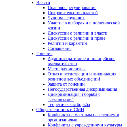
Власти
Правовое регулирование
Покровительство властей
Чувства верующих
Участие в выборах и в политической
жизни
Дискуссии о религии и власти
Дискуссии о религии и праве
Религии и карантин
Соглашения
Гонения
Административное и полицейское
вмешательство
Места для молитвы
Отказ в регистрации и ликвидация
религиозных объединений
Защита от гонений
Негосударственная дискриминация
Дискриминация и борьба с
"сектантами"
Теоретическая борьба
Общественность и СМИ
Конфликты с местным населением и
организациями
Конфликты с учреждениями культуры