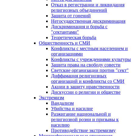
Отказ в регистрации и ликвидация
религиозных объединений
Защита от гонений
Негосударственная дискриминация
Дискриминация и борьба с
"сектантами"
Теоретическая борьба
Общественность и СМИ
Конфликты с местным населением и
организациями
Конфликты с учреждениями культуры
Защита права на свободу совести
Светские организации против "сект"
Диффамация религиозных
организаций и конфликты со СМИ
Акции в защиту нравственности
Дискуссии о религии и обществе
Экстремизм
Вандализм
Убийства и насилие
Разжигание национальной и
религиозной розни и призывы к
насилию
Противодействие экстремизму
Межконфессиональные отношения