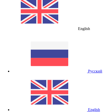
English
Русский
English