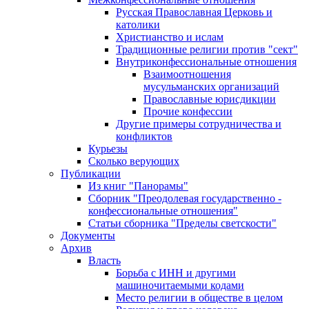
Русская Православная Церковь и
католики
Христианство и ислам
Традиционные религии против "сект"
Внутриконфессиональные отношения
Взаимоотношения
мусульманских организаций
Православные юрисдикции
Прочие конфессии
Другие примеры сотрудничества и
конфликтов
Курьезы
Сколько верующих
Публикации
Из книг "Панорамы"
Сборник "Преодолевая государственно -
конфессиональные отношения"
Статьи сборника "Пределы светскости"
Документы
Архив
Власть
Борьба с ИНН и другими
машиночитаемыми кодами
Место религии в обществе в целом