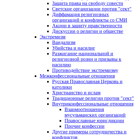
Защита права на свободу совести
Светские организации против "сект"
Диффамация религиозных
организаций и конфликты со СМИ
Акции в защиту нравственности
Дискуссии о религии и обществе
Экстремизм
Вандализм
Убийства и насилие
Разжигание национальной и
религиозной розни и призывы к
насилию
Противодействие экстремизму
Межконфессиональные отношения
Русская Православная Церковь и
католики
Христианство и ислам
Традиционные религии против "сект"
Внутриконфессиональные отношения
Взаимоотношения
мусульманских организаций
Православные юрисдикции
Прочие конфессии
Другие примеры сотрудничества и
конфликтов