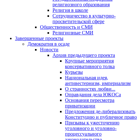
религиозного образования
Религия в школе
Сотрудничество в культурно-
просветительской сфере
Общественность и СМИ
Религиозные СМИ
Завершенные проекты
Демократия в осаде
Новости
Архив предыдущего проекта
Крупные мероприятия
консервативного толка
Курьезы
Национальная идея,
антивестернизм, империализм
О странностях любви...
Оправдания дела ЮКОСа
Основания пересмотра
приватизации
Предложения де-либерализовать
Конституцию и публичное право
Призывы к ужесточению
уголовного и уголовно-
процессуального
законодательства