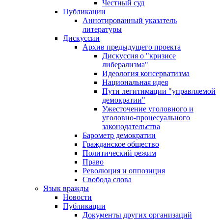
Честный суд
Публикации
Аннотированный указатель
литературы
Дискуссии
Архив предыдущего проекта
Дискуссия о "кризисе
либерализма"
Идеология консерватизма
Национальная идея
Пути легитимации "управляемой
демократии"
Ужесточение уголовного и
уголовно-процесуального
законодательства
Барометр демократии
Гражданское общество
Политический режим
Право
Революция и оппозиция
Свобода слова
Язык вражды
Новости
Публикации
Документы других организаций