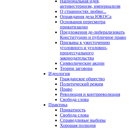
Национальная идея,
антивестернизм, империализм
О странностях любви...
Оправдания дела ЮКОСа
Основания пересмотра
приватизации
Предложения де-либерализовать
Конституцию и публичное право
Призывы к ужесточению
уголовного и уголовно-
процессуального
законодательства
Символические акции
Теории заговора
Идеология
Гражданское общество
Политический режим
Право
Революция и контрреволюция
Свобода слова
Практика
Приватность
Свобода слова
Справедливые выборы
Хорошая полиция