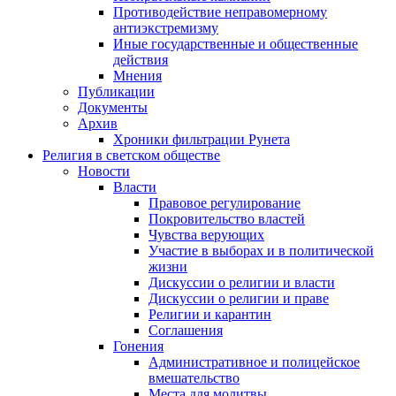
Противодействие неправомерному
антиэкстремизму
Иные государственные и общественные
действия
Мнения
Публикации
Документы
Архив
Хроники фильтрации Рунета
Религия в светском обществе
Новости
Власти
Правовое регулирование
Покровительство властей
Чувства верующих
Участие в выборах и в политической
жизни
Дискуссии о религии и власти
Дискуссии о религии и праве
Религии и карантин
Соглашения
Гонения
Административное и полицейское
вмешательство
Места для молитвы