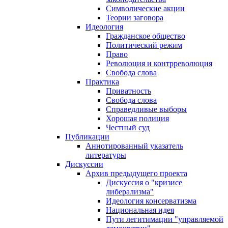
Символические акции
Теории заговора
Идеология
Гражданское общество
Политический режим
Право
Революция и контрреволюция
Свобода слова
Практика
Приватность
Свобода слова
Справедливые выборы
Хорошая полиция
Честный суд
Публикации
Аннотированный указатель
литературы
Дискуссии
Архив предыдущего проекта
Дискуссия о "кризисе
либерализма"
Идеология консерватизма
Национальная идея
Пути легитимации "управляемой