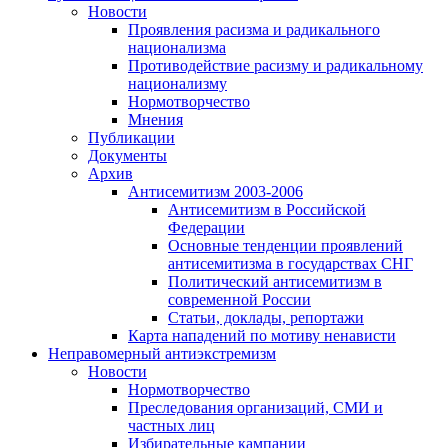
Новости
Проявления расизма и радикального
национализма
Противодействие расизму и радикальному
национализму
Нормотворчество
Мнения
Публикации
Документы
Архив
Антисемитизм 2003-2006
Антисемитизм в Российской
Федерации
Основные тенденции проявлений
антисемитизма в государствах СНГ
Политический антисемитизм в
современной России
Статьи, доклады, репортажи
Карта нападений по мотиву ненависти
Неправомерный антиэкстремизм
Новости
Нормотворчество
Преследования организаций, СМИ и
частных лиц
Избирательные кампании