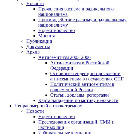
Новости
Проявления расизма и радикального
национализма
Противодействие расизму и радикальному
национализму
Нормотворчество
Мнения
Публикации
Документы
Архив
Антисемитизм 2003-2006
Антисемитизм в Российской
Федерации
Основные тенденции проявлений
антисемитизма в государствах СНГ
Политический антисемитизм в
современной России
Статьи, доклады, репортажи
Карта нападений по мотиву ненависти
Неправомерный антиэкстремизм
Новости
Нормотворчество
Преследования организаций, СМИ и
частных лиц
Избирательные кампании