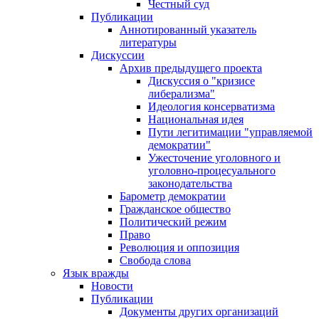
Честный суд
Публикации
Аннотированный указатель
литературы
Дискуссии
Архив предыдущего проекта
Дискуссия о "кризисе
либерализма"
Идеология консерватизма
Национальная идея
Пути легитимации "управляемой
демократии"
Ужесточение уголовного и
уголовно-процесуального
законодательства
Барометр демократии
Гражданское общество
Политический режим
Право
Революция и оппозиция
Свобода слова
Язык вражды
Новости
Публикации
Документы других организаций