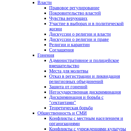
Власти
Правовое регулирование
Покровительство властей
Чувства верующих
Участие в выборах и в политической
жизни
Дискуссии о религии и власти
Дискуссии о религии и праве
Религии и карантин
Соглашения
Гонения
Административное и полицейское
вмешательство
Места для молитвы
Отказ в регистрации и ликвидация
религиозных объединений
Защита от гонений
Негосударственная дискриминация
Дискриминация и борьба с
"сектантами"
Теоретическая борьба
Общественность и СМИ
Конфликты с местным населением и
организациями
Конфликты с учреждениями культуры