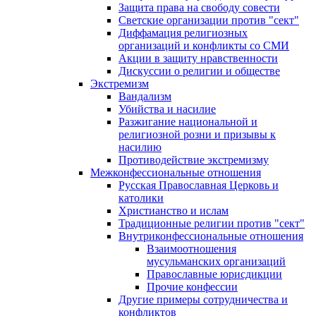
Защита права на свободу совести
Светские организации против "сект"
Диффамация религиозных
организаций и конфликты со СМИ
Акции в защиту нравственности
Дискуссии о религии и обществе
Экстремизм
Вандализм
Убийства и насилие
Разжигание национальной и
религиозной розни и призывы к
насилию
Противодействие экстремизму
Межконфессиональные отношения
Русская Православная Церковь и
католики
Христианство и ислам
Традиционные религии против "сект"
Внутриконфессиональные отношения
Взаимоотношения
мусульманских организаций
Православные юрисдикции
Прочие конфессии
Другие примеры сотрудничества и
конфликтов