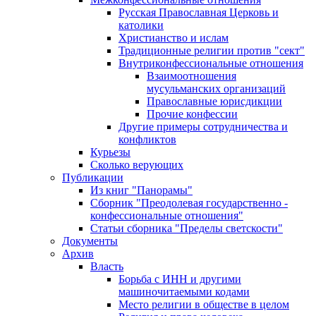
Русская Православная Церковь и
католики
Христианство и ислам
Традиционные религии против "сект"
Внутриконфессиональные отношения
Взаимоотношения
мусульманских организаций
Православные юрисдикции
Прочие конфессии
Другие примеры сотрудничества и
конфликтов
Курьезы
Сколько верующих
Публикации
Из книг "Панорамы"
Сборник "Преодолевая государственно -
конфессиональные отношения"
Статьи сборника "Пределы светскости"
Документы
Архив
Власть
Борьба с ИНН и другими
машиночитаемыми кодами
Место религии в обществе в целом