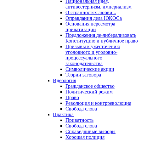
Национальная идея,
антивестернизм, империализм
О странностях любви...
Оправдания дела ЮКОСа
Основания пересмотра
приватизации
Предложения де-либерализовать
Конституцию и публичное право
Призывы к ужесточению
уголовного и уголовно-
процессуального
законодательства
Символические акции
Теории заговора
Идеология
Гражданское общество
Политический режим
Право
Революция и контрреволюция
Свобода слова
Практика
Приватность
Свобода слова
Справедливые выборы
Хорошая полиция