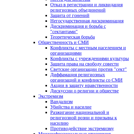
Отказ в регистрации и ликвидация
религиозных объединений
Защита от гонений
Негосударственная дискриминация
Дискриминация и борьба с
"сектантами"
Теоретическая борьба
Общественность и СМИ
Конфликты с местным населением и
организациями
Конфликты с учреждениями культуры
Защита права на свободу совести
Светские организации против "сект"
Диффамация религиозных
организаций и конфликты со СМИ
Акции в защиту нравственности
Дискуссии о религии и обществе
Экстремизм
Вандализм
Убийства и насилие
Разжигание национальной и
религиозной розни и призывы к
насилию
Противодействие экстремизму
Межконфессиональные отношения