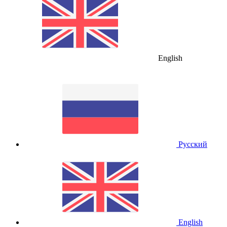
English
Русский
English