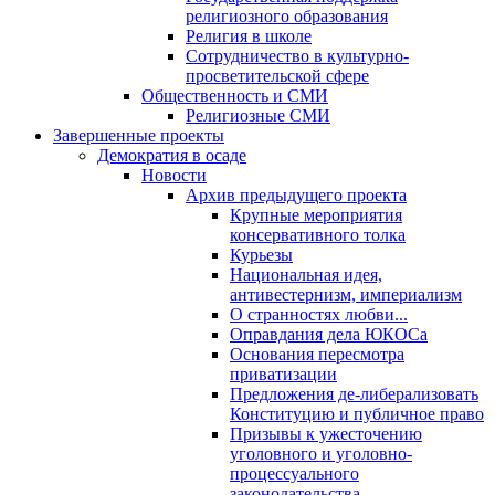
религиозного образования
Религия в школе
Сотрудничество в культурно-
просветительской сфере
Общественность и СМИ
Религиозные СМИ
Завершенные проекты
Демократия в осаде
Новости
Архив предыдущего проекта
Крупные мероприятия
консервативного толка
Курьезы
Национальная идея,
антивестернизм, империализм
О странностях любви...
Оправдания дела ЮКОСа
Основания пересмотра
приватизации
Предложения де-либерализовать
Конституцию и публичное право
Призывы к ужесточению
уголовного и уголовно-
процессуального
законодательства