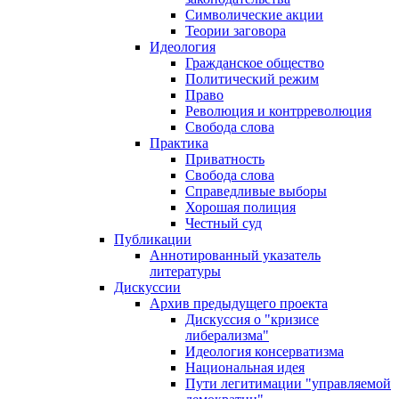
Символические акции
Теории заговора
Идеология
Гражданское общество
Политический режим
Право
Революция и контрреволюция
Свобода слова
Практика
Приватность
Свобода слова
Справедливые выборы
Хорошая полиция
Честный суд
Публикации
Аннотированный указатель
литературы
Дискуссии
Архив предыдущего проекта
Дискуссия о "кризисе
либерализма"
Идеология консерватизма
Национальная идея
Пути легитимации "управляемой