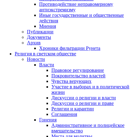
Противодействие неправомерному
антиэкстремизму
Иные государственные и общественные
действия
Мнения
Публикации
Документы
Архив
Хроники фильтрации Рунета
Религия в светском обществе
Новости
Власти
Правовое регулирование
Покровительство властей
Чувства верующих
Участие в выборах и в политической
жизни
Дискуссии о религии и власти
Дискуссии о религии и праве
Религии и карантин
Соглашения
Гонения
Административное и полицейское
вмешательство
Места для молитвы