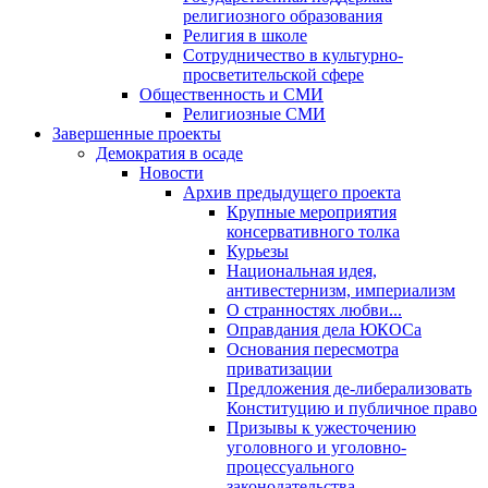
религиозного образования
Религия в школе
Сотрудничество в культурно-
просветительской сфере
Общественность и СМИ
Религиозные СМИ
Завершенные проекты
Демократия в осаде
Новости
Архив предыдущего проекта
Крупные мероприятия
консервативного толка
Курьезы
Национальная идея,
антивестернизм, империализм
О странностях любви...
Оправдания дела ЮКОСа
Основания пересмотра
приватизации
Предложения де-либерализовать
Конституцию и публичное право
Призывы к ужесточению
уголовного и уголовно-
процессуального
законодательства