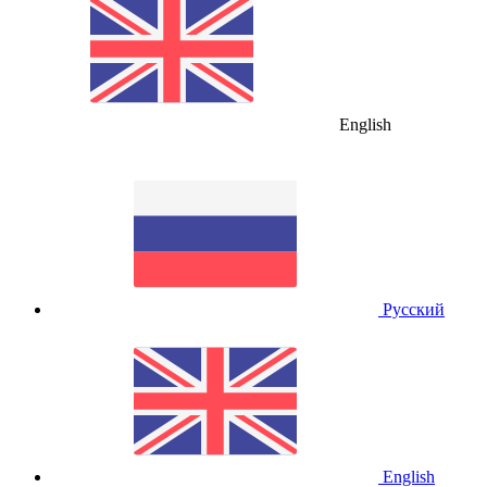
English
Русский
English