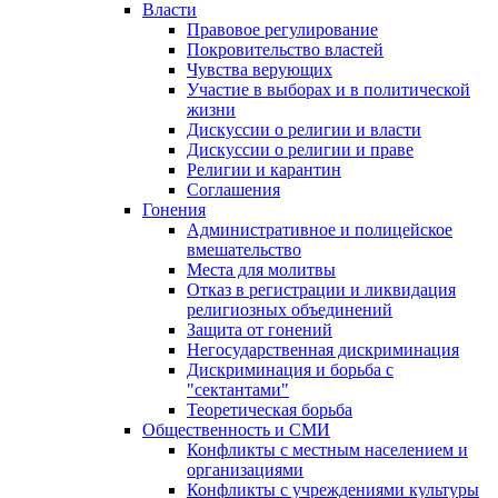
Власти
Правовое регулирование
Покровительство властей
Чувства верующих
Участие в выборах и в политической
жизни
Дискуссии о религии и власти
Дискуссии о религии и праве
Религии и карантин
Соглашения
Гонения
Административное и полицейское
вмешательство
Места для молитвы
Отказ в регистрации и ликвидация
религиозных объединений
Защита от гонений
Негосударственная дискриминация
Дискриминация и борьба с
"сектантами"
Теоретическая борьба
Общественность и СМИ
Конфликты с местным населением и
организациями
Конфликты с учреждениями культуры