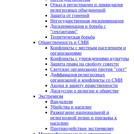
Отказ в регистрации и ликвидация
религиозных объединений
Защита от гонений
Негосударственная дискриминация
Дискриминация и борьба с
"сектантами"
Теоретическая борьба
Общественность и СМИ
Конфликты с местным населением и
организациями
Конфликты с учреждениями культуры
Защита права на свободу совести
Светские организации против "сект"
Диффамация религиозных
организаций и конфликты со СМИ
Акции в защиту нравственности
Дискуссии о религии и обществе
Экстремизм
Вандализм
Убийства и насилие
Разжигание национальной и
религиозной розни и призывы к
насилию
Противодействие экстремизму
Межконфессиональные отношения