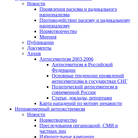
Новости
Проявления расизма и радикального
национализма
Противодействие расизму и радикальному
национализму
Нормотворчество
Мнения
Публикации
Документы
Архив
Антисемитизм 2003-2006
Антисемитизм в Российской
Федерации
Основные тенденции проявлений
антисемитизма в государствах СНГ
Политический антисемитизм в
современной России
Статьи, доклады, репортажи
Карта нападений по мотиву ненависти
Неправомерный антиэкстремизм
Новости
Нормотворчество
Преследования организаций, СМИ и
частных лиц
Избирательные кампании