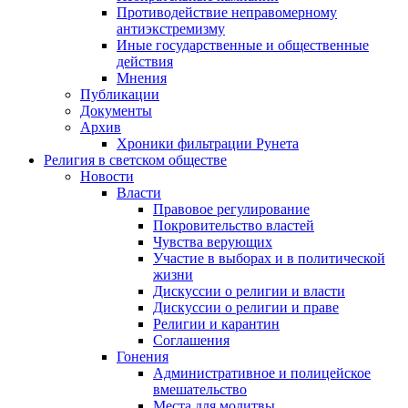
Противодействие неправомерному
антиэкстремизму
Иные государственные и общественные
действия
Мнения
Публикации
Документы
Архив
Хроники фильтрации Рунета
Религия в светском обществе
Новости
Власти
Правовое регулирование
Покровительство властей
Чувства верующих
Участие в выборах и в политической
жизни
Дискуссии о религии и власти
Дискуссии о религии и праве
Религии и карантин
Соглашения
Гонения
Административное и полицейское
вмешательство
Места для молитвы