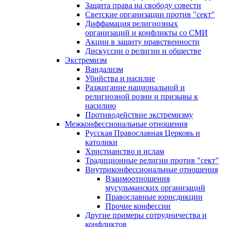
Защита права на свободу совести
Светские организации против "сект"
Диффамация религиозных
организаций и конфликты со СМИ
Акции в защиту нравственности
Дискуссии о религии и обществе
Экстремизм
Вандализм
Убийства и насилие
Разжигание национальной и
религиозной розни и призывы к
насилию
Противодействие экстремизму
Межконфессиональные отношения
Русская Православная Церковь и
католики
Христианство и ислам
Традиционные религии против "сект"
Внутриконфессиональные отношения
Взаимоотношения
мусульманских организаций
Православные юрисдикции
Прочие конфессии
Другие примеры сотрудничества и
конфликтов