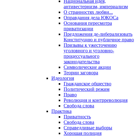
Национальная идея,
антивестернизм, империализм
О странностях любви...
Оправдания дела ЮКОСа
Основания пересмотра
приватизации
Предложения де-либерализовать
Конституцию и публичное право
Призывы к ужесточению
уголовного и уголовно-
процессуального
законодательства
Символические акции
Теории заговора
Идеология
Гражданское общество
Политический режим
Право
Революция и контрреволюция
Свобода слова
Практика
Приватность
Свобода слова
Справедливые выборы
Хорошая полиция