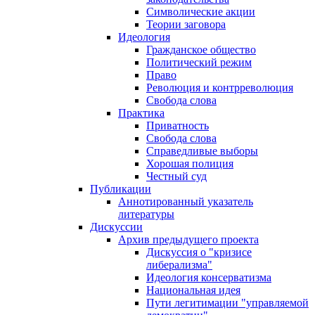
Символические акции
Теории заговора
Идеология
Гражданское общество
Политический режим
Право
Революция и контрреволюция
Свобода слова
Практика
Приватность
Свобода слова
Справедливые выборы
Хорошая полиция
Честный суд
Публикации
Аннотированный указатель
литературы
Дискуссии
Архив предыдущего проекта
Дискуссия о "кризисе
либерализма"
Идеология консерватизма
Национальная идея
Пути легитимации "управляемой