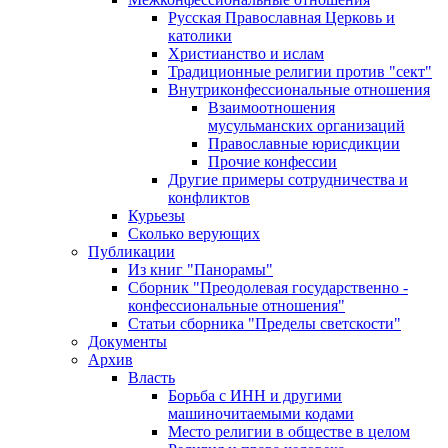
Русская Православная Церковь и
католики
Христианство и ислам
Традиционные религии против "сект"
Внутриконфессиональные отношения
Взаимоотношения
мусульманских организаций
Православные юрисдикции
Прочие конфессии
Другие примеры сотрудничества и
конфликтов
Курьезы
Сколько верующих
Публикации
Из книг "Панорамы"
Сборник "Преодолевая государственно -
конфессиональные отношения"
Статьи сборника "Пределы светскости"
Документы
Архив
Власть
Борьба с ИНН и другими
машиночитаемыми кодами
Место религии в обществе в целом