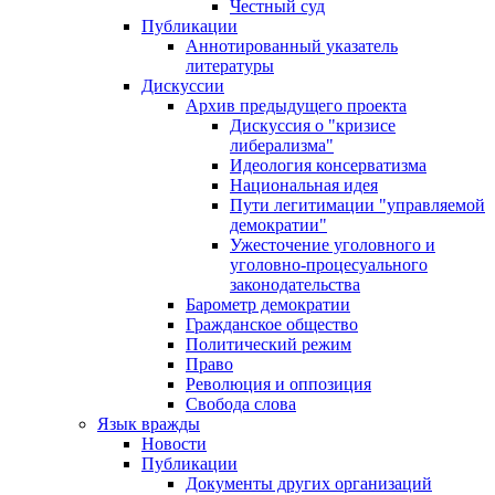
Честный суд
Публикации
Аннотированный указатель
литературы
Дискуссии
Архив предыдущего проекта
Дискуссия о "кризисе
либерализма"
Идеология консерватизма
Национальная идея
Пути легитимации "управляемой
демократии"
Ужесточение уголовного и
уголовно-процесуального
законодательства
Барометр демократии
Гражданское общество
Политический режим
Право
Революция и оппозиция
Свобода слова
Язык вражды
Новости
Публикации
Документы других организаций