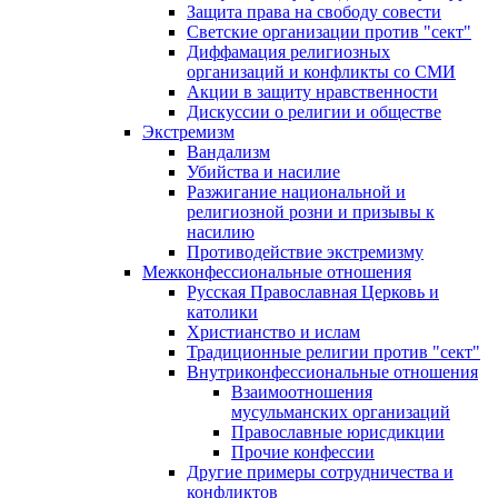
Защита права на свободу совести
Светские организации против "сект"
Диффамация религиозных
организаций и конфликты со СМИ
Акции в защиту нравственности
Дискуссии о религии и обществе
Экстремизм
Вандализм
Убийства и насилие
Разжигание национальной и
религиозной розни и призывы к
насилию
Противодействие экстремизму
Межконфессиональные отношения
Русская Православная Церковь и
католики
Христианство и ислам
Традиционные религии против "сект"
Внутриконфессиональные отношения
Взаимоотношения
мусульманских организаций
Православные юрисдикции
Прочие конфессии
Другие примеры сотрудничества и
конфликтов