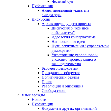
Честный суд
Публикации
Аннотированный указатель
литературы
Дискуссии
Архив предыдущего проекта
Дискуссия о "кризисе
либерализма"
Идеология консерватизма
Национальная идея
Пути легитимации "управляемой
демократии"
Ужесточение уголовного и
уголовно-процесуального
законодательства
Барометр демократии
Гражданское общество
Политический режим
Право
Революция и оппозиция
Свобода слова
Язык вражды
Новости
Публикации
Документы других организаций