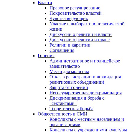
Власти
Правовое регулирование
Покровительство властей
Чувства верующих
Участие в выборах и в политической
жизни
Дискуссии о религии и власти
Дискуссии о религии и праве
Религии и карантин
Соглашения
Гонения
Административное и полицейское
вмешательство
Места для молитвы
Отказ в регистрации и ликвидация
религиозных объединений
Защита от гонений
Негосударственная дискриминация
Дискриминация и борьба с
"сектантами"
Теоретическая борьба
Общественность и СМИ
Конфликты с местным населением и
организациями
Конфликты с учреждениями культуры