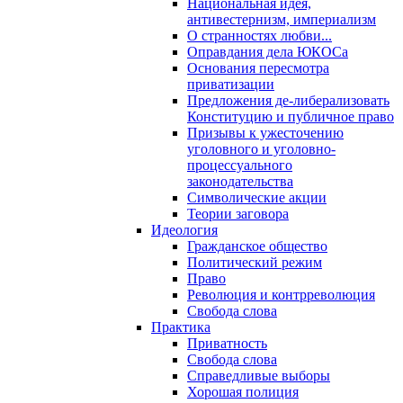
Национальная идея,
антивестернизм, империализм
О странностях любви...
Оправдания дела ЮКОСа
Основания пересмотра
приватизации
Предложения де-либерализовать
Конституцию и публичное право
Призывы к ужесточению
уголовного и уголовно-
процессуального
законодательства
Символические акции
Теории заговора
Идеология
Гражданское общество
Политический режим
Право
Революция и контрреволюция
Свобода слова
Практика
Приватность
Свобода слова
Справедливые выборы
Хорошая полиция