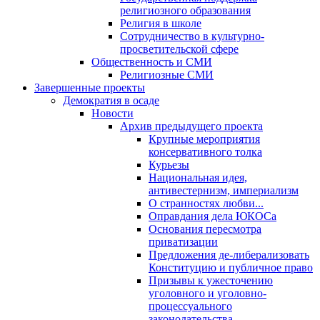
религиозного образования
Религия в школе
Сотрудничество в культурно-
просветительской сфере
Общественность и СМИ
Религиозные СМИ
Завершенные проекты
Демократия в осаде
Новости
Архив предыдущего проекта
Крупные мероприятия
консервативного толка
Курьезы
Национальная идея,
антивестернизм, империализм
О странностях любви...
Оправдания дела ЮКОСа
Основания пересмотра
приватизации
Предложения де-либерализовать
Конституцию и публичное право
Призывы к ужесточению
уголовного и уголовно-
процессуального
законодательства