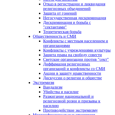
Отказ в регистрации и ликвидация
религиозных объединений
Защита от гонений
Негосударственная дискриминация
Дискриминация и борьба с
"сектантами"
Теоретическая борьба
Общественность и СМИ
Конфликты с местным населением и
организациями
Конфликты с учреждениями культуры
Защита права на свободу совести
Светские организации против "сект"
Диффамация религиозных
организаций и конфликты со СМИ
Акции в защиту нравственности
Дискуссии о религии и обществе
Экстремизм
Вандализм
Убийства и насилие
Разжигание национальной и
религиозной розни и призывы к
насилию
Противодействие экстремизму
Межконфессиональные отношения