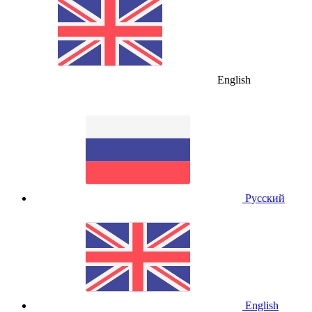
English
Русский
English