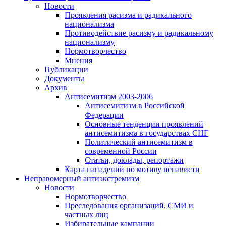
Новости
Проявления расизма и радикального
национализма
Противодействие расизму и радикальному
национализму
Нормотворчество
Мнения
Публикации
Документы
Архив
Антисемитизм 2003-2006
Антисемитизм в Российской
Федерации
Основные тенденции проявлений
антисемитизма в государствах СНГ
Политический антисемитизм в
современной России
Статьи, доклады, репортажи
Карта нападений по мотиву ненависти
Неправомерный антиэкстремизм
Новости
Нормотворчество
Преследования организаций, СМИ и
частных лиц
Избирательные кампании