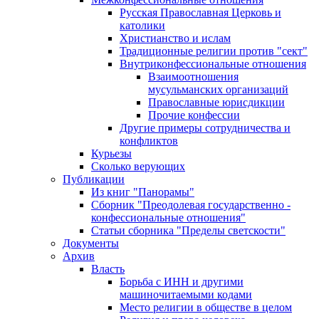
Русская Православная Церковь и
католики
Христианство и ислам
Традиционные религии против "сект"
Внутриконфессиональные отношения
Взаимоотношения
мусульманских организаций
Православные юрисдикции
Прочие конфессии
Другие примеры сотрудничества и
конфликтов
Курьезы
Сколько верующих
Публикации
Из книг "Панорамы"
Сборник "Преодолевая государственно -
конфессиональные отношения"
Статьи сборника "Пределы светскости"
Документы
Архив
Власть
Борьба с ИНН и другими
машиночитаемыми кодами
Место религии в обществе в целом