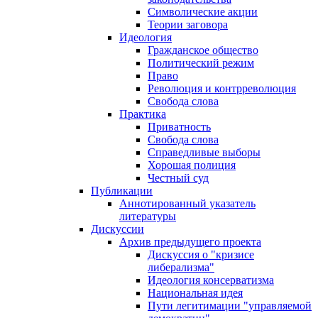
Символические акции
Теории заговора
Идеология
Гражданское общество
Политический режим
Право
Революция и контрреволюция
Свобода слова
Практика
Приватность
Свобода слова
Справедливые выборы
Хорошая полиция
Честный суд
Публикации
Аннотированный указатель
литературы
Дискуссии
Архив предыдущего проекта
Дискуссия о "кризисе
либерализма"
Идеология консерватизма
Национальная идея
Пути легитимации "управляемой