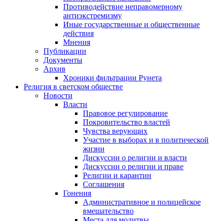
Противодействие неправомерному
антиэкстремизму
Иные государственные и общественные
действия
Мнения
Публикации
Документы
Архив
Хроники фильтрации Рунета
Религия в светском обществе
Новости
Власти
Правовое регулирование
Покровительство властей
Чувства верующих
Участие в выборах и в политической
жизни
Дискуссии о религии и власти
Дискуссии о религии и праве
Религии и карантин
Соглашения
Гонения
Административное и полицейское
вмешательство
Места для молитвы