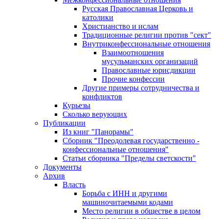
Русская Православная Церковь и
католики
Христианство и ислам
Традиционные религии против "сект"
Внутриконфессиональные отношения
Взаимоотношения
мусульманских организаций
Православные юрисдикции
Прочие конфессии
Другие примеры сотрудничества и
конфликтов
Курьезы
Сколько верующих
Публикации
Из книг "Панорамы"
Сборник "Преодолевая государственно -
конфессиональные отношения"
Статьи сборника "Пределы светскости"
Документы
Архив
Власть
Борьба с ИНН и другими
машиночитаемыми кодами
Место религии в обществе в целом