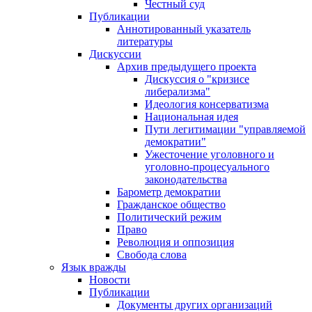
Честный суд
Публикации
Аннотированный указатель
литературы
Дискуссии
Архив предыдущего проекта
Дискуссия о "кризисе
либерализма"
Идеология консерватизма
Национальная идея
Пути легитимации "управляемой
демократии"
Ужесточение уголовного и
уголовно-процесуального
законодательства
Барометр демократии
Гражданское общество
Политический режим
Право
Революция и оппозиция
Свобода слова
Язык вражды
Новости
Публикации
Документы других организаций