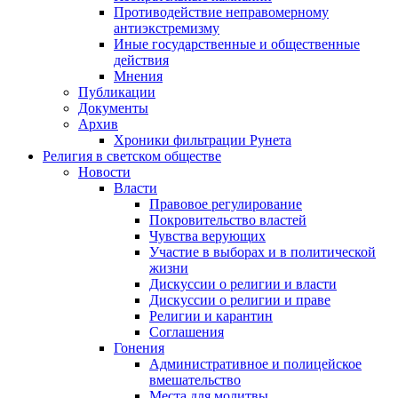
Противодействие неправомерному
антиэкстремизму
Иные государственные и общественные
действия
Мнения
Публикации
Документы
Архив
Хроники фильтрации Рунета
Религия в светском обществе
Новости
Власти
Правовое регулирование
Покровительство властей
Чувства верующих
Участие в выборах и в политической
жизни
Дискуссии о религии и власти
Дискуссии о религии и праве
Религии и карантин
Соглашения
Гонения
Административное и полицейское
вмешательство
Места для молитвы