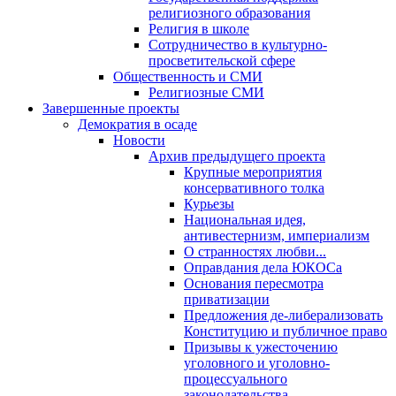
религиозного образования
Религия в школе
Сотрудничество в культурно-
просветительской сфере
Общественность и СМИ
Религиозные СМИ
Завершенные проекты
Демократия в осаде
Новости
Архив предыдущего проекта
Крупные мероприятия
консервативного толка
Курьезы
Национальная идея,
антивестернизм, империализм
О странностях любви...
Оправдания дела ЮКОСа
Основания пересмотра
приватизации
Предложения де-либерализовать
Конституцию и публичное право
Призывы к ужесточению
уголовного и уголовно-
процессуального
законодательства