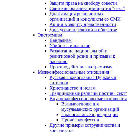
Защита права на свободу совести
Светские организации против "сект"
Диффамация религиозных
организаций и конфликты со СМИ
Акции в защиту нравственности
Дискуссии о религии и обществе
Экстремизм
Вандализм
Убийства и насилие
Разжигание национальной и
религиозной розни и призывы к
насилию
Противодействие экстремизму
Межконфессиональные отношения
Русская Православная Церковь и
католики
Христианство и ислам
Традиционные религии против "сект"
Внутриконфессиональные отношения
Взаимоотношения
мусульманских организаций
Православные юрисдикции
Прочие конфессии
Другие примеры сотрудничества и
конфликтов