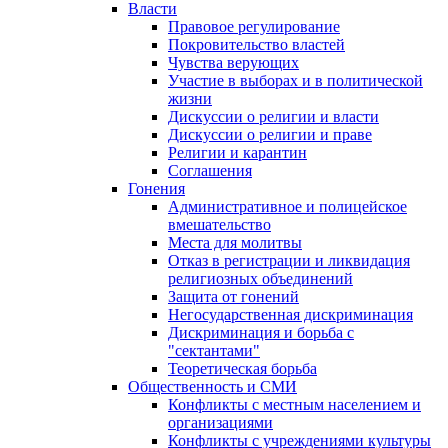
Власти
Правовое регулирование
Покровительство властей
Чувства верующих
Участие в выборах и в политической
жизни
Дискуссии о религии и власти
Дискуссии о религии и праве
Религии и карантин
Соглашения
Гонения
Административное и полицейское
вмешательство
Места для молитвы
Отказ в регистрации и ликвидация
религиозных объединений
Защита от гонений
Негосударственная дискриминация
Дискриминация и борьба с
"сектантами"
Теоретическая борьба
Общественность и СМИ
Конфликты с местным населением и
организациями
Конфликты с учреждениями культуры