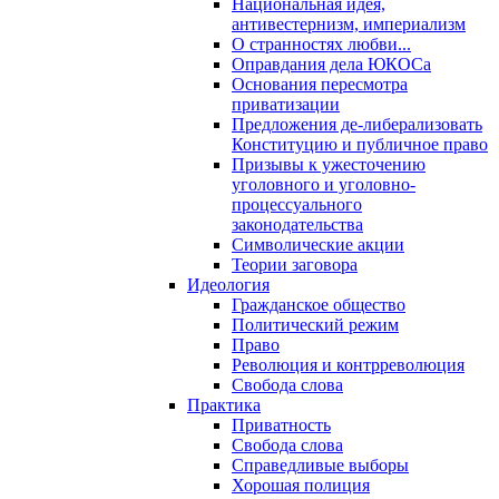
Национальная идея,
антивестернизм, империализм
О странностях любви...
Оправдания дела ЮКОСа
Основания пересмотра
приватизации
Предложения де-либерализовать
Конституцию и публичное право
Призывы к ужесточению
уголовного и уголовно-
процессуального
законодательства
Символические акции
Теории заговора
Идеология
Гражданское общество
Политический режим
Право
Революция и контрреволюция
Свобода слова
Практика
Приватность
Свобода слова
Справедливые выборы
Хорошая полиция