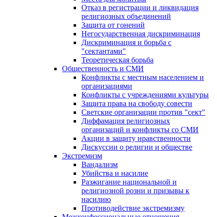
Отказ в регистрации и ликвидация
религиозных объединений
Защита от гонений
Негосударственная дискриминация
Дискриминация и борьба с
"сектантами"
Теоретическая борьба
Общественность и СМИ
Конфликты с местным населением и
организациями
Конфликты с учреждениями культуры
Защита права на свободу совести
Светские организации против "сект"
Диффамация религиозных
организаций и конфликты со СМИ
Акции в защиту нравственности
Дискуссии о религии и обществе
Экстремизм
Вандализм
Убийства и насилие
Разжигание национальной и
религиозной розни и призывы к
насилию
Противодействие экстремизму
Межконфессиональные отношения