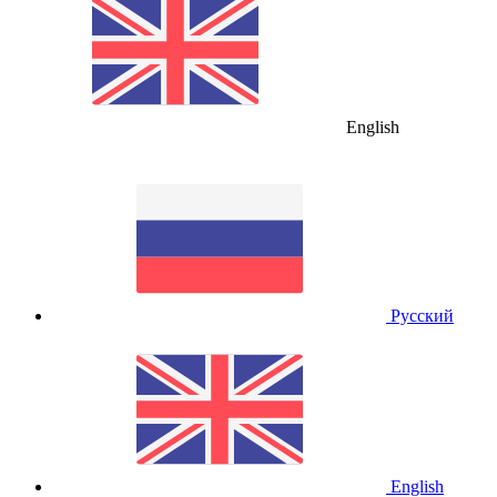
English
Русский
English