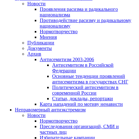
Новости
Проявления расизма и радикального
национализма
Противодействие расизму и радикальному
национализму
Нормотворчество
Мнения
Публикации
Документы
Архив
Антисемитизм 2003-2006
Антисемитизм в Российской
Федерации
Основные тенденции проявлений
антисемитизма в государствах СНГ
Политический антисемитизм в
современной России
Статьи, доклады, репортажи
Карта нападений по мотиву ненависти
Неправомерный антиэкстремизм
Новости
Нормотворчество
Преследования организаций, СМИ и
частных лиц
Избирательные кампании