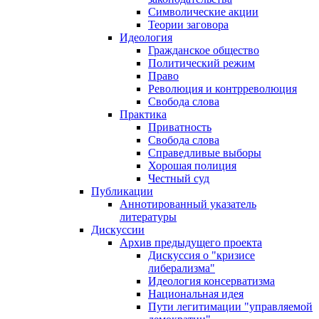
Символические акции
Теории заговора
Идеология
Гражданское общество
Политический режим
Право
Революция и контрреволюция
Свобода слова
Практика
Приватность
Свобода слова
Справедливые выборы
Хорошая полиция
Честный суд
Публикации
Аннотированный указатель
литературы
Дискуссии
Архив предыдущего проекта
Дискуссия о "кризисе
либерализма"
Идеология консерватизма
Национальная идея
Пути легитимации "управляемой