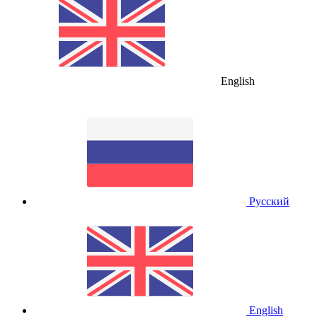
English
Русский
English