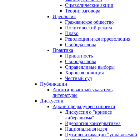
Символические акции
Теории заговора
Идеология
Гражданское общество
Политический режим
Право
Революция и контрреволюция
Свобода слова
Практика
Приватность
Свобода слова
Справедливые выборы
Хорошая полиция
Честный суд
Публикации
Аннотированный указатель
литературы
Дискуссии
Архив предыдущего проекта
Дискуссия о "кризисе
либерализма"
Идеология консерватизма
Национальная идея
Пути легитимации "управляемой