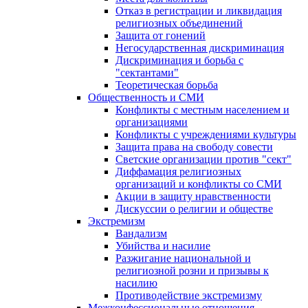
Отказ в регистрации и ликвидация
религиозных объединений
Защита от гонений
Негосударственная дискриминация
Дискриминация и борьба с
"сектантами"
Теоретическая борьба
Общественность и СМИ
Конфликты с местным населением и
организациями
Конфликты с учреждениями культуры
Защита права на свободу совести
Светские организации против "сект"
Диффамация религиозных
организаций и конфликты со СМИ
Акции в защиту нравственности
Дискуссии о религии и обществе
Экстремизм
Вандализм
Убийства и насилие
Разжигание национальной и
религиозной розни и призывы к
насилию
Противодействие экстремизму
Межконфессиональные отношения