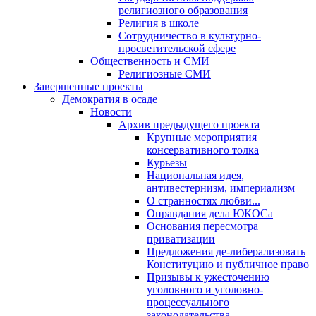
религиозного образования
Религия в школе
Сотрудничество в культурно-
просветительской сфере
Общественность и СМИ
Религиозные СМИ
Завершенные проекты
Демократия в осаде
Новости
Архив предыдущего проекта
Крупные мероприятия
консервативного толка
Курьезы
Национальная идея,
антивестернизм, империализм
О странностях любви...
Оправдания дела ЮКОСа
Основания пересмотра
приватизации
Предложения де-либерализовать
Конституцию и публичное право
Призывы к ужесточению
уголовного и уголовно-
процессуального
законодательства