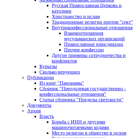
Русская Православная Церковь и
католики
Христианство и ислам
Традиционные религии против "сект"
Внутриконфессиональные отношения
Взаимоотношения
мусульманских организаций
Православные юрисдикции
Прочие конфессии
Другие примеры сотрудничества и
конфликтов
Курьезы
Сколько верующих
Публикации
Из книг "Панорамы"
Сборник "Преодолевая государственно -
конфессиональные отношения"
Статьи сборника "Пределы светскости"
Документы
Архив
Власть
Борьба с ИНН и другими
машиночитаемыми кодами
Место религии в обществе в целом