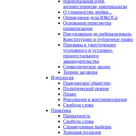
Национальная идея,
антивестернизм, империализм
О странностях любви...
Оправдания дела ЮКОСа
Основания пересмотра
приватизации
Предложения де-либерализовать
Конституцию и публичное право
Призывы к ужесточению
уголовного и уголовно-
процессуального
законодательства
Символические акции
Теории заговора
Идеология
Гражданское общество
Политический режим
Право
Революция и контрреволюция
Свобода слова
Практика
Приватность
Свобода слова
Справедливые выборы
Хорошая полиция