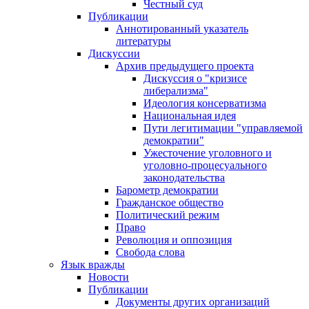
Честный суд
Публикации
Аннотированный указатель
литературы
Дискуссии
Архив предыдущего проекта
Дискуссия о "кризисе
либерализма"
Идеология консерватизма
Национальная идея
Пути легитимации "управляемой
демократии"
Ужесточение уголовного и
уголовно-процесуального
законодательства
Барометр демократии
Гражданское общество
Политический режим
Право
Революция и оппозиция
Свобода слова
Язык вражды
Новости
Публикации
Документы других организаций