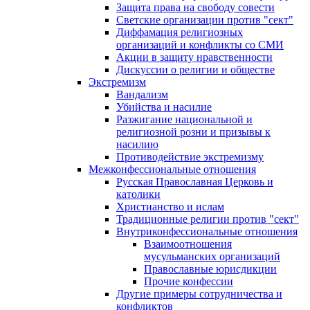
Защита права на свободу совести
Светские организации против "сект"
Диффамация религиозных
организаций и конфликты со СМИ
Акции в защиту нравственности
Дискуссии о религии и обществе
Экстремизм
Вандализм
Убийства и насилие
Разжигание национальной и
религиозной розни и призывы к
насилию
Противодействие экстремизму
Межконфессиональные отношения
Русская Православная Церковь и
католики
Христианство и ислам
Традиционные религии против "сект"
Внутриконфессиональные отношения
Взаимоотношения
мусульманских организаций
Православные юрисдикции
Прочие конфессии
Другие примеры сотрудничества и
конфликтов