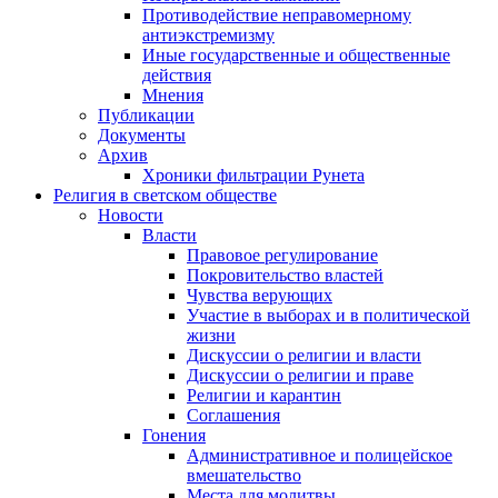
Противодействие неправомерному
антиэкстремизму
Иные государственные и общественные
действия
Мнения
Публикации
Документы
Архив
Хроники фильтрации Рунета
Религия в светском обществе
Новости
Власти
Правовое регулирование
Покровительство властей
Чувства верующих
Участие в выборах и в политической
жизни
Дискуссии о религии и власти
Дискуссии о религии и праве
Религии и карантин
Соглашения
Гонения
Административное и полицейское
вмешательство
Места для молитвы