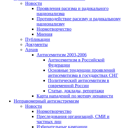
Новости
Проявления расизма и радикального
национализма
Противодействие расизму и радикальному
национализму
Нормотворчество
Мнения
Публикации
Документы
Архив
Антисемитизм 2003-2006
Антисемитизм в Российской
Федерации
Основные тенденции проявлений
антисемитизма в государствах СНГ
Политический антисемитизм в
современной России
Статьи, доклады, репортажи
Карта нападений по мотиву ненависти
Неправомерный антиэкстремизм
Новости
Нормотворчество
Преследования организаций, СМИ и
частных лиц
Избирательные кампании