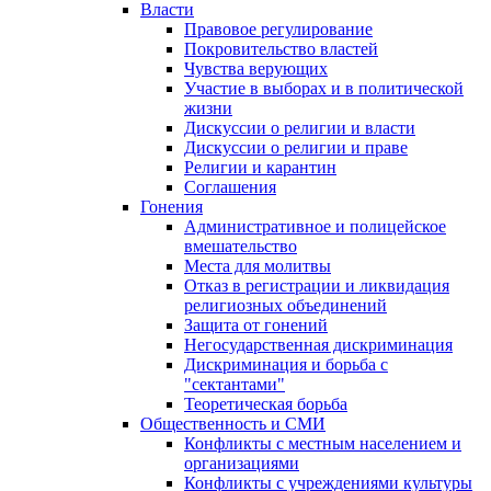
Власти
Правовое регулирование
Покровительство властей
Чувства верующих
Участие в выборах и в политической
жизни
Дискуссии о религии и власти
Дискуссии о религии и праве
Религии и карантин
Соглашения
Гонения
Административное и полицейское
вмешательство
Места для молитвы
Отказ в регистрации и ликвидация
религиозных объединений
Защита от гонений
Негосударственная дискриминация
Дискриминация и борьба с
"сектантами"
Теоретическая борьба
Общественность и СМИ
Конфликты с местным населением и
организациями
Конфликты с учреждениями культуры