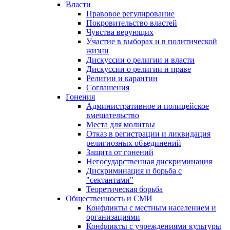
Власти
Правовое регулирование
Покровительство властей
Чувства верующих
Участие в выборах и в политической
жизни
Дискуссии о религии и власти
Дискуссии о религии и праве
Религии и карантин
Соглашения
Гонения
Административное и полицейское
вмешательство
Места для молитвы
Отказ в регистрации и ликвидация
религиозных объединений
Защита от гонений
Негосударственная дискриминация
Дискриминация и борьба с
"сектантами"
Теоретическая борьба
Общественность и СМИ
Конфликты с местным населением и
организациями
Конфликты с учреждениями культуры