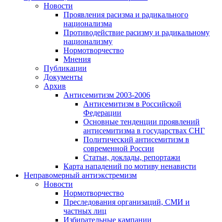
Новости
Проявления расизма и радикального
национализма
Противодействие расизму и радикальному
национализму
Нормотворчество
Мнения
Публикации
Документы
Архив
Антисемитизм 2003-2006
Антисемитизм в Российской
Федерации
Основные тенденции проявлений
антисемитизма в государствах СНГ
Политический антисемитизм в
современной России
Статьи, доклады, репортажи
Карта нападений по мотиву ненависти
Неправомерный антиэкстремизм
Новости
Нормотворчество
Преследования организаций, СМИ и
частных лиц
Избирательные кампании