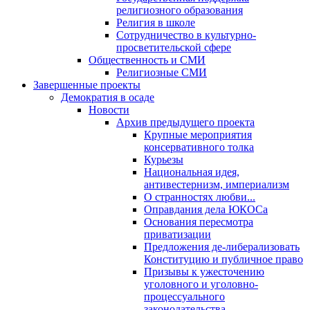
религиозного образования
Религия в школе
Сотрудничество в культурно-
просветительской сфере
Общественность и СМИ
Религиозные СМИ
Завершенные проекты
Демократия в осаде
Новости
Архив предыдущего проекта
Крупные мероприятия
консервативного толка
Курьезы
Национальная идея,
антивестернизм, империализм
О странностях любви...
Оправдания дела ЮКОСа
Основания пересмотра
приватизации
Предложения де-либерализовать
Конституцию и публичное право
Призывы к ужесточению
уголовного и уголовно-
процессуального
законодательства