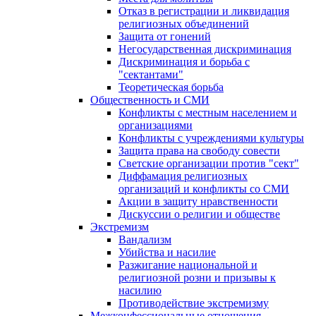
Отказ в регистрации и ликвидация
религиозных объединений
Защита от гонений
Негосударственная дискриминация
Дискриминация и борьба с
"сектантами"
Теоретическая борьба
Общественность и СМИ
Конфликты с местным населением и
организациями
Конфликты с учреждениями культуры
Защита права на свободу совести
Светские организации против "сект"
Диффамация религиозных
организаций и конфликты со СМИ
Акции в защиту нравственности
Дискуссии о религии и обществе
Экстремизм
Вандализм
Убийства и насилие
Разжигание национальной и
религиозной розни и призывы к
насилию
Противодействие экстремизму
Межконфессиональные отношения