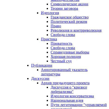
Символические акции
Теории заговора
Идеология
Гражданское общество
Политический режим
Право
Революция и контрреволюция
Свобода слова
Практика
Приватность
Свобода слова
Справедливые выборы
Хорошая полиция
Честный суд
Публикации
Аннотированный указатель
литературы
Дискуссии
Архив предыдущего проекта
Дискуссия о "кризисе
либерализма"
Идеология консерватизма
Национальная идея
Пути легитимации "управляемой