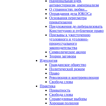
Национальная идея,
антивестернизм, империализм
О странностях любви...
Оправдания дела ЮКОСа
Основания пересмотра
приватизации
Предложения де-либерализовать
Конституцию и публичное право
Призывы к ужесточению
уголовного и уголовно-
процессуального
законодательства
Символические акции
Теории заговора
Идеология
Гражданское общество
Политический режим
Право
Революция и контрреволюция
Свобода слова
Практика
Приватность
Свобода слова
Справедливые выборы
Хорошая полиция