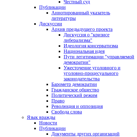
Честный суд
Публикации
Аннотированный указатель
литературы
Дискуссии
Архив предыдущего проекта
Дискуссия о "кризисе
либерализма"
Идеология консерватизма
Национальная идея
Пути легитимации "управляемой
демократии"
Ужесточение уголовного и
уголовно-процесуального
законодательства
Барометр демократии
Гражданское общество
Политический режим
Право
Революция и оппозиция
Свобода слова
Язык вражды
Новости
Публикации
Документы других организаций