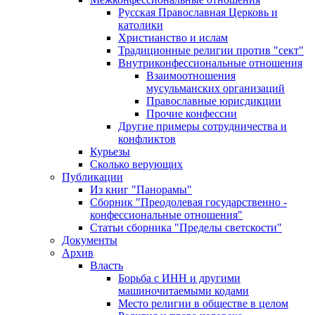
Русская Православная Церковь и
католики
Христианство и ислам
Традиционные религии против "сект"
Внутриконфессиональные отношения
Взаимоотношения
мусульманских организаций
Православные юрисдикции
Прочие конфессии
Другие примеры сотрудничества и
конфликтов
Курьезы
Сколько верующих
Публикации
Из книг "Панорамы"
Сборник "Преодолевая государственно -
конфессиональные отношения"
Статьи сборника "Пределы светскости"
Документы
Архив
Власть
Борьба с ИНН и другими
машиночитаемыми кодами
Место религии в обществе в целом