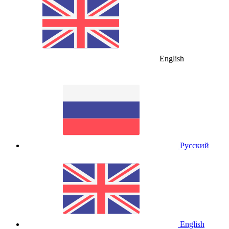
English
Русский
English