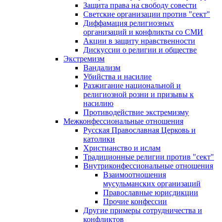
Защита права на свободу совести
Светские организации против "сект"
Диффамация религиозных
организаций и конфликты со СМИ
Акции в защиту нравственности
Дискуссии о религии и обществе
Экстремизм
Вандализм
Убийства и насилие
Разжигание национальной и
религиозной розни и призывы к
насилию
Противодействие экстремизму
Межконфессиональные отношения
Русская Православная Церковь и
католики
Христианство и ислам
Традиционные религии против "сект"
Внутриконфессиональные отношения
Взаимоотношения
мусульманских организаций
Православные юрисдикции
Прочие конфессии
Другие примеры сотрудничества и
конфликтов