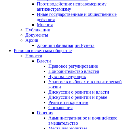
Противодействие неправомерному
антиэкстремизму
Иные государственные и общественные
действия
Мнения
Публикации
Документы
Архив
Хроники фильтрации Рунета
Религия в светском обществе
Новости
Власти
Правовое регулирование
Покровительство властей
Чувства верующих
Участие в выборах и в политической
жизни
Дискуссии о религии и власти
Дискуссии о религии и праве
Религии и карантин
Соглашения
Гонения
Административное и полицейское
вмешательство
Места для молитвы