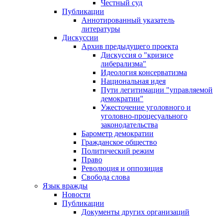
Честный суд
Публикации
Аннотированный указатель
литературы
Дискуссии
Архив предыдущего проекта
Дискуссия о "кризисе
либерализма"
Идеология консерватизма
Национальная идея
Пути легитимации "управляемой
демократии"
Ужесточение уголовного и
уголовно-процесуального
законодательства
Барометр демократии
Гражданское общество
Политический режим
Право
Революция и оппозиция
Свобода слова
Язык вражды
Новости
Публикации
Документы других организаций