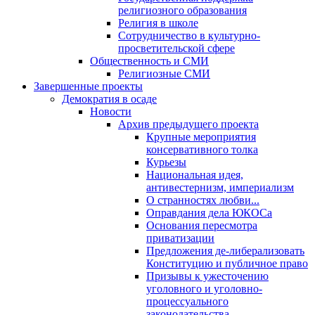
религиозного образования
Религия в школе
Сотрудничество в культурно-
просветительской сфере
Общественность и СМИ
Религиозные СМИ
Завершенные проекты
Демократия в осаде
Новости
Архив предыдущего проекта
Крупные мероприятия
консервативного толка
Курьезы
Национальная идея,
антивестернизм, империализм
О странностях любви...
Оправдания дела ЮКОСа
Основания пересмотра
приватизации
Предложения де-либерализовать
Конституцию и публичное право
Призывы к ужесточению
уголовного и уголовно-
процессуального
законодательства