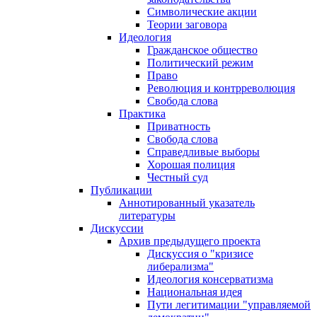
Символические акции
Теории заговора
Идеология
Гражданское общество
Политический режим
Право
Революция и контрреволюция
Свобода слова
Практика
Приватность
Свобода слова
Справедливые выборы
Хорошая полиция
Честный суд
Публикации
Аннотированный указатель
литературы
Дискуссии
Архив предыдущего проекта
Дискуссия о "кризисе
либерализма"
Идеология консерватизма
Национальная идея
Пути легитимации "управляемой