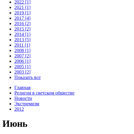
2022 [1]
2021 [1]
2019 [1]
2017 [4]
2016 [2]
2015 [2]
2014 [1]
2013 [5]
2011 [1]
2008 [1]
2007 [2]
2006 [1]
2005 [1]
2003 [2]
Показать все
Главная
Религия в светском обществе
Новости
Экстремизм
2012
Июнь