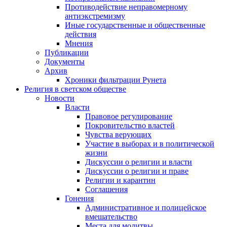
Противодействие неправомерному
антиэкстремизму
Иные государственные и общественные
действия
Мнения
Публикации
Документы
Архив
Хроники фильтрации Рунета
Религия в светском обществе
Новости
Власти
Правовое регулирование
Покровительство властей
Чувства верующих
Участие в выборах и в политической
жизни
Дискуссии о религии и власти
Дискуссии о религии и праве
Религии и карантин
Соглашения
Гонения
Административное и полицейское
вмешательство
Места для молитвы