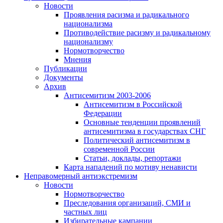
Новости
Проявления расизма и радикального
национализма
Противодействие расизму и радикальному
национализму
Нормотворчество
Мнения
Публикации
Документы
Архив
Антисемитизм 2003-2006
Антисемитизм в Российской
Федерации
Основные тенденции проявлений
антисемитизма в государствах СНГ
Политический антисемитизм в
современной России
Статьи, доклады, репортажи
Карта нападений по мотиву ненависти
Неправомерный антиэкстремизм
Новости
Нормотворчество
Преследования организаций, СМИ и
частных лиц
Избирательные кампании