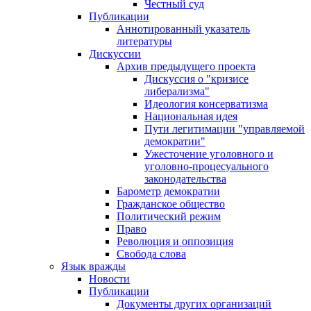
Честный суд
Публикации
Аннотированный указатель
литературы
Дискуссии
Архив предыдущего проекта
Дискуссия о "кризисе
либерализма"
Идеология консерватизма
Национальная идея
Пути легитимации "управляемой
демократии"
Ужесточение уголовного и
уголовно-процесуального
законодательства
Барометр демократии
Гражданское общество
Политический режим
Право
Революция и оппозиция
Свобода слова
Язык вражды
Новости
Публикации
Документы других организаций