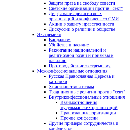
Защита права на свободу совести
Светские организации против "сект"
Диффамация религиозных
организаций и конфликты со СМИ
Акции в защиту нравственности
Дискуссии о религии и обществе
Экстремизм
Вандализм
Убийства и насилие
Разжигание национальной и
религиозной розни и призывы к
насилию
Противодействие экстремизму
Межконфессиональные отношения
Русская Православная Церковь и
католики
Христианство и ислам
Традиционные религии против "сект"
Внутриконфессиональные отношения
Взаимоотношения
мусульманских организаций
Православные юрисдикции
Прочие конфессии
Другие примеры сотрудничества и
конфликтов