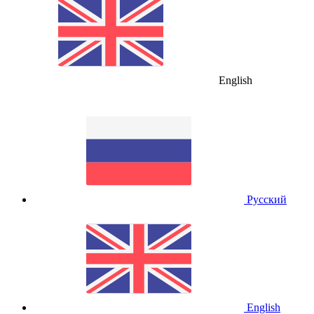
English
Русский
English