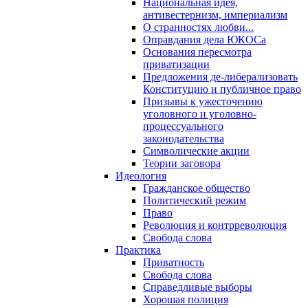
Национальная идея,
антивестернизм, империализм
О странностях любви...
Оправдания дела ЮКОСа
Основания пересмотра
приватизации
Предложения де-либерализовать
Конституцию и публичное право
Призывы к ужесточению
уголовного и уголовно-
процессуального
законодательства
Символические акции
Теории заговора
Идеология
Гражданское общество
Политический режим
Право
Революция и контрреволюция
Свобода слова
Практика
Приватность
Свобода слова
Справедливые выборы
Хорошая полиция