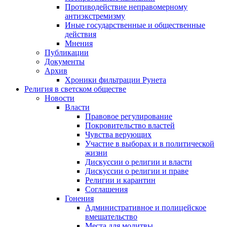
Противодействие неправомерному
антиэкстремизму
Иные государственные и общественные
действия
Мнения
Публикации
Документы
Архив
Хроники фильтрации Рунета
Религия в светском обществе
Новости
Власти
Правовое регулирование
Покровительство властей
Чувства верующих
Участие в выборах и в политической
жизни
Дискуссии о религии и власти
Дискуссии о религии и праве
Религии и карантин
Соглашения
Гонения
Административное и полицейское
вмешательство
Места для молитвы