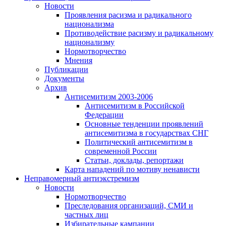
Новости
Проявления расизма и радикального
национализма
Противодействие расизму и радикальному
национализму
Нормотворчество
Мнения
Публикации
Документы
Архив
Антисемитизм 2003-2006
Антисемитизм в Российской
Федерации
Основные тенденции проявлений
антисемитизма в государствах СНГ
Политический антисемитизм в
современной России
Статьи, доклады, репортажи
Карта нападений по мотиву ненависти
Неправомерный антиэкстремизм
Новости
Нормотворчество
Преследования организаций, СМИ и
частных лиц
Избирательные кампании