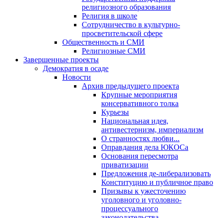
религиозного образования
Религия в школе
Сотрудничество в культурно-
просветительской сфере
Общественность и СМИ
Религиозные СМИ
Завершенные проекты
Демократия в осаде
Новости
Архив предыдущего проекта
Крупные мероприятия
консервативного толка
Курьезы
Национальная идея,
антивестернизм, империализм
О странностях любви...
Оправдания дела ЮКОСа
Основания пересмотра
приватизации
Предложения де-либерализовать
Конституцию и публичное право
Призывы к ужесточению
уголовного и уголовно-
процессуального
законодательства