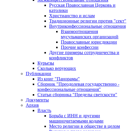
Русская Православная Церковь и
католики
Христианство и ислам
Традиционные религии против "сект"
Внутриконфессиональные отношения
Взаимоотношения
мусульманских организаций
Православные юрисдикции
Прочие конфессии
Другие примеры сотрудничества и
конфликтов
Курьезы
Сколько верующих
Публикации
Из книг "Панорамы"
Сборник "Преодолевая государственно -
конфессиональные отношения"
Статьи сборника "Пределы светскости"
Документы
Архив
Власть
Борьба с ИНН и другими
машиночитаемыми кодами
Место религии в обществе в целом