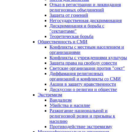
Отказ в регистрации и ликвидация
религиозных объединений
Защита от гонений
Негосударственная дискриминация
Дискриминация и борьба с
"сектантами"
Теоретическая борьба
Общественность и СМИ
Конфликты с местным населением и
организациями
Конфликты с учреждениями культуры
Защита права на свободу совести
Светские организации против "сект"
Диффамация религиозных
организаций и конфликты со СМИ
Акции в защиту нравственности
Дискуссии о религии и обществе
Экстремизм
Вандализм
Убийства и насилие
Разжигание национальной и
религиозной розни и призывы к
насилию
Противодействие экстремизму
Межконфессиональные отношения