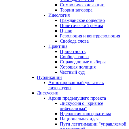
Символические акции
Теории заговора
Идеология
Гражданское общество
Политический режим
Право
Революция и контрреволюция
Свобода слова
Практика
Приватность
Свобода слова
Справедливые выборы
Хорошая полиция
Честный суд
Публикации
Аннотированный указатель
литературы
Дискуссии
Архив предыдущего проекта
Дискуссия о "кризисе
либерализма"
Идеология консерватизма
Национальная идея
Пути легитимации "управляемой