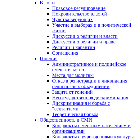
Власти
Правовое регулирование
Покровительство властей
Чувства верующих
Участие в выборах и в политической
жизни
Дискуссии о религии и власти
Дискуссии о религии и праве
Религии и карантин
Соглашения
Гонения
Административное и полицейское
вмешательство
Места для молитвы
Отказ в регистрации и ликвидация
религиозных объединений
Защита от гонений
Негосударственная дискриминация
Дискриминация и борьба с
"сектантами"
Теоретическая борьба
Общественность и СМИ
Конфликты с местным населением и
организациями
Конфликты с учреждениями культуры