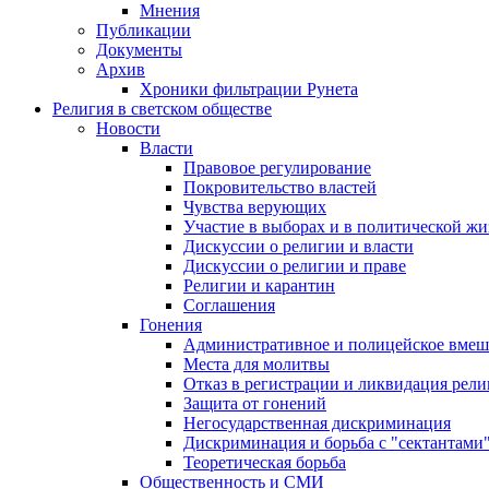
Мнения
Публикации
Документы
Архив
Хроники фильтрации Рунета
Религия в светском обществе
Новости
Власти
Правовое регулирование
Покровительство властей
Чувства верующих
Участие в выборах и в политической ж
Дискуссии о религии и власти
Дискуссии о религии и праве
Религии и карантин
Соглашения
Гонения
Административное и полицейское вмеш
Места для молитвы
Отказ в регистрации и ликвидация рел
Защита от гонений
Негосударственная дискриминация
Дискриминация и борьба с "сектантами
Теоретическая борьба
Общественность и СМИ