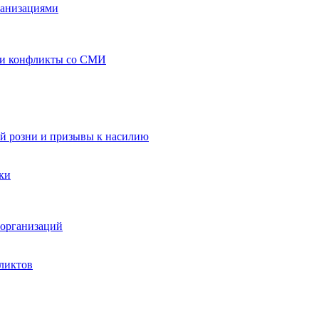
ганизациями
 и конфликты со СМИ
й розни и призывы к насилию
ки
организаций
ликтов