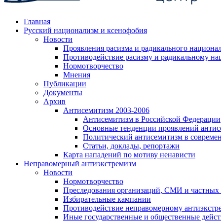
Главная
Русский национализм и ксенофобия
Новости
Проявления расизма и радикального национа
Противодействие расизму и радикальному на
Нормотворчество
Мнения
Публикации
Документы
Архив
Антисемитизм 2003-2006
Антисемитизм в Российской Федерации
Основные тенденции проявлений антис
Политический антисемитизм в совреме
Статьи, доклады, репортажи
Карта нападений по мотиву ненависти
Неправомерный антиэкстремизм
Новости
Нормотворчество
Преследования организаций, СМИ и частных
Избирательные кампании
Противодействие неправомерному антиэкстр
Иные государственные и общественные дейст