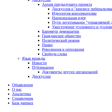
Архив предыдущего проекта
Дискуссия о "кризисе либерализм
Идеология консерватизма
Национальная идея
Пути легитимации "управляемой 
Ужесточение уголовного и уголов
Барометр демократии
Гражданское общество
Политический режим
Право
Революция и оппозиция
Свобода слова
Язык вражды
Новости
Публикации
Документы других организаций
Дискуссии
Объявления
О нас
Аналитика
Справочник
База данных