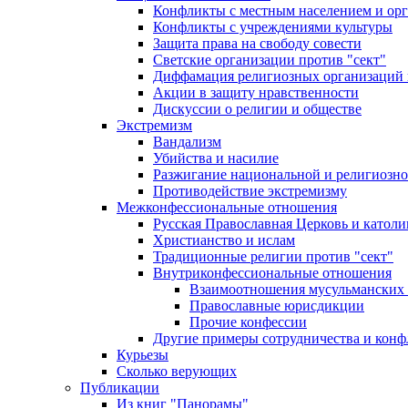
Конфликты с местным населением и ор
Конфликты с учреждениями культуры
Защита права на свободу совести
Светские организации против "сект"
Диффамация религиозных организаций
Акции в защиту нравственности
Дискуссии о религии и обществе
Экстремизм
Вандализм
Убийства и насилие
Разжигание национальной и религиозно
Противодействие экстремизму
Межконфессиональные отношения
Русская Православная Церковь и католи
Христианство и ислам
Традиционные религии против "сект"
Внутриконфессиональные отношения
Взаимоотношения мусульманских 
Православные юрисдикции
Прочие конфессии
Другие примеры сотрудничества и конф
Курьезы
Сколько верующих
Публикации
Из книг "Панорамы"