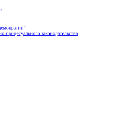
а"
демократии"
но-процесуального законодательства