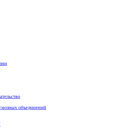
изни
ательство
игиозных объединений
"