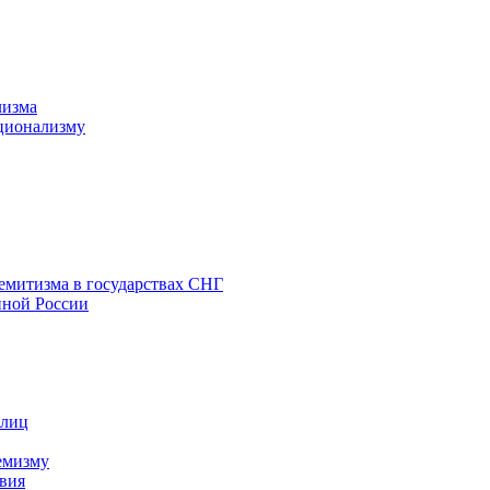
лизма
ционализму
емитизма в государствах СНГ
нной России
 лиц
емизму
вия