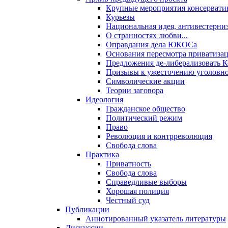
Крупные мероприятия консервати
Курьезы
Национальная идея, антивестерни
О странностях любви...
Оправдания дела ЮКОСа
Основания пересмотра приватиза
Предложения де-либерализовать 
Призывы к ужесточению уголовног
Символические акции
Теории заговора
Идеология
Гражданское общество
Политический режим
Право
Революция и контрреволюция
Свобода слова
Практика
Приватность
Свобода слова
Справедливые выборы
Хорошая полиция
Честный суд
Публикации
Аннотированный указатель литературы
Дискуссии