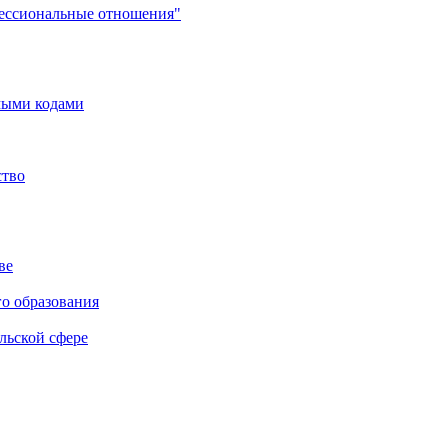
фессиональные отношения"
мыми кодами
ство
ве
го образования
льской сфере