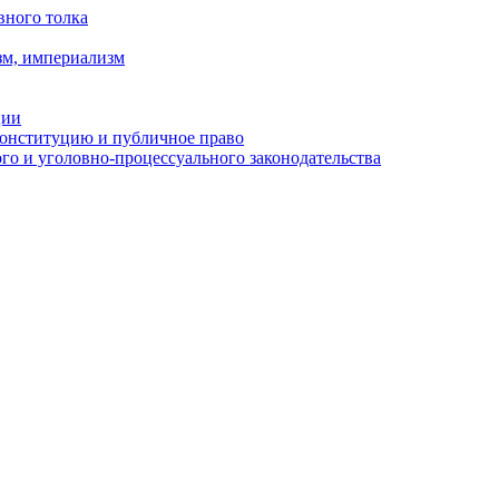
вного толка
зм, империализм
ции
Конституцию и публичное право
о и уголовно-процессуального законодательства