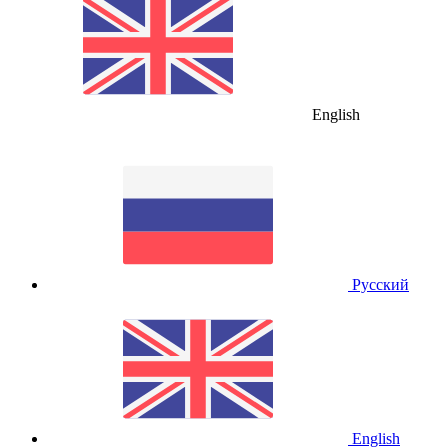
English
Русский
English