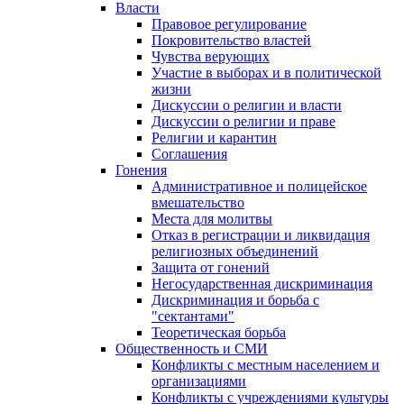
Власти
Правовое регулирование
Покровительство властей
Чувства верующих
Участие в выборах и в политической
жизни
Дискуссии о религии и власти
Дискуссии о религии и праве
Религии и карантин
Соглашения
Гонения
Административное и полицейское
вмешательство
Места для молитвы
Отказ в регистрации и ликвидация
религиозных объединений
Защита от гонений
Негосударственная дискриминация
Дискриминация и борьба с
"сектантами"
Теоретическая борьба
Общественность и СМИ
Конфликты с местным населением и
организациями
Конфликты с учреждениями культуры