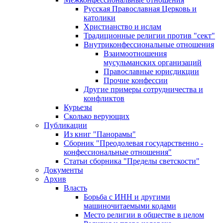
Русская Православная Церковь и
католики
Христианство и ислам
Традиционные религии против "сект"
Внутриконфессиональные отношения
Взаимоотношения
мусульманских организаций
Православные юрисдикции
Прочие конфессии
Другие примеры сотрудничества и
конфликтов
Курьезы
Сколько верующих
Публикации
Из книг "Панорамы"
Сборник "Преодолевая государственно -
конфессиональные отношения"
Статьи сборника "Пределы светскости"
Документы
Архив
Власть
Борьба с ИНН и другими
машиночитаемыми кодами
Место религии в обществе в целом