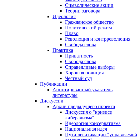
Символические акции
Теории заговора
Идеология
Гражданское общество
Политический режим
Право
Революция и контрреволюция
Свобода слова
Практика
Приватность
Свобода слова
Справедливые выборы
Хорошая полиция
Честный суд
Публикации
Аннотированный указатель
литературы
Дискуссии
Архив предыдущего проекта
Дискуссия о "кризисе
либерализма"
Идеология консерватизма
Национальная идея
Пути легитимации "управляемой