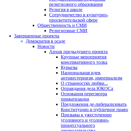
религиозного образования
Религия в школе
Сотрудничество в культурно-
просветительской сфере
Общественность и СМИ
Религиозные СМИ
Завершенные проекты
Демократия в осаде
Новости
Архив предыдущего проекта
Крупные мероприятия
консервативного толка
Курьезы
Национальная идея,
антивестернизм, империализм
О странностях любви...
Оправдания дела ЮКОСа
Основания пересмотра
приватизации
Предложения де-либерализовать
Конституцию и публичное право
Призывы к ужесточению
уголовного и уголовно-
процессуального
законодательства