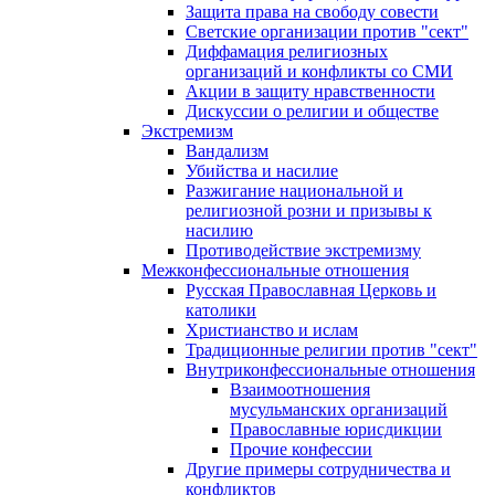
Защита права на свободу совести
Светские организации против "сект"
Диффамация религиозных
организаций и конфликты со СМИ
Акции в защиту нравственности
Дискуссии о религии и обществе
Экстремизм
Вандализм
Убийства и насилие
Разжигание национальной и
религиозной розни и призывы к
насилию
Противодействие экстремизму
Межконфессиональные отношения
Русская Православная Церковь и
католики
Христианство и ислам
Традиционные религии против "сект"
Внутриконфессиональные отношения
Взаимоотношения
мусульманских организаций
Православные юрисдикции
Прочие конфессии
Другие примеры сотрудничества и
конфликтов