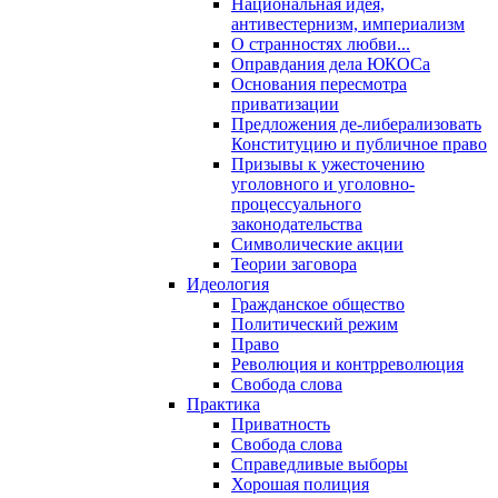
Национальная идея,
антивестернизм, империализм
О странностях любви...
Оправдания дела ЮКОСа
Основания пересмотра
приватизации
Предложения де-либерализовать
Конституцию и публичное право
Призывы к ужесточению
уголовного и уголовно-
процессуального
законодательства
Символические акции
Теории заговора
Идеология
Гражданское общество
Политический режим
Право
Революция и контрреволюция
Свобода слова
Практика
Приватность
Свобода слова
Справедливые выборы
Хорошая полиция