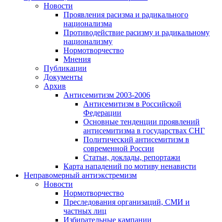
Новости
Проявления расизма и радикального
национализма
Противодействие расизму и радикальному
национализму
Нормотворчество
Мнения
Публикации
Документы
Архив
Антисемитизм 2003-2006
Антисемитизм в Российской
Федерации
Основные тенденции проявлений
антисемитизма в государствах СНГ
Политический антисемитизм в
современной России
Статьи, доклады, репортажи
Карта нападений по мотиву ненависти
Неправомерный антиэкстремизм
Новости
Нормотворчество
Преследования организаций, СМИ и
частных лиц
Избирательные кампании