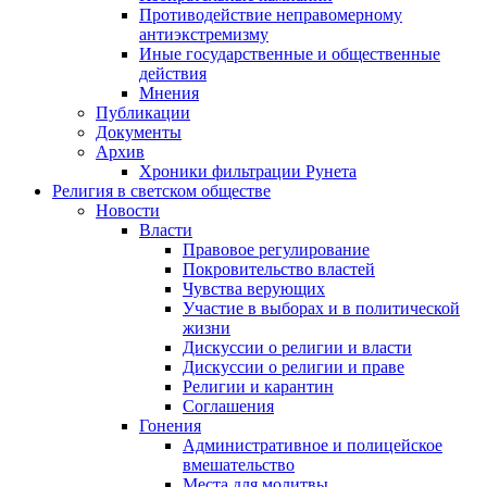
Противодействие неправомерному
антиэкстремизму
Иные государственные и общественные
действия
Мнения
Публикации
Документы
Архив
Хроники фильтрации Рунета
Религия в светском обществе
Новости
Власти
Правовое регулирование
Покровительство властей
Чувства верующих
Участие в выборах и в политической
жизни
Дискуссии о религии и власти
Дискуссии о религии и праве
Религии и карантин
Соглашения
Гонения
Административное и полицейское
вмешательство
Места для молитвы