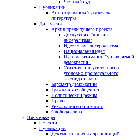
Честный суд
Публикации
Аннотированный указатель
литературы
Дискуссии
Архив предыдущего проекта
Дискуссия о "кризисе
либерализма"
Идеология консерватизма
Национальная идея
Пути легитимации "управляемой
демократии"
Ужесточение уголовного и
уголовно-процесуального
законодательства
Барометр демократии
Гражданское общество
Политический режим
Право
Революция и оппозиция
Свобода слова
Язык вражды
Новости
Публикации
Документы других организаций