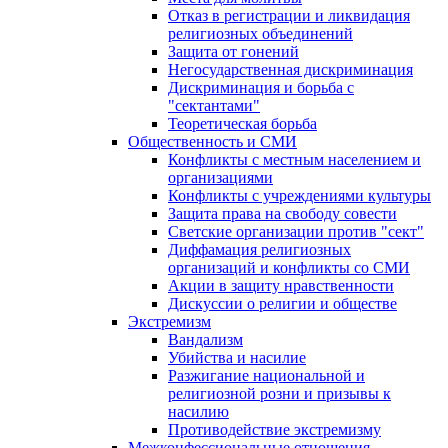
Отказ в регистрации и ликвидация
религиозных объединений
Защита от гонений
Негосударственная дискриминация
Дискриминация и борьба с
"сектантами"
Теоретическая борьба
Общественность и СМИ
Конфликты с местным населением и
организациями
Конфликты с учреждениями культуры
Защита права на свободу совести
Светские организации против "сект"
Диффамация религиозных
организаций и конфликты со СМИ
Акции в защиту нравственности
Дискуссии о религии и обществе
Экстремизм
Вандализм
Убийства и насилие
Разжигание национальной и
религиозной розни и призывы к
насилию
Противодействие экстремизму
Межконфессиональные отношения