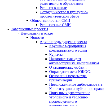
религиозного образования
Религия в школе
Сотрудничество в культурно-
просветительской сфере
Общественность и СМИ
Религиозные СМИ
Завершенные проекты
Демократия в осаде
Новости
Архив предыдущего проекта
Крупные мероприятия
консервативного толка
Курьезы
Национальная идея,
антивестернизм, империализм
О странностях любви...
Оправдания дела ЮКОСа
Основания пересмотра
приватизации
Предложения де-либерализовать
Конституцию и публичное право
Призывы к ужесточению
уголовного и уголовно-
процессуального
законодательства