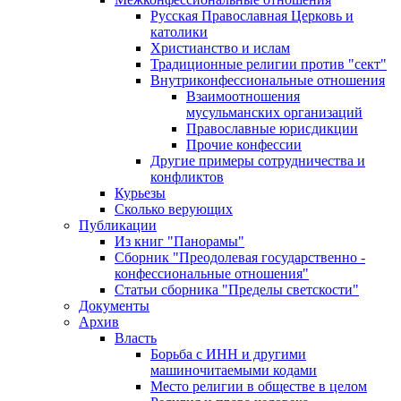
Русская Православная Церковь и
католики
Христианство и ислам
Традиционные религии против "сект"
Внутриконфессиональные отношения
Взаимоотношения
мусульманских организаций
Православные юрисдикции
Прочие конфессии
Другие примеры сотрудничества и
конфликтов
Курьезы
Сколько верующих
Публикации
Из книг "Панорамы"
Сборник "Преодолевая государственно -
конфессиональные отношения"
Статьи сборника "Пределы светскости"
Документы
Архив
Власть
Борьба с ИНН и другими
машиночитаемыми кодами
Место религии в обществе в целом