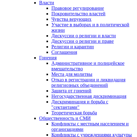
Власти
Правовое регулирование
Покровительство властей
Чувства верующих
Участие в выборах и в политической
жизни
Дискуссии о религии и власти
Дискуссии о религии и праве
Религии и карантин
Соглашения
Гонения
Административное и полицейское
вмешательство
Места для молитвы
Отказ в регистрации и ликвидация
религиозных объединений
Защита от гонений
Негосударственная дискриминация
Дискриминация и борьба с
"сектантами"
Теоретическая борьба
Общественность и СМИ
Конфликты с местным населением и
организациями
Конфликты с учреждениями культуры