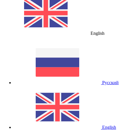
English
Русский
English