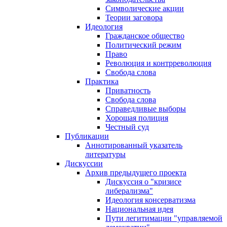
Символические акции
Теории заговора
Идеология
Гражданское общество
Политический режим
Право
Революция и контрреволюция
Свобода слова
Практика
Приватность
Свобода слова
Справедливые выборы
Хорошая полиция
Честный суд
Публикации
Аннотированный указатель
литературы
Дискуссии
Архив предыдущего проекта
Дискуссия о "кризисе
либерализма"
Идеология консерватизма
Национальная идея
Пути легитимации "управляемой