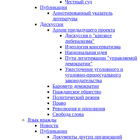
Честный суд
Публикации
Аннотированный указатель
литературы
Дискуссии
Архив предыдущего проекта
Дискуссия о "кризисе
либерализма"
Идеология консерватизма
Национальная идея
Пути легитимации "управляемой
демократии"
Ужесточение уголовного и
уголовно-процесуального
законодательства
Барометр демократии
Гражданское общество
Политический режим
Право
Революция и оппозиция
Свобода слова
Язык вражды
Новости
Публикации
Документы других организаций