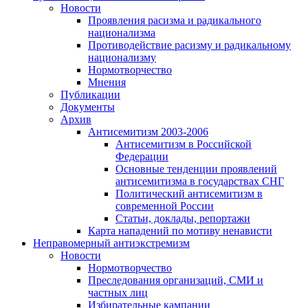
Новости
Проявления расизма и радикального
национализма
Противодействие расизму и радикальному
национализму
Нормотворчество
Мнения
Публикации
Документы
Архив
Антисемитизм 2003-2006
Антисемитизм в Российской
Федерации
Основные тенденции проявлений
антисемитизма в государствах СНГ
Политический антисемитизм в
современной России
Статьи, доклады, репортажи
Карта нападений по мотиву ненависти
Неправомерный антиэкстремизм
Новости
Нормотворчество
Преследования организаций, СМИ и
частных лиц
Избирательные кампании