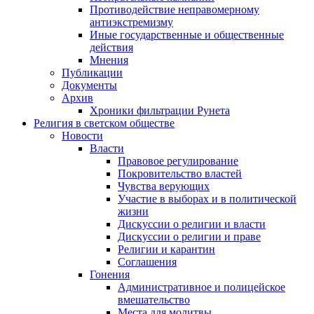
Противодействие неправомерному
антиэкстремизму
Иные государственные и общественные
действия
Мнения
Публикации
Документы
Архив
Хроники фильтрации Рунета
Религия в светском обществе
Новости
Власти
Правовое регулирование
Покровительство властей
Чувства верующих
Участие в выборах и в политической
жизни
Дискуссии о религии и власти
Дискуссии о религии и праве
Религии и карантин
Соглашения
Гонения
Административное и полицейское
вмешательство
Места для молитвы