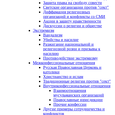
Защита права на свободу совести
Светские организации против "сект"
Диффамация религиозных
организаций и конфликты со СМИ
Акции в защиту нравственности
Дискуссии о религии и обществе
Экстремизм
Вандализм
Убийства и насилие
Разжигание национальной и
религиозной розни и призывы к
насилию
Противодействие экстремизму
Межконфессиональные отношения
Русская Православная Церковь и
католики
Христианство и ислам
Традиционные религии против "сект"
Внутриконфессиональные отношения
Взаимоотношения
мусульманских организаций
Православные юрисдикции
Прочие конфессии
Другие примеры сотрудничества и
конфликтов