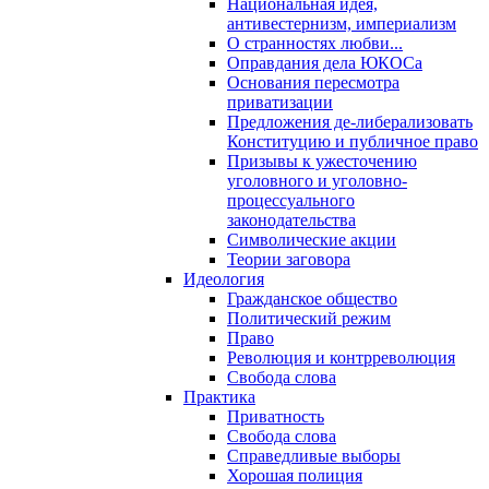
Национальная идея,
антивестернизм, империализм
О странностях любви...
Оправдания дела ЮКОСа
Основания пересмотра
приватизации
Предложения де-либерализовать
Конституцию и публичное право
Призывы к ужесточению
уголовного и уголовно-
процессуального
законодательства
Символические акции
Теории заговора
Идеология
Гражданское общество
Политический режим
Право
Революция и контрреволюция
Свобода слова
Практика
Приватность
Свобода слова
Справедливые выборы
Хорошая полиция