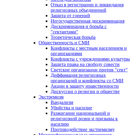
Отказ в регистрации и ликвидация
религиозных объединений
Защита от гонений
Негосударственная дискриминация
Дискриминация и борьба с
"сектантами"
Теоретическая борьба
Общественность и СМИ
Конфликты с местным населением и
организациями
Конфликты с учреждениями культуры
Защита права на свободу совести
Светские организации против "сект"
Диффамация религиозных
организаций и конфликты со СМИ
Акции в защиту нравственности
Дискуссии о религии и обществе
Экстремизм
Вандализм
Убийства и насилие
Разжигание национальной и
религиозной розни и призывы к
насилию
Противодействие экстремизму
Межконфессиональные отношения