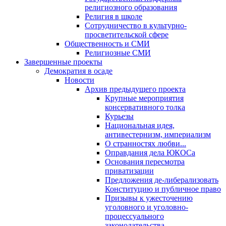
религиозного образования
Религия в школе
Сотрудничество в культурно-
просветительской сфере
Общественность и СМИ
Религиозные СМИ
Завершенные проекты
Демократия в осаде
Новости
Архив предыдущего проекта
Крупные мероприятия
консервативного толка
Курьезы
Национальная идея,
антивестернизм, империализм
О странностях любви...
Оправдания дела ЮКОСа
Основания пересмотра
приватизации
Предложения де-либерализовать
Конституцию и публичное право
Призывы к ужесточению
уголовного и уголовно-
процессуального
законодательства