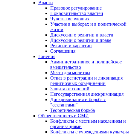
Власти
Правовое регулирование
Покровительство властей
Чувства верующих
Участие в выборах и в политической
жизни
Дискуссии о религии и власти
Дискуссии о религии и праве
Религии и карантин
Соглашения
Гонения
Административное и полицейское
вмешательство
Места для молитвы
Отказ в регистрации и ликвидация
религиозных объединений
Защита от гонений
Негосударственная дискриминация
Дискриминация и борьба с
"сектантами"
Теоретическая борьба
Общественность и СМИ
Конфликты с местным населением и
организациями
Конфликты с учреждениями культуры