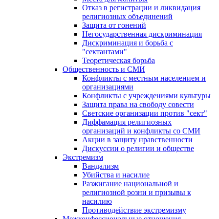
Отказ в регистрации и ликвидация
религиозных объединений
Защита от гонений
Негосударственная дискриминация
Дискриминация и борьба с
"сектантами"
Теоретическая борьба
Общественность и СМИ
Конфликты с местным населением и
организациями
Конфликты с учреждениями культуры
Защита права на свободу совести
Светские организации против "сект"
Диффамация религиозных
организаций и конфликты со СМИ
Акции в защиту нравственности
Дискуссии о религии и обществе
Экстремизм
Вандализм
Убийства и насилие
Разжигание национальной и
религиозной розни и призывы к
насилию
Противодействие экстремизму
Межконфессиональные отношения