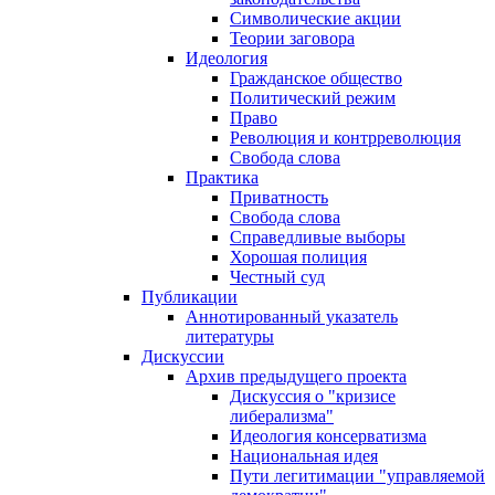
Символические акции
Теории заговора
Идеология
Гражданское общество
Политический режим
Право
Революция и контрреволюция
Свобода слова
Практика
Приватность
Свобода слова
Справедливые выборы
Хорошая полиция
Честный суд
Публикации
Аннотированный указатель
литературы
Дискуссии
Архив предыдущего проекта
Дискуссия о "кризисе
либерализма"
Идеология консерватизма
Национальная идея
Пути легитимации "управляемой