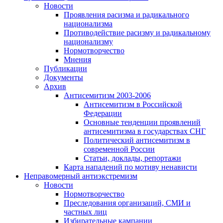
Новости
Проявления расизма и радикального
национализма
Противодействие расизму и радикальному
национализму
Нормотворчество
Мнения
Публикации
Документы
Архив
Антисемитизм 2003-2006
Антисемитизм в Российской
Федерации
Основные тенденции проявлений
антисемитизма в государствах СНГ
Политический антисемитизм в
современной России
Статьи, доклады, репортажи
Карта нападений по мотиву ненависти
Неправомерный антиэкстремизм
Новости
Нормотворчество
Преследования организаций, СМИ и
частных лиц
Избирательные кампании