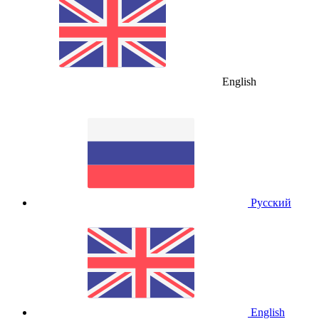
English
Русский
English