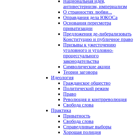
Национальная идея,
антивестернизм, империализм
О странностях любви...
Оправдания дела ЮКОСа
Основания пересмотра
приватизации
Предложения де-либерализовать
Конституцию и публичное право
Призывы к ужесточению
уголовного и уголовно-
процессуального
законодательства
Символические акции
Теории заговора
Идеология
Гражданское общество
Политический режим
Право
Революция и контрреволюция
Свобода слова
Практика
Приватность
Свобода слова
Справедливые выборы
Хорошая полиция