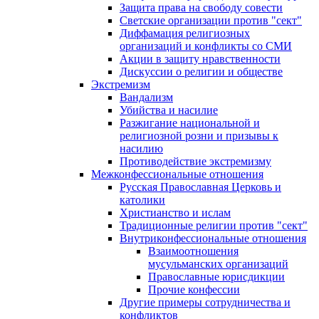
Защита права на свободу совести
Светские организации против "сект"
Диффамация религиозных
организаций и конфликты со СМИ
Акции в защиту нравственности
Дискуссии о религии и обществе
Экстремизм
Вандализм
Убийства и насилие
Разжигание национальной и
религиозной розни и призывы к
насилию
Противодействие экстремизму
Межконфессиональные отношения
Русская Православная Церковь и
католики
Христианство и ислам
Традиционные религии против "сект"
Внутриконфессиональные отношения
Взаимоотношения
мусульманских организаций
Православные юрисдикции
Прочие конфессии
Другие примеры сотрудничества и
конфликтов