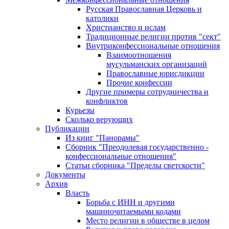
Русская Православная Церковь и
католики
Христианство и ислам
Традиционные религии против "сект"
Внутриконфессиональные отношения
Взаимоотношения
мусульманских организаций
Православные юрисдикции
Прочие конфессии
Другие примеры сотрудничества и
конфликтов
Курьезы
Сколько верующих
Публикации
Из книг "Панорамы"
Сборник "Преодолевая государственно -
конфессиональные отношения"
Статьи сборника "Пределы светскости"
Документы
Архив
Власть
Борьба с ИНН и другими
машиночитаемыми кодами
Место религии в обществе в целом