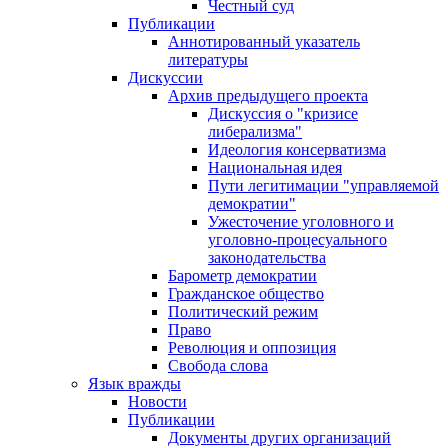
Честный суд
Публикации
Аннотированный указатель
литературы
Дискуссии
Архив предыдущего проекта
Дискуссия о "кризисе
либерализма"
Идеология консерватизма
Национальная идея
Пути легитимации "управляемой
демократии"
Ужесточение уголовного и
уголовно-процесуального
законодательства
Барометр демократии
Гражданское общество
Политический режим
Право
Революция и оппозиция
Свобода слова
Язык вражды
Новости
Публикации
Документы других организаций