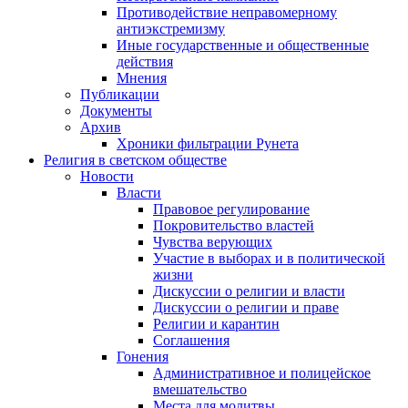
Противодействие неправомерному
антиэкстремизму
Иные государственные и общественные
действия
Мнения
Публикации
Документы
Архив
Хроники фильтрации Рунета
Религия в светском обществе
Новости
Власти
Правовое регулирование
Покровительство властей
Чувства верующих
Участие в выборах и в политической
жизни
Дискуссии о религии и власти
Дискуссии о религии и праве
Религии и карантин
Соглашения
Гонения
Административное и полицейское
вмешательство
Места для молитвы