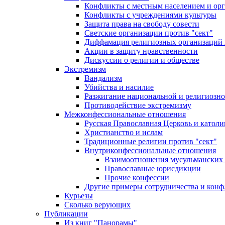
Конфликты с местным населением и ор
Конфликты с учреждениями культуры
Защита права на свободу совести
Светские организации против "сект"
Диффамация религиозных организаций
Акции в защиту нравственности
Дискуссии о религии и обществе
Экстремизм
Вандализм
Убийства и насилие
Разжигание национальной и религиозно
Противодействие экстремизму
Межконфессиональные отношения
Русская Православная Церковь и католи
Христианство и ислам
Традиционные религии против "сект"
Внутриконфессиональные отношения
Взаимоотношения мусульманских 
Православные юрисдикции
Прочие конфессии
Другие примеры сотрудничества и конф
Курьезы
Сколько верующих
Публикации
Из книг "Панорамы"