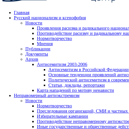
Главная
Русский национализм и ксенофобия
Новости
Проявления расизма и радикального национа
Противодействие расизму и радикальному на
Нормотворчество
Мнения
Публикации
Документы
Архив
Антисемитизм 2003-2006
Антисемитизм в Российской Федерации
Основные тенденции проявлений антис
Политический антисемитизм в совреме
Статьи, доклады, репортажи
Карта нападений по мотиву ненависти
Неправомерный антиэкстремизм
Новости
Нормотворчество
Преследования организаций, СМИ и частных
Избирательные кампании
Противодействие неправомерному антиэкстр
Иные государственные и общественные дейст