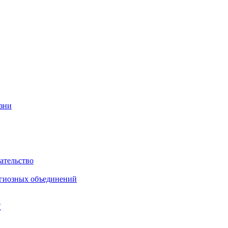
изни
ательство
игиозных объединений
"