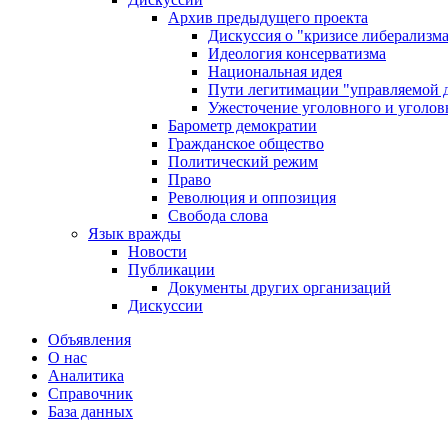
Архив предыдущего проекта
Дискуссия о "кризисе либерализм
Идеология консерватизма
Национальная идея
Пути легитимации "управляемой 
Ужесточение уголовного и уголов
Барометр демократии
Гражданское общество
Политический режим
Право
Революция и оппозиция
Свобода слова
Язык вражды
Новости
Публикации
Документы других организаций
Дискуссии
Объявления
О нас
Аналитика
Справочник
База данных