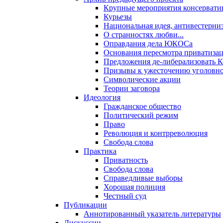
Крупные мероприятия консервати
Курьезы
Национальная идея, антивестерни
О странностях любви...
Оправдания дела ЮКОСа
Основания пересмотра приватиза
Предложения де-либерализовать 
Призывы к ужесточению уголовног
Символические акции
Теории заговора
Идеология
Гражданское общество
Политический режим
Право
Революция и контрреволюция
Свобода слова
Практика
Приватность
Свобода слова
Справедливые выборы
Хорошая полиция
Честный суд
Публикации
Аннотированный указатель литературы
Дискуссии