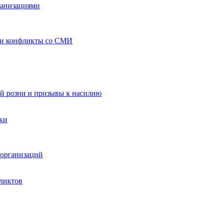
ганизациями
 и конфликты со СМИ
й розни и призывы к насилию
ки
организаций
ликтов