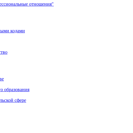
фессиональные отношения"
мыми кодами
ство
ве
го образования
льской сфере