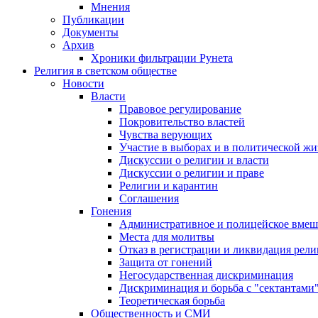
Мнения
Публикации
Документы
Архив
Хроники фильтрации Рунета
Религия в светском обществе
Новости
Власти
Правовое регулирование
Покровительство властей
Чувства верующих
Участие в выборах и в политической ж
Дискуссии о религии и власти
Дискуссии о религии и праве
Религии и карантин
Соглашения
Гонения
Административное и полицейское вмеш
Места для молитвы
Отказ в регистрации и ликвидация рел
Защита от гонений
Негосударственная дискриминация
Дискриминация и борьба с "сектантами
Теоретическая борьба
Общественность и СМИ