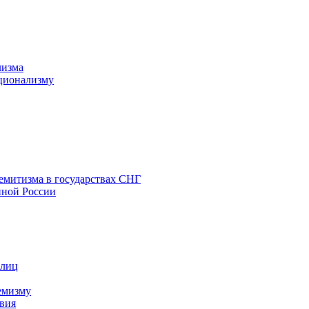
лизма
ционализму
емитизма в государствах СНГ
нной России
 лиц
емизму
вия