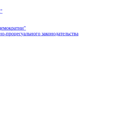
а"
демократии"
но-процесуального законодательства