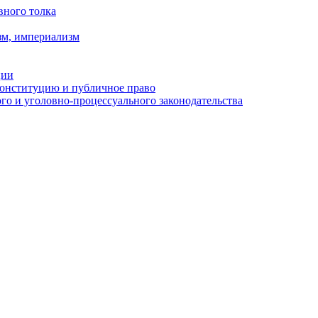
вного толка
зм, империализм
ции
Конституцию и публичное право
о и уголовно-процессуального законодательства