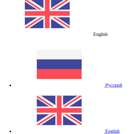
English
Русский
English