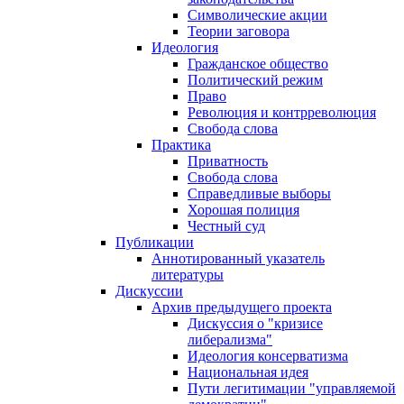
Символические акции
Теории заговора
Идеология
Гражданское общество
Политический режим
Право
Революция и контрреволюция
Свобода слова
Практика
Приватность
Свобода слова
Справедливые выборы
Хорошая полиция
Честный суд
Публикации
Аннотированный указатель
литературы
Дискуссии
Архив предыдущего проекта
Дискуссия о "кризисе
либерализма"
Идеология консерватизма
Национальная идея
Пути легитимации "управляемой