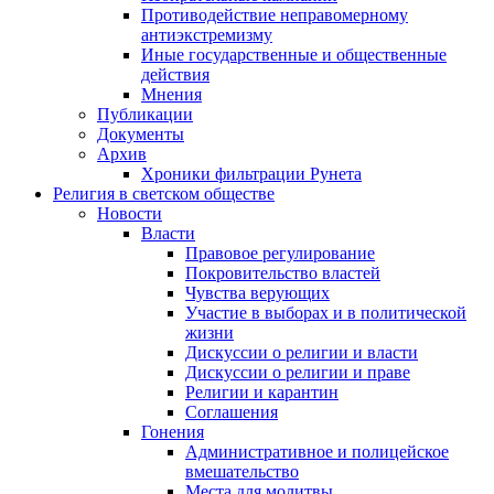
Противодействие неправомерному
антиэкстремизму
Иные государственные и общественные
действия
Мнения
Публикации
Документы
Архив
Хроники фильтрации Рунета
Религия в светском обществе
Новости
Власти
Правовое регулирование
Покровительство властей
Чувства верующих
Участие в выборах и в политической
жизни
Дискуссии о религии и власти
Дискуссии о религии и праве
Религии и карантин
Соглашения
Гонения
Административное и полицейское
вмешательство
Места для молитвы