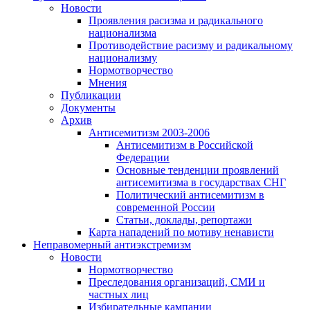
Новости
Проявления расизма и радикального
национализма
Противодействие расизму и радикальному
национализму
Нормотворчество
Мнения
Публикации
Документы
Архив
Антисемитизм 2003-2006
Антисемитизм в Российской
Федерации
Основные тенденции проявлений
антисемитизма в государствах СНГ
Политический антисемитизм в
современной России
Статьи, доклады, репортажи
Карта нападений по мотиву ненависти
Неправомерный антиэкстремизм
Новости
Нормотворчество
Преследования организаций, СМИ и
частных лиц
Избирательные кампании