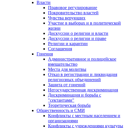
Власти
Правовое регулирование
Покровительство властей
Чувства верующих
Участие в выборах и в политической
жизни
Дискуссии о религии и власти
Дискуссии о религии и праве
Религии и карантин
Соглашения
Гонения
Административное и полицейское
вмешательство
Места для молитвы
Отказ в регистрации и ликвидация
религиозных объединений
Защита от гонений
Негосударственная дискриминация
Дискриминация и борьба с
"сектантами"
Теоретическая борьба
Общественность и СМИ
Конфликты с местным населением и
организациями
Конфликты с учреждениями культуры