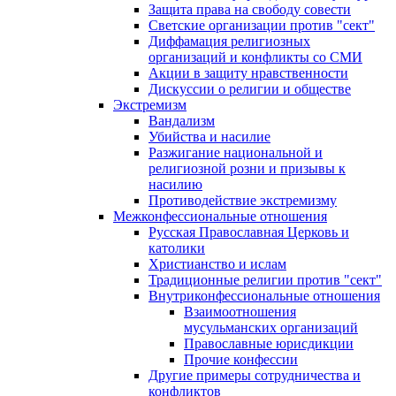
Защита права на свободу совести
Светские организации против "сект"
Диффамация религиозных
организаций и конфликты со СМИ
Акции в защиту нравственности
Дискуссии о религии и обществе
Экстремизм
Вандализм
Убийства и насилие
Разжигание национальной и
религиозной розни и призывы к
насилию
Противодействие экстремизму
Межконфессиональные отношения
Русская Православная Церковь и
католики
Христианство и ислам
Традиционные религии против "сект"
Внутриконфессиональные отношения
Взаимоотношения
мусульманских организаций
Православные юрисдикции
Прочие конфессии
Другие примеры сотрудничества и
конфликтов