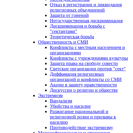
Отказ в регистрации и ликвидация
религиозных объединений
Защита от гонений
Негосударственная дискриминация
Дискриминация и борьба с
"сектантами"
Теоретическая борьба
Общественность и СМИ
Конфликты с местным населением и
организациями
Конфликты с учреждениями культуры
Защита права на свободу совести
Светские организации против "сект"
Диффамация религиозных
организаций и конфликты со СМИ
Акции в защиту нравственности
Дискуссии о религии и обществе
Экстремизм
Вандализм
Убийства и насилие
Разжигание национальной и
религиозной розни и призывы к
насилию
Противодействие экстремизму
Межконфессиональные отношения