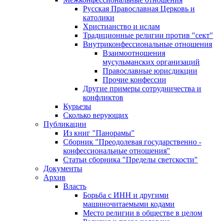
Русская Православная Церковь и
католики
Христианство и ислам
Традиционные религии против "сект"
Внутриконфессиональные отношения
Взаимоотношения
мусульманских организаций
Православные юрисдикции
Прочие конфессии
Другие примеры сотрудничества и
конфликтов
Курьезы
Сколько верующих
Публикации
Из книг "Панорамы"
Сборник "Преодолевая государственно -
конфессиональные отношения"
Статьи сборника "Пределы светскости"
Документы
Архив
Власть
Борьба с ИНН и другими
машиночитаемыми кодами
Место религии в обществе в целом