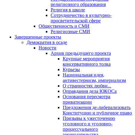
религиозного образования
Религия в школе
Сотрудничество в культурно-
просветительской сфере
Общественность и СМИ
Религиозные СМИ
Завершенные проекты
Демократия в осаде
Новости
Архив предыдущего проекта
Крупные мероприятия
консервативного толка
Курьезы
Национальная идея,
антивестернизм, империализм
О странностях любви...
Оправдания дела ЮКОСа
Основания пересмотра
приватизации
Предложения де-либерализовать
Конституцию и публичное право
Призывы к ужесточению
уголовного и уголовно-
процессуального
законодательства