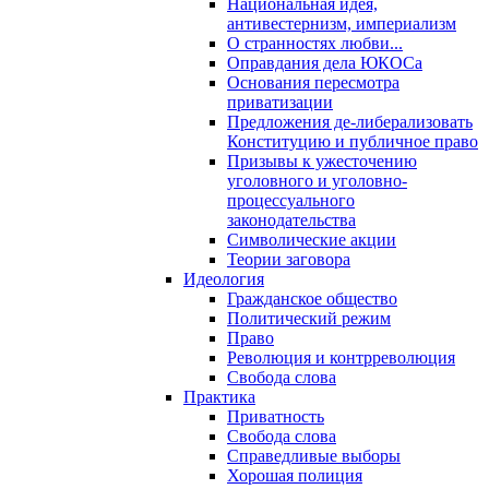
Национальная идея,
антивестернизм, империализм
О странностях любви...
Оправдания дела ЮКОСа
Основания пересмотра
приватизации
Предложения де-либерализовать
Конституцию и публичное право
Призывы к ужесточению
уголовного и уголовно-
процессуального
законодательства
Символические акции
Теории заговора
Идеология
Гражданское общество
Политический режим
Право
Революция и контрреволюция
Свобода слова
Практика
Приватность
Свобода слова
Справедливые выборы
Хорошая полиция