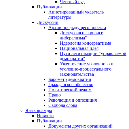
Честный суд
Публикации
Аннотированный указатель
литературы
Дискуссии
Архив предыдущего проекта
Дискуссия о "кризисе
либерализма"
Идеология консерватизма
Национальная идея
Пути легитимации "управляемой
демократии"
Ужесточение уголовного и
уголовно-процесуального
законодательства
Барометр демократии
Гражданское общество
Политический режим
Право
Революция и оппозиция
Свобода слова
Язык вражды
Новости
Публикации
Документы других организаций