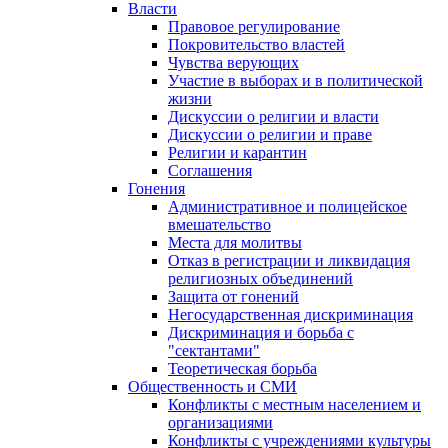
Власти
Правовое регулирование
Покровительство властей
Чувства верующих
Участие в выборах и в политической
жизни
Дискуссии о религии и власти
Дискуссии о религии и праве
Религии и карантин
Соглашения
Гонения
Административное и полицейское
вмешательство
Места для молитвы
Отказ в регистрации и ликвидация
религиозных объединений
Защита от гонений
Негосударственная дискриминация
Дискриминация и борьба с
"сектантами"
Теоретическая борьба
Общественность и СМИ
Конфликты с местным населением и
организациями
Конфликты с учреждениями культуры