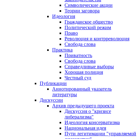
Символические акции
Теории заговора
Идеология
Гражданское общество
Политический режим
Право
Революция и контрреволюция
Свобода слова
Практика
Приватность
Свобода слова
Справедливые выборы
Хорошая полиция
Честный суд
Публикации
Аннотированный указатель
литературы
Дискуссии
Архив предыдущего проекта
Дискуссия о "кризисе
либерализма"
Идеология консерватизма
Национальная идея
Пути легитимации "управляемой