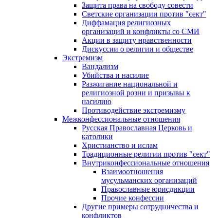
Защита права на свободу совести
Светские организации против "сект"
Диффамация религиозных
организаций и конфликты со СМИ
Акции в защиту нравственности
Дискуссии о религии и обществе
Экстремизм
Вандализм
Убийства и насилие
Разжигание национальной и
религиозной розни и призывы к
насилию
Противодействие экстремизму
Межконфессиональные отношения
Русская Православная Церковь и
католики
Христианство и ислам
Традиционные религии против "сект"
Внутриконфессиональные отношения
Взаимоотношения
мусульманских организаций
Православные юрисдикции
Прочие конфессии
Другие примеры сотрудничества и
конфликтов