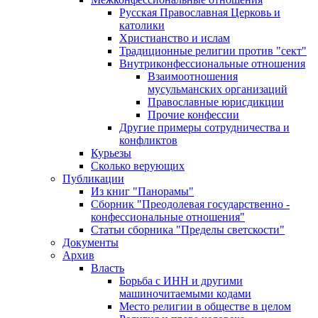
Русская Православная Церковь и
католики
Христианство и ислам
Традиционные религии против "сект"
Внутриконфессиональные отношения
Взаимоотношения
мусульманских организаций
Православные юрисдикции
Прочие конфессии
Другие примеры сотрудничества и
конфликтов
Курьезы
Сколько верующих
Публикации
Из книг "Панорамы"
Сборник "Преодолевая государственно -
конфессиональные отношения"
Статьи сборника "Пределы светскости"
Документы
Архив
Власть
Борьба с ИНН и другими
машиночитаемыми кодами
Место религии в обществе в целом