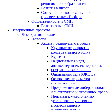
религиозного образования
Религия в школе
Сотрудничество в культурно-
просветительской сфере
Общественность и СМИ
Религиозные СМИ
Завершенные проекты
Демократия в осаде
Новости
Архив предыдущего проекта
Крупные мероприятия
консервативного толка
Курьезы
Национальная идея,
антивестернизм, империализм
О странностях любви...
Оправдания дела ЮКОСа
Основания пересмотра
приватизации
Предложения де-либерализовать
Конституцию и публичное право
Призывы к ужесточению
уголовного и уголовно-
процессуального
законодательства