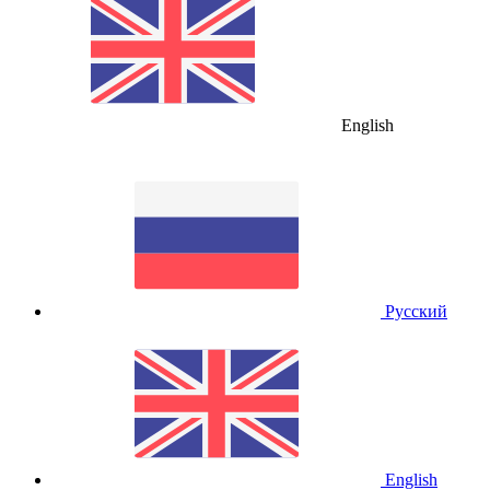
English
Русский
English