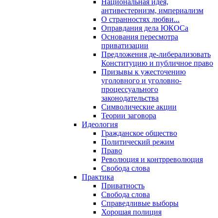
Национальная идея,
антивестернизм, империализм
О странностях любви...
Оправдания дела ЮКОСа
Основания пересмотра
приватизации
Предложения де-либерализовать
Конституцию и публичное право
Призывы к ужесточению
уголовного и уголовно-
процессуального
законодательства
Символические акции
Теории заговора
Идеология
Гражданское общество
Политический режим
Право
Революция и контрреволюция
Свобода слова
Практика
Приватность
Свобода слова
Справедливые выборы
Хорошая полиция