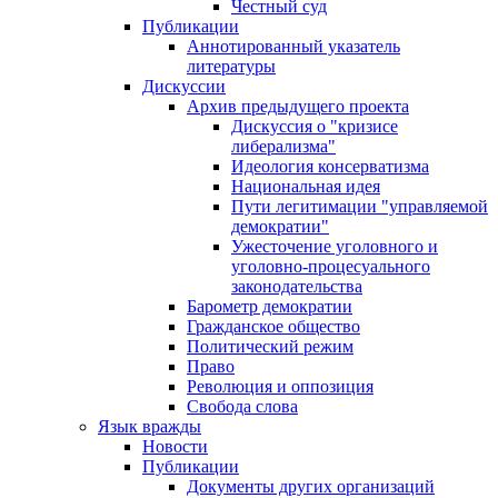
Честный суд
Публикации
Аннотированный указатель
литературы
Дискуссии
Архив предыдущего проекта
Дискуссия о "кризисе
либерализма"
Идеология консерватизма
Национальная идея
Пути легитимации "управляемой
демократии"
Ужесточение уголовного и
уголовно-процесуального
законодательства
Барометр демократии
Гражданское общество
Политический режим
Право
Революция и оппозиция
Свобода слова
Язык вражды
Новости
Публикации
Документы других организаций