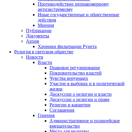
Противодействие неправомерному
антиэкстремизму
Иные государственные и общественные
действия
Мнения
Публикации
Документы
Архив
Хроники фильтрации Рунета
Религия в светском обществе
Новости
Власти
Правовое регулирование
Покровительство властей
Чувства верующих
Участие в выборах и в политической
жизни
Дискуссии о религии и власти
Дискуссии о религии и праве
Религии и карантин
Соглашения
Гонения
Административное и полицейское
вмешательство
Места для молитвы