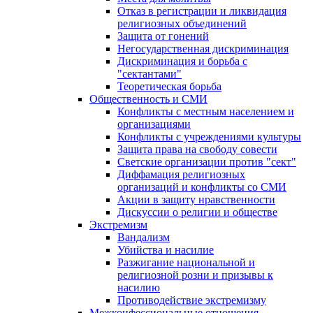
Отказ в регистрации и ликвидация
религиозных объединений
Защита от гонений
Негосударственная дискриминация
Дискриминация и борьба с
"сектантами"
Теоретическая борьба
Общественность и СМИ
Конфликты с местным населением и
организациями
Конфликты с учреждениями культуры
Защита права на свободу совести
Светские организации против "сект"
Диффамация религиозных
организаций и конфликты со СМИ
Акции в защиту нравственности
Дискуссии о религии и обществе
Экстремизм
Вандализм
Убийства и насилие
Разжигание национальной и
религиозной розни и призывы к
насилию
Противодействие экстремизму
Межконфессиональные отношения