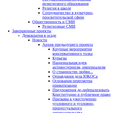
религиозного образования
Религия в школе
Сотрудничество в культурно-
просветительской сфере
Общественность и СМИ
Религиозные СМИ
Завершенные проекты
Демократия в осаде
Новости
Архив предыдущего проекта
Крупные мероприятия
консервативного толка
Курьезы
Национальная идея,
антивестернизм, империализм
О странностях любви...
Оправдания дела ЮКОСа
Основания пересмотра
приватизации
Предложения де-либерализовать
Конституцию и публичное право
Призывы к ужесточению
уголовного и уголовно-
процессуального
законодательства