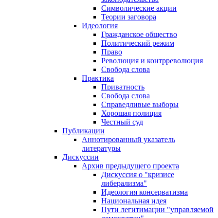
Символические акции
Теории заговора
Идеология
Гражданское общество
Политический режим
Право
Революция и контрреволюция
Свобода слова
Практика
Приватность
Свобода слова
Справедливые выборы
Хорошая полиция
Честный суд
Публикации
Аннотированный указатель
литературы
Дискуссии
Архив предыдущего проекта
Дискуссия о "кризисе
либерализма"
Идеология консерватизма
Национальная идея
Пути легитимации "управляемой