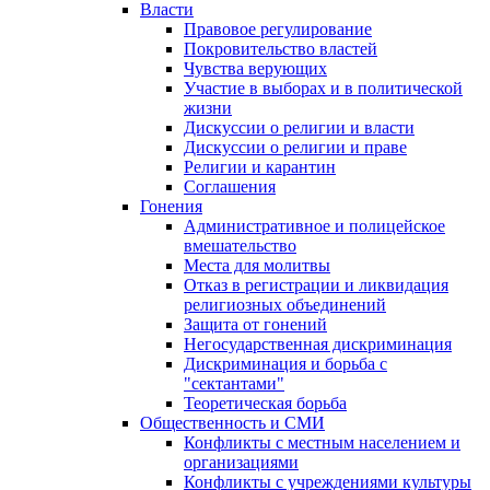
Власти
Правовое регулирование
Покровительство властей
Чувства верующих
Участие в выборах и в политической
жизни
Дискуссии о религии и власти
Дискуссии о религии и праве
Религии и карантин
Соглашения
Гонения
Административное и полицейское
вмешательство
Места для молитвы
Отказ в регистрации и ликвидация
религиозных объединений
Защита от гонений
Негосударственная дискриминация
Дискриминация и борьба с
"сектантами"
Теоретическая борьба
Общественность и СМИ
Конфликты с местным населением и
организациями
Конфликты с учреждениями культуры