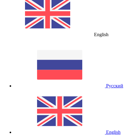
English
Русский
English