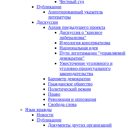
Честный суд
Публикации
Аннотированный указатель
литературы
Дискуссии
Архив предыдущего проекта
Дискуссия о "кризисе
либерализма"
Идеология консерватизма
Национальная идея
Пути легитимации "управляемой
демократии"
Ужесточение уголовного и
уголовно-процесуального
законодательства
Барометр демократии
Гражданское общество
Политический режим
Право
Революция и оппозиция
Свобода слова
Язык вражды
Новости
Публикации
Документы других организаций