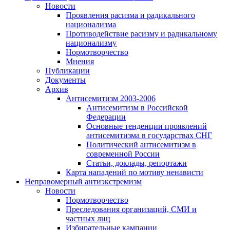
Новости
Проявления расизма и радикального
национализма
Противодействие расизму и радикальному
национализму
Нормотворчество
Мнения
Публикации
Документы
Архив
Антисемитизм 2003-2006
Антисемитизм в Российской
Федерации
Основные тенденции проявлений
антисемитизма в государствах СНГ
Политический антисемитизм в
современной России
Статьи, доклады, репортажи
Карта нападений по мотиву ненависти
Неправомерный антиэкстремизм
Новости
Нормотворчество
Преследования организаций, СМИ и
частных лиц
Избирательные кампании