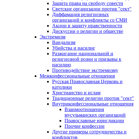
Защита права на свободу совести
Светские организации против "сект"
Диффамация религиозных
организаций и конфликты со СМИ
Акции в защиту нравственности
Дискуссии о религии и обществе
Экстремизм
Вандализм
Убийства и насилие
Разжигание национальной и
религиозной розни и призывы к
насилию
Противодействие экстремизму
Межконфессиональные отношения
Русская Православная Церковь и
католики
Христианство и ислам
Традиционные религии против "сект"
Внутриконфессиональные отношения
Взаимоотношения
мусульманских организаций
Православные юрисдикции
Прочие конфессии
Другие примеры сотрудничества и
конфликтов