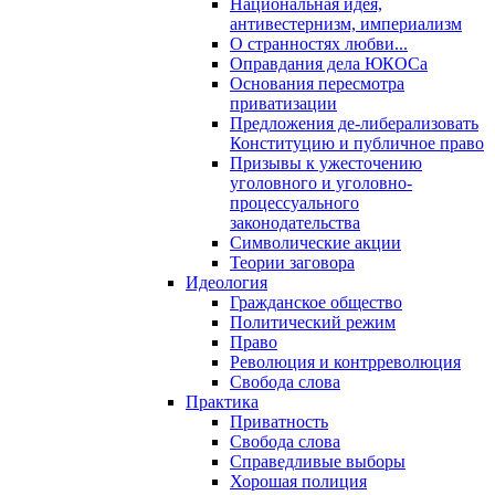
Национальная идея,
антивестернизм, империализм
О странностях любви...
Оправдания дела ЮКОСа
Основания пересмотра
приватизации
Предложения де-либерализовать
Конституцию и публичное право
Призывы к ужесточению
уголовного и уголовно-
процессуального
законодательства
Символические акции
Теории заговора
Идеология
Гражданское общество
Политический режим
Право
Революция и контрреволюция
Свобода слова
Практика
Приватность
Свобода слова
Справедливые выборы
Хорошая полиция