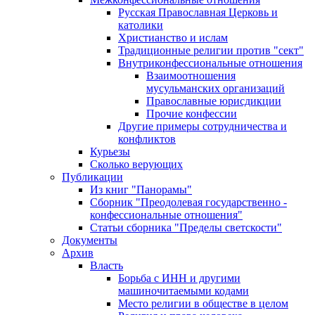
Русская Православная Церковь и
католики
Христианство и ислам
Традиционные религии против "сект"
Внутриконфессиональные отношения
Взаимоотношения
мусульманских организаций
Православные юрисдикции
Прочие конфессии
Другие примеры сотрудничества и
конфликтов
Курьезы
Сколько верующих
Публикации
Из книг "Панорамы"
Сборник "Преодолевая государственно -
конфессиональные отношения"
Статьи сборника "Пределы светскости"
Документы
Архив
Власть
Борьба с ИНН и другими
машиночитаемыми кодами
Место религии в обществе в целом