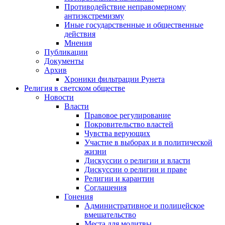
Противодействие неправомерному
антиэкстремизму
Иные государственные и общественные
действия
Мнения
Публикации
Документы
Архив
Хроники фильтрации Рунета
Религия в светском обществе
Новости
Власти
Правовое регулирование
Покровительство властей
Чувства верующих
Участие в выборах и в политической
жизни
Дискуссии о религии и власти
Дискуссии о религии и праве
Религии и карантин
Соглашения
Гонения
Административное и полицейское
вмешательство
Места для молитвы