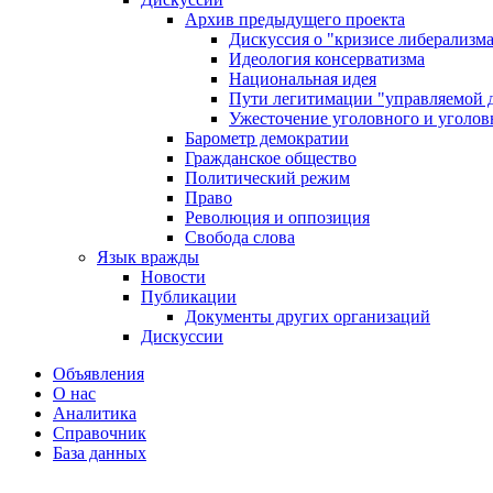
Архив предыдущего проекта
Дискуссия о "кризисе либерализм
Идеология консерватизма
Национальная идея
Пути легитимации "управляемой 
Ужесточение уголовного и уголов
Барометр демократии
Гражданское общество
Политический режим
Право
Революция и оппозиция
Свобода слова
Язык вражды
Новости
Публикации
Документы других организаций
Дискуссии
Объявления
О нас
Аналитика
Справочник
База данных