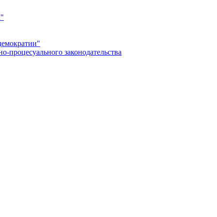
а"
демократии"
но-процесуального законодательства