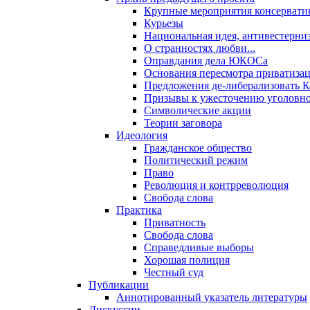
Крупные мероприятия консервати
Курьезы
Национальная идея, антивестерни
О странностях любви...
Оправдания дела ЮКОСа
Основания пересмотра приватиза
Предложения де-либерализовать 
Призывы к ужесточению уголовног
Символические акции
Теории заговора
Идеология
Гражданское общество
Политический режим
Право
Революция и контрреволюция
Свобода слова
Практика
Приватность
Свобода слова
Справедливые выборы
Хорошая полиция
Честный суд
Публикации
Аннотированный указатель литературы
Дискуссии