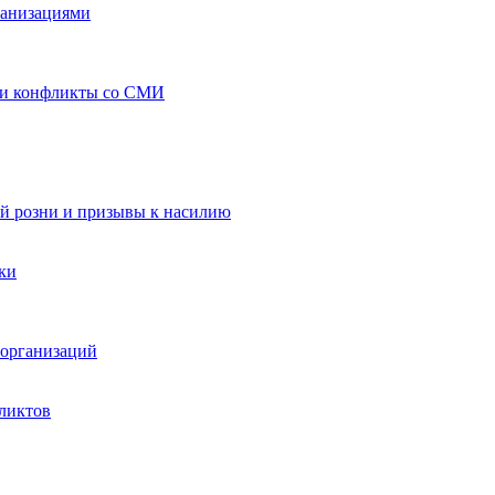
ганизациями
 и конфликты со СМИ
й розни и призывы к насилию
ки
организаций
ликтов