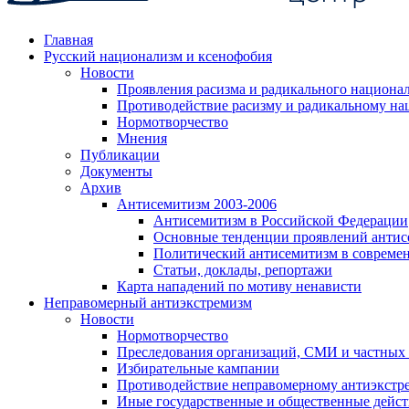
Главная
Русский национализм и ксенофобия
Новости
Проявления расизма и радикального национа
Противодействие расизму и радикальному на
Нормотворчество
Мнения
Публикации
Документы
Архив
Антисемитизм 2003-2006
Антисемитизм в Российской Федерации
Основные тенденции проявлений антис
Политический антисемитизм в совреме
Статьи, доклады, репортажи
Карта нападений по мотиву ненависти
Неправомерный антиэкстремизм
Новости
Нормотворчество
Преследования организаций, СМИ и частных
Избирательные кампании
Противодействие неправомерному антиэкстр
Иные государственные и общественные дейст