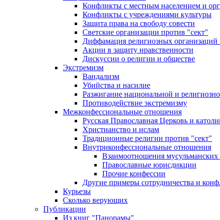
Конфликты с местным населением и ор
Конфликты с учреждениями культуры
Защита права на свободу совести
Светские организации против "сект"
Диффамация религиозных организаций
Акции в защиту нравственности
Дискуссии о религии и обществе
Экстремизм
Вандализм
Убийства и насилие
Разжигание национальной и религиозно
Противодействие экстремизму
Межконфессиональные отношения
Русская Православная Церковь и католи
Христианство и ислам
Традиционные религии против "сект"
Внутриконфессиональные отношения
Взаимоотношения мусульманских 
Православные юрисдикции
Прочие конфессии
Другие примеры сотрудничества и конф
Курьезы
Сколько верующих
Публикации
Из книг "Панорамы"