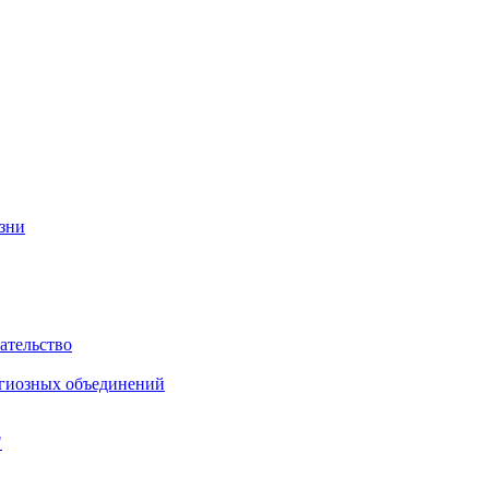
изни
ательство
игиозных объединений
"