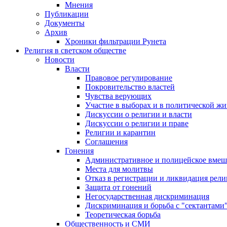
Мнения
Публикации
Документы
Архив
Хроники фильтрации Рунета
Религия в светском обществе
Новости
Власти
Правовое регулирование
Покровительство властей
Чувства верующих
Участие в выборах и в политической ж
Дискуссии о религии и власти
Дискуссии о религии и праве
Религии и карантин
Соглашения
Гонения
Административное и полицейское вмеш
Места для молитвы
Отказ в регистрации и ликвидация рел
Защита от гонений
Негосударственная дискриминация
Дискриминация и борьба с "сектантами
Теоретическая борьба
Общественность и СМИ