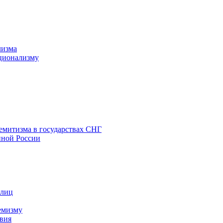
лизма
ционализму
емитизма в государствах СНГ
нной России
 лиц
емизму
вия