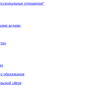
фессиональные отношения"
мыми кодами
ство
ве
го образования
льской сфере