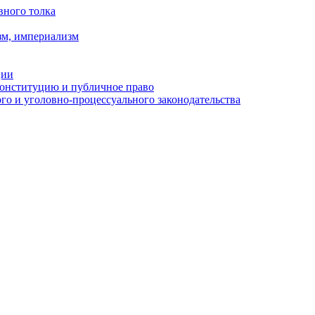
вного толка
зм, империализм
ции
Конституцию и публичное право
о и уголовно-процессуального законодательства