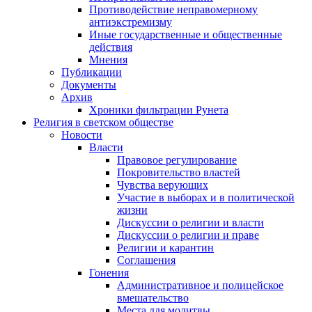
Противодействие неправомерному
антиэкстремизму
Иные государственные и общественные
действия
Мнения
Публикации
Документы
Архив
Хроники фильтрации Рунета
Религия в светском обществе
Новости
Власти
Правовое регулирование
Покровительство властей
Чувства верующих
Участие в выборах и в политической
жизни
Дискуссии о религии и власти
Дискуссии о религии и праве
Религии и карантин
Соглашения
Гонения
Административное и полицейское
вмешательство
Места для молитвы