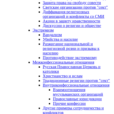
Защита права на свободу совести
Светские организации против "сект"
Диффамация религиозных
организаций и конфликты со СМИ
Акции в защиту нравственности
Дискуссии о религии и обществе
Экстремизм
Вандализм
Убийства и насилие
Разжигание национальной и
религиозной розни и призывы к
насилию
Противодействие экстремизму
Межконфессиональные отношения
Русская Православная Церковь и
католики
Христианство и ислам
Традиционные религии против "сект"
Внутриконфессиональные отношения
Взаимоотношения
мусульманских организаций
Православные юрисдикции
Прочие конфессии
Другие примеры сотрудничества и
конфликтов