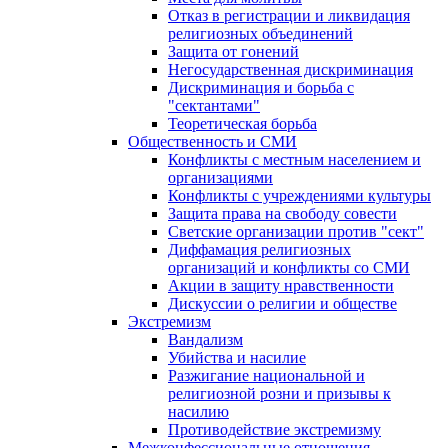
Отказ в регистрации и ликвидация
религиозных объединений
Защита от гонений
Негосударственная дискриминация
Дискриминация и борьба с
"сектантами"
Теоретическая борьба
Общественность и СМИ
Конфликты с местным населением и
организациями
Конфликты с учреждениями культуры
Защита права на свободу совести
Светские организации против "сект"
Диффамация религиозных
организаций и конфликты со СМИ
Акции в защиту нравственности
Дискуссии о религии и обществе
Экстремизм
Вандализм
Убийства и насилие
Разжигание национальной и
религиозной розни и призывы к
насилию
Противодействие экстремизму
Межконфессиональные отношения