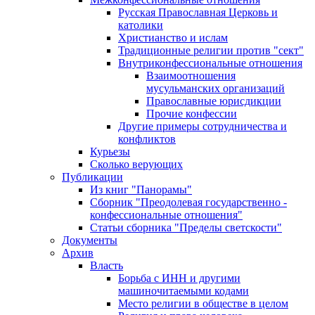
Русская Православная Церковь и
католики
Христианство и ислам
Традиционные религии против "сект"
Внутриконфессиональные отношения
Взаимоотношения
мусульманских организаций
Православные юрисдикции
Прочие конфессии
Другие примеры сотрудничества и
конфликтов
Курьезы
Сколько верующих
Публикации
Из книг "Панорамы"
Сборник "Преодолевая государственно -
конфессиональные отношения"
Статьи сборника "Пределы светскости"
Документы
Архив
Власть
Борьба с ИНН и другими
машиночитаемыми кодами
Место религии в обществе в целом