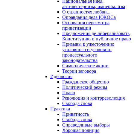
Национальная идея,
антивестернизм, империализм
О странностях любви...
Оправдания дела ЮКОСа
Основания пересмотра
приватизации
Предложения де-либерализовать
Конституцию и публичное право
Призывы к ужесточению
уголовного и уголовно-
процессуального
законодательства
Символические акции
Теории заговора
Идеология
Гражданское общество
Политический режим
Право
Революция и контрреволюция
Свобода слова
Практика
Приватность
Свобода слова
Справедливые выборы
Хорошая полиция