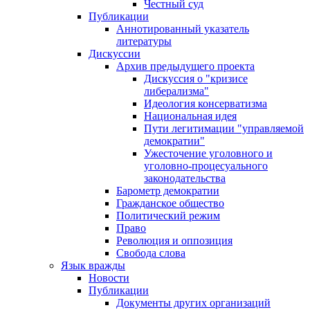
Честный суд
Публикации
Аннотированный указатель
литературы
Дискуссии
Архив предыдущего проекта
Дискуссия о "кризисе
либерализма"
Идеология консерватизма
Национальная идея
Пути легитимации "управляемой
демократии"
Ужесточение уголовного и
уголовно-процесуального
законодательства
Барометр демократии
Гражданское общество
Политический режим
Право
Революция и оппозиция
Свобода слова
Язык вражды
Новости
Публикации
Документы других организаций