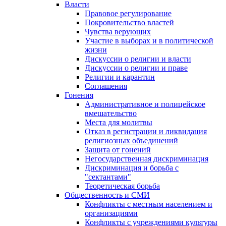
Власти
Правовое регулирование
Покровительство властей
Чувства верующих
Участие в выборах и в политической
жизни
Дискуссии о религии и власти
Дискуссии о религии и праве
Религии и карантин
Соглашения
Гонения
Административное и полицейское
вмешательство
Места для молитвы
Отказ в регистрации и ликвидация
религиозных объединений
Защита от гонений
Негосударственная дискриминация
Дискриминация и борьба с
"сектантами"
Теоретическая борьба
Общественность и СМИ
Конфликты с местным населением и
организациями
Конфликты с учреждениями культуры