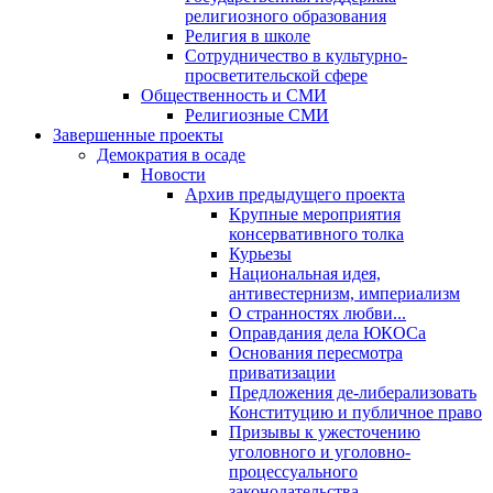
религиозного образования
Религия в школе
Сотрудничество в культурно-
просветительской сфере
Общественность и СМИ
Религиозные СМИ
Завершенные проекты
Демократия в осаде
Новости
Архив предыдущего проекта
Крупные мероприятия
консервативного толка
Курьезы
Национальная идея,
антивестернизм, империализм
О странностях любви...
Оправдания дела ЮКОСа
Основания пересмотра
приватизации
Предложения де-либерализовать
Конституцию и публичное право
Призывы к ужесточению
уголовного и уголовно-
процессуального
законодательства