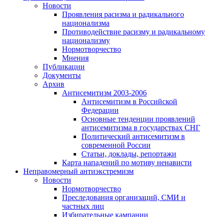
Новости
Проявления расизма и радикального
национализма
Противодействие расизму и радикальному
национализму
Нормотворчество
Мнения
Публикации
Документы
Архив
Антисемитизм 2003-2006
Антисемитизм в Российской
Федерации
Основные тенденции проявлений
антисемитизма в государствах СНГ
Политический антисемитизм в
современной России
Статьи, доклады, репортажи
Карта нападений по мотиву ненависти
Неправомерный антиэкстремизм
Новости
Нормотворчество
Преследования организаций, СМИ и
частных лиц
Избирательные кампании