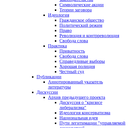
Символические акции
Теории заговора
Идеология
Гражданское общество
Политический режим
Право
Революция и контрреволюция
Свобода слова
Практика
Приватность
Свобода слова
Справедливые выборы
Хорошая полиция
Честный суд
Публикации
Аннотированный указатель
литературы
Дискуссии
Архив предыдущего проекта
Дискуссия о "кризисе
либерализма"
Идеология консерватизма
Национальная идея
Пути легитимации "управляемой