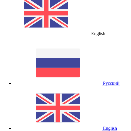
English
Русский
English