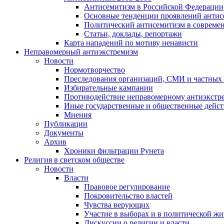
Антисемитизм в Российской Федерации
Основные тенденции проявлений антис
Политический антисемитизм в совреме
Статьи, доклады, репортажи
Карта нападений по мотиву ненависти
Неправомерный антиэкстремизм
Новости
Нормотворчество
Преследования организаций, СМИ и частных
Избирательные кампании
Противодействие неправомерному антиэкстр
Иные государственные и общественные дейст
Мнения
Публикации
Документы
Архив
Хроники фильтрации Рунета
Религия в светском обществе
Новости
Власти
Правовое регулирование
Покровительство властей
Чувства верующих
Участие в выборах и в политической ж
Дискуссии о религии и власти