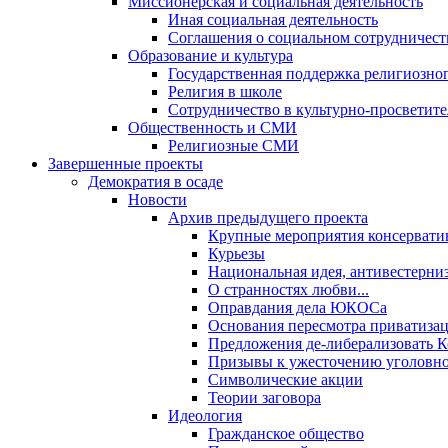
Миссионерская и социальная деятельность
Иная социальная деятельность
Соглашения о социальном сотрудничест
Образование и культура
Государственная поддержка религиозно
Религия в школе
Сотрудничество в культурно-просветите
Общественность и СМИ
Религиозные СМИ
Завершенные проекты
Демократия в осаде
Новости
Архив предыдущего проекта
Крупные мероприятия консервати
Курьезы
Национальная идея, антивестерни
О странностях любви...
Оправдания дела ЮКОСа
Основания пересмотра приватиза
Предложения де-либерализовать 
Призывы к ужесточению уголовног
Символические акции
Теории заговора
Идеология
Гражданское общество