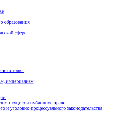
ве
го образования
льской сфере
вного толка
зм, империализм
ции
Конституцию и публичное право
о и уголовно-процессуального законодательства