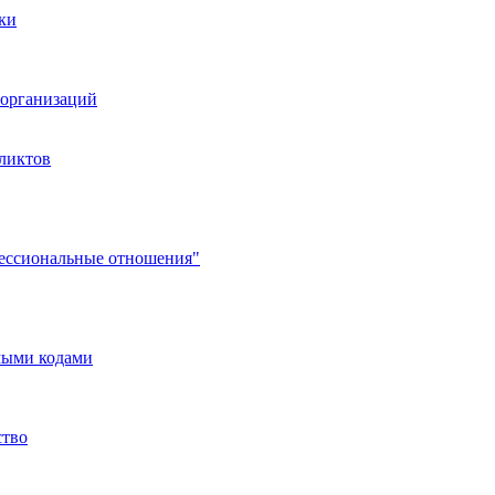
ки
организаций
ликтов
фессиональные отношения"
мыми кодами
ство