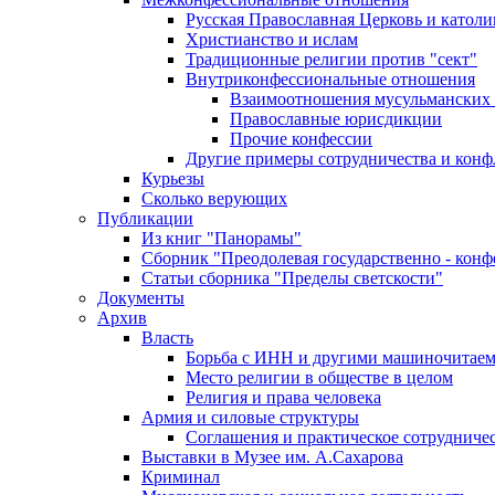
Русская Православная Церковь и католи
Христианство и ислам
Традиционные религии против "сект"
Внутриконфессиональные отношения
Взаимоотношения мусульманских 
Православные юрисдикции
Прочие конфессии
Другие примеры сотрудничества и конф
Курьезы
Сколько верующих
Публикации
Из книг "Панорамы"
Сборник "Преодолевая государственно - кон
Статьи сборника "Пределы светскости"
Документы
Архив
Власть
Борьба с ИНН и другими машиночитае
Место религии в обществе в целом
Религия и права человека
Армия и силовые структуры
Соглашения и практическое сотрудниче
Выставки в Музее им. А.Сахарова
Криминал