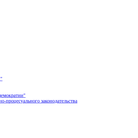
а"
демократии"
но-процесуального законодательства