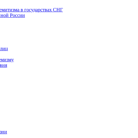
емитизма в государствах СНГ
нной России
 лиц
емизму
вия
изни