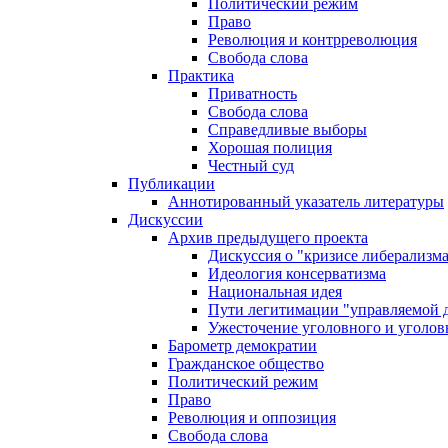
Политический режим
Право
Революция и контрреволюция
Свобода слова
Практика
Приватность
Свобода слова
Справедливые выборы
Хорошая полиция
Честный суд
Публикации
Аннотированный указатель литературы
Дискуссии
Архив предыдущего проекта
Дискуссия о "кризисе либерализм
Идеология консерватизма
Национальная идея
Пути легитимации "управляемой 
Ужесточение уголовного и уголов
Барометр демократии
Гражданское общество
Политический режим
Право
Революция и оппозиция
Свобода слова