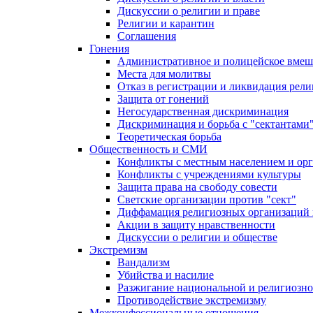
Дискуссии о религии и праве
Религии и карантин
Соглашения
Гонения
Административное и полицейское вмеш
Места для молитвы
Отказ в регистрации и ликвидация рел
Защита от гонений
Негосударственная дискриминация
Дискриминация и борьба с "сектантами
Теоретическая борьба
Общественность и СМИ
Конфликты с местным населением и ор
Конфликты с учреждениями культуры
Защита права на свободу совести
Светские организации против "сект"
Диффамация религиозных организаций
Акции в защиту нравственности
Дискуссии о религии и обществе
Экстремизм
Вандализм
Убийства и насилие
Разжигание национальной и религиозно
Противодействие экстремизму
Межконфессиональные отношения