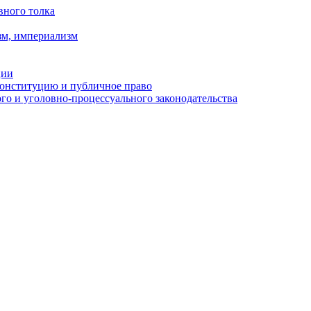
вного толка
зм, империализм
ции
Конституцию и публичное право
о и уголовно-процессуального законодательства