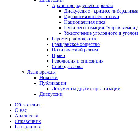
Архив предыдущего проекта
Дискуссия о "кризисе либерализм
Идеология консерватизма
Национальная идея
Пути легитимации "управляемой 
Ужесточение уголовного и уголов
Барометр демократии
Гражданское общество
Политический режим
Право
Революция и оппозиция
Свобода слова
Язык вражды
Новости
Публикации
Документы других организаций
Дискуссии
Объявления
О нас
Аналитика
Справочник
База данных