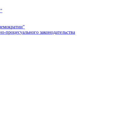
а"
демократии"
но-процесуального законодательства