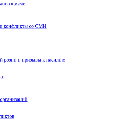
ганизациями
 и конфликты со СМИ
й розни и призывы к насилию
ки
организаций
ликтов