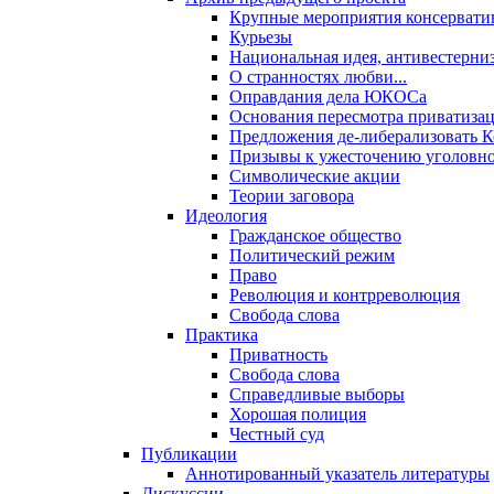
Крупные мероприятия консервати
Курьезы
Национальная идея, антивестерни
О странностях любви...
Оправдания дела ЮКОСа
Основания пересмотра приватиза
Предложения де-либерализовать 
Призывы к ужесточению уголовног
Символические акции
Теории заговора
Идеология
Гражданское общество
Политический режим
Право
Революция и контрреволюция
Свобода слова
Практика
Приватность
Свобода слова
Справедливые выборы
Хорошая полиция
Честный суд
Публикации
Аннотированный указатель литературы
Дискуссии