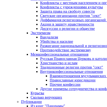
Конфликты с местным населением и ор
Конфликты с учреждениями культуры
Защита права на свободу совести
Светские организации против "сект"
Диффамация религиозных организаций
Акции в защиту нравственности
Дискуссии о религии и обществе
Экстремизм
Вандализм
Убийства и насилие
Разжигание национальной и религиозно
Противодействие экстремизму
Межконфессиональные отношения
Русская Православная Церковь и католи
Христианство и ислам
Традиционные религии против "сект"
Внутриконфессиональные отношения
Взаимоотношения мусульманских 
Православные юрисдикции
Прочие конфессии
Другие примеры сотрудничества и конф
Курьезы
Сколько верующих
Публикации
Из книг "Панорамы"