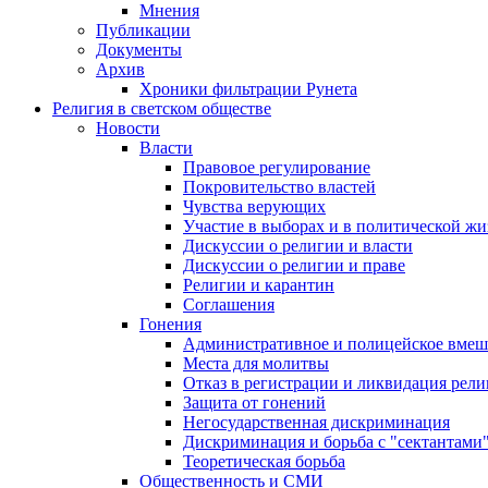
Мнения
Публикации
Документы
Архив
Хроники фильтрации Рунета
Религия в светском обществе
Новости
Власти
Правовое регулирование
Покровительство властей
Чувства верующих
Участие в выборах и в политической ж
Дискуссии о религии и власти
Дискуссии о религии и праве
Религии и карантин
Соглашения
Гонения
Административное и полицейское вмеш
Места для молитвы
Отказ в регистрации и ликвидация рел
Защита от гонений
Негосударственная дискриминация
Дискриминация и борьба с "сектантами
Теоретическая борьба
Общественность и СМИ