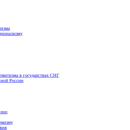
лизма
ционализму
емитизма в государствах СНГ
нной России
 лиц
емизму
вия