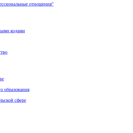
фессиональные отношения"
мыми кодами
ство
ве
го образования
льской сфере