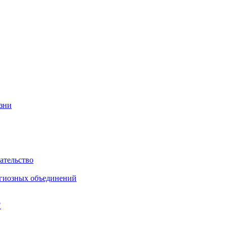
изни
ательство
игиозных объединений
"