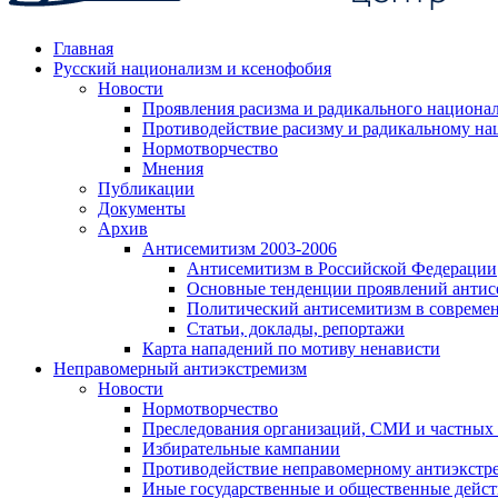
Главная
Русский национализм и ксенофобия
Новости
Проявления расизма и радикального национа
Противодействие расизму и радикальному на
Нормотворчество
Мнения
Публикации
Документы
Архив
Антисемитизм 2003-2006
Антисемитизм в Российской Федерации
Основные тенденции проявлений антис
Политический антисемитизм в совреме
Статьи, доклады, репортажи
Карта нападений по мотиву ненависти
Неправомерный антиэкстремизм
Новости
Нормотворчество
Преследования организаций, СМИ и частных
Избирательные кампании
Противодействие неправомерному антиэкстр
Иные государственные и общественные дейст