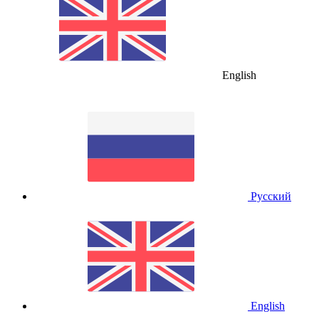
English
Русский
English