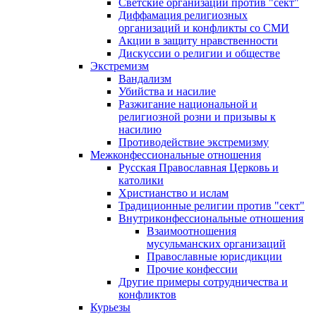
Светские организации против "сект"
Диффамация религиозных
организаций и конфликты со СМИ
Акции в защиту нравственности
Дискуссии о религии и обществе
Экстремизм
Вандализм
Убийства и насилие
Разжигание национальной и
религиозной розни и призывы к
насилию
Противодействие экстремизму
Межконфессиональные отношения
Русская Православная Церковь и
католики
Христианство и ислам
Традиционные религии против "сект"
Внутриконфессиональные отношения
Взаимоотношения
мусульманских организаций
Православные юрисдикции
Прочие конфессии
Другие примеры сотрудничества и
конфликтов
Курьезы