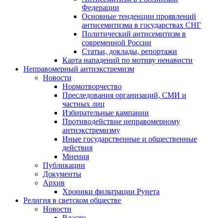
Федерации
Основные тенденции проявлений
антисемитизма в государствах СНГ
Политический антисемитизм в
современной России
Статьи, доклады, репортажи
Карта нападений по мотиву ненависти
Неправомерный антиэкстремизм
Новости
Нормотворчество
Преследования организаций, СМИ и
частных лиц
Избирательные кампании
Противодействие неправомерному
антиэкстремизму
Иные государственные и общественные
действия
Мнения
Публикации
Документы
Архив
Хроники фильтрации Рунета
Религия в светском обществе
Новости
Власти