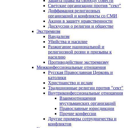
Защита права на свободу совести
Светские организации против "сект"
Диффамация религиозных
организаций и конфликты со СМИ
Акции в защиту нравственности
Дискуссии о религии и обществе
Экстремизм
Вандализм
Убийства и насилие
Разжигание национальной и
религиозной розни и призывы к
насилию
Противодействие экстремизму
Межконфессиональные отношения
Русская Православная Церковь и
католики
Христианство и ислам
Традиционные религии против "сект"
Внутриконфессиональные отношения
Взаимоотношения
мусульманских организаций
Православные юрисдикции
Прочие конфессии
Другие примеры сотрудничества и
конфликтов