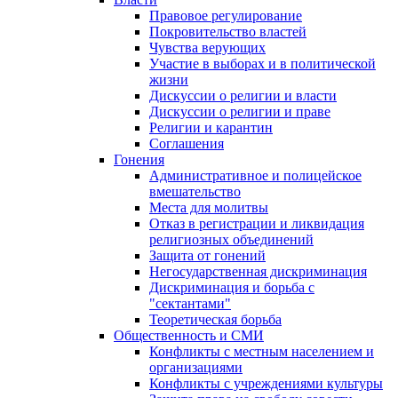
Правовое регулирование
Покровительство властей
Чувства верующих
Участие в выборах и в политической
жизни
Дискуссии о религии и власти
Дискуссии о религии и праве
Религии и карантин
Соглашения
Гонения
Административное и полицейское
вмешательство
Места для молитвы
Отказ в регистрации и ликвидация
религиозных объединений
Защита от гонений
Негосударственная дискриминация
Дискриминация и борьба с
"сектантами"
Теоретическая борьба
Общественность и СМИ
Конфликты с местным населением и
организациями
Конфликты с учреждениями культуры