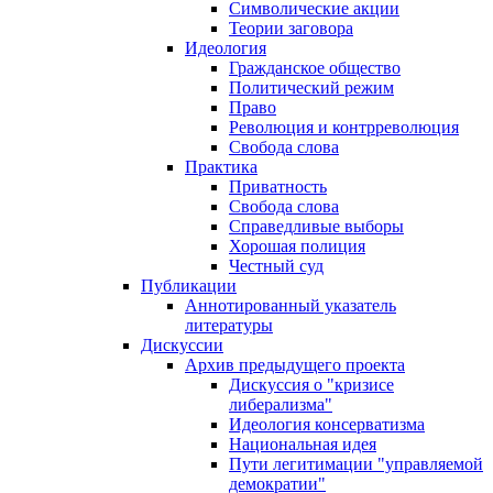
Символические акции
Теории заговора
Идеология
Гражданское общество
Политический режим
Право
Революция и контрреволюция
Свобода слова
Практика
Приватность
Свобода слова
Справедливые выборы
Хорошая полиция
Честный суд
Публикации
Аннотированный указатель
литературы
Дискуссии
Архив предыдущего проекта
Дискуссия о "кризисе
либерализма"
Идеология консерватизма
Национальная идея
Пути легитимации "управляемой
демократии"