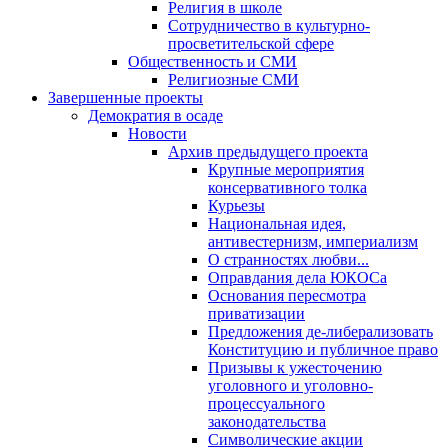
Религия в школе
Сотрудничество в культурно-
просветительской сфере
Общественность и СМИ
Религиозные СМИ
Завершенные проекты
Демократия в осаде
Новости
Архив предыдущего проекта
Крупные мероприятия
консервативного толка
Курьезы
Национальная идея,
антивестернизм, империализм
О странностях любви...
Оправдания дела ЮКОСа
Основания пересмотра
приватизации
Предложения де-либерализовать
Конституцию и публичное право
Призывы к ужесточению
уголовного и уголовно-
процессуального
законодательства
Символические акции