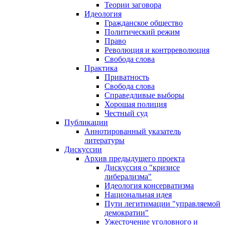
Теории заговора
Идеология
Гражданское общество
Политический режим
Право
Революция и контрреволюция
Свобода слова
Практика
Приватность
Свобода слова
Справедливые выборы
Хорошая полиция
Честный суд
Публикации
Аннотированный указатель
литературы
Дискуссии
Архив предыдущего проекта
Дискуссия о "кризисе
либерализма"
Идеология консерватизма
Национальная идея
Пути легитимации "управляемой
демократии"
Ужесточение уголовного и