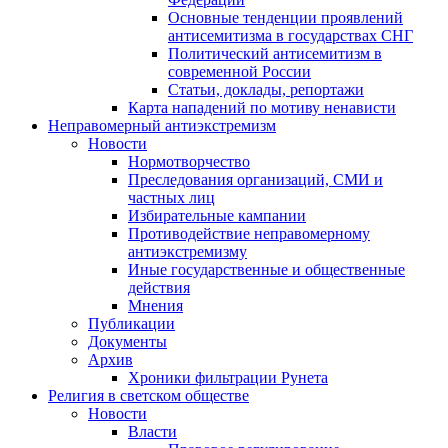
Основные тенденции проявлений
антисемитизма в государствах СНГ
Политический антисемитизм в
современной России
Статьи, доклады, репортажи
Карта нападений по мотиву ненависти
Неправомерный антиэкстремизм
Новости
Нормотворчество
Преследования организаций, СМИ и
частных лиц
Избирательные кампании
Противодействие неправомерному
антиэкстремизму
Иные государственные и общественные
действия
Мнения
Публикации
Документы
Архив
Хроники фильтрации Рунета
Религия в светском обществе
Новости
Власти