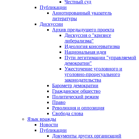
Честный суд
Публикации
Аннотированный указатель
литературы
Дискуссии
Архив предыдущего проекта
Дискуссия о "кризисе
либерализма"
Идеология консерватизма
Национальная идея
Пути легитимации "управляемой
демократии"
Ужесточение уголовного и
уголовно-процесуального
законодательства
Барометр демократии
Гражданское общество
Политический режим
Право
Революция и оппозиция
Свобода слова
Язык вражды
Новости
Публикации
Документы других организаций