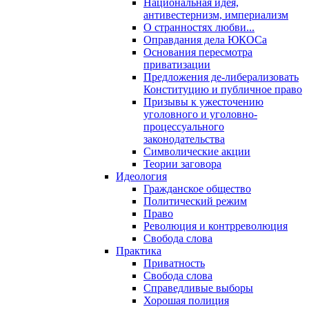
Национальная идея,
антивестернизм, империализм
О странностях любви...
Оправдания дела ЮКОСа
Основания пересмотра
приватизации
Предложения де-либерализовать
Конституцию и публичное право
Призывы к ужесточению
уголовного и уголовно-
процессуального
законодательства
Символические акции
Теории заговора
Идеология
Гражданское общество
Политический режим
Право
Революция и контрреволюция
Свобода слова
Практика
Приватность
Свобода слова
Справедливые выборы
Хорошая полиция