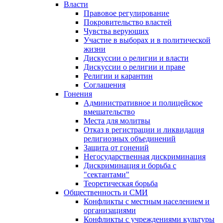
Власти
Правовое регулирование
Покровительство властей
Чувства верующих
Участие в выборах и в политической
жизни
Дискуссии о религии и власти
Дискуссии о религии и праве
Религии и карантин
Соглашения
Гонения
Административное и полицейское
вмешательство
Места для молитвы
Отказ в регистрации и ликвидация
религиозных объединений
Защита от гонений
Негосударственная дискриминация
Дискриминация и борьба с
"сектантами"
Теоретическая борьба
Общественность и СМИ
Конфликты с местным населением и
организациями
Конфликты с учреждениями культуры