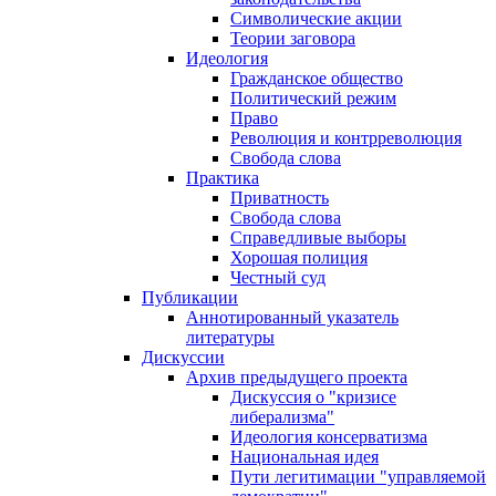
Символические акции
Теории заговора
Идеология
Гражданское общество
Политический режим
Право
Революция и контрреволюция
Свобода слова
Практика
Приватность
Свобода слова
Справедливые выборы
Хорошая полиция
Честный суд
Публикации
Аннотированный указатель
литературы
Дискуссии
Архив предыдущего проекта
Дискуссия о "кризисе
либерализма"
Идеология консерватизма
Национальная идея
Пути легитимации "управляемой