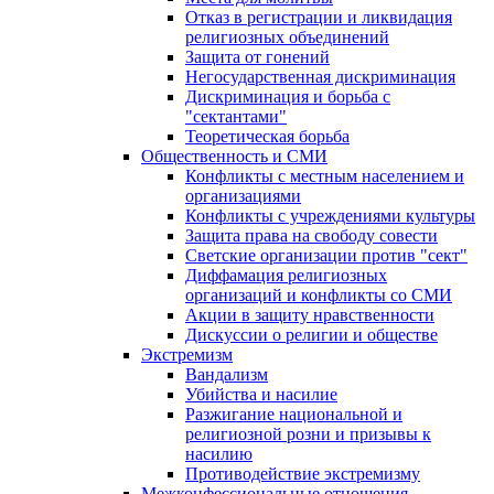
Отказ в регистрации и ликвидация
религиозных объединений
Защита от гонений
Негосударственная дискриминация
Дискриминация и борьба с
"сектантами"
Теоретическая борьба
Общественность и СМИ
Конфликты с местным населением и
организациями
Конфликты с учреждениями культуры
Защита права на свободу совести
Светские организации против "сект"
Диффамация религиозных
организаций и конфликты со СМИ
Акции в защиту нравственности
Дискуссии о религии и обществе
Экстремизм
Вандализм
Убийства и насилие
Разжигание национальной и
религиозной розни и призывы к
насилию
Противодействие экстремизму
Межконфессиональные отношения