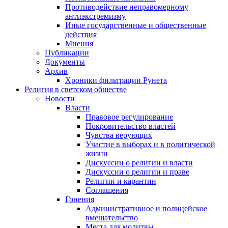
Противодействие неправомерному
антиэкстремизму
Иные государственные и общественные
действия
Мнения
Публикации
Документы
Архив
Хроники фильтрации Рунета
Религия в светском обществе
Новости
Власти
Правовое регулирование
Покровительство властей
Чувства верующих
Участие в выборах и в политической
жизни
Дискуссии о религии и власти
Дискуссии о религии и праве
Религии и карантин
Соглашения
Гонения
Административное и полицейское
вмешательство
Места для молитвы