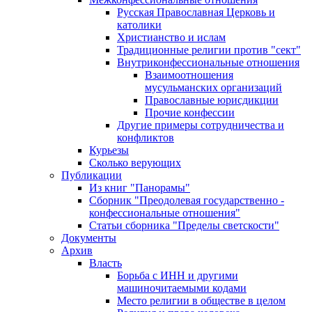
Русская Православная Церковь и
католики
Христианство и ислам
Традиционные религии против "сект"
Внутриконфессиональные отношения
Взаимоотношения
мусульманских организаций
Православные юрисдикции
Прочие конфессии
Другие примеры сотрудничества и
конфликтов
Курьезы
Сколько верующих
Публикации
Из книг "Панорамы"
Сборник "Преодолевая государственно -
конфессиональные отношения"
Статьи сборника "Пределы светскости"
Документы
Архив
Власть
Борьба с ИНН и другими
машиночитаемыми кодами
Место религии в обществе в целом