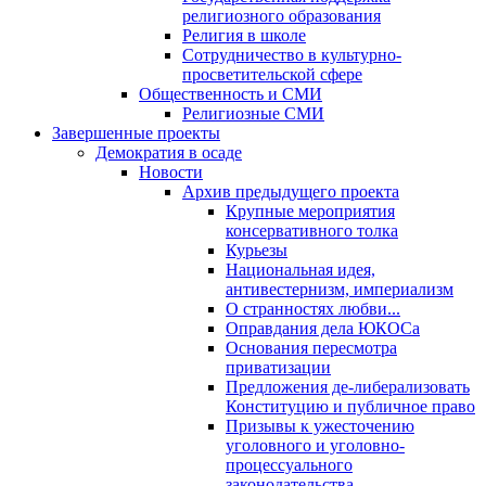
религиозного образования
Религия в школе
Сотрудничество в культурно-
просветительской сфере
Общественность и СМИ
Религиозные СМИ
Завершенные проекты
Демократия в осаде
Новости
Архив предыдущего проекта
Крупные мероприятия
консервативного толка
Курьезы
Национальная идея,
антивестернизм, империализм
О странностях любви...
Оправдания дела ЮКОСа
Основания пересмотра
приватизации
Предложения де-либерализовать
Конституцию и публичное право
Призывы к ужесточению
уголовного и уголовно-
процессуального
законодательства