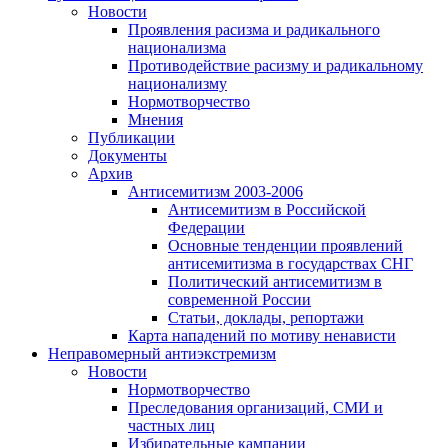
Новости
Проявления расизма и радикального
национализма
Противодействие расизму и радикальному
национализму
Нормотворчество
Мнения
Публикации
Документы
Архив
Антисемитизм 2003-2006
Антисемитизм в Российской
Федерации
Основные тенденции проявлений
антисемитизма в государствах СНГ
Политический антисемитизм в
современной России
Статьи, доклады, репортажи
Карта нападений по мотиву ненависти
Неправомерный антиэкстремизм
Новости
Нормотворчество
Преследования организаций, СМИ и
частных лиц
Избирательные кампании