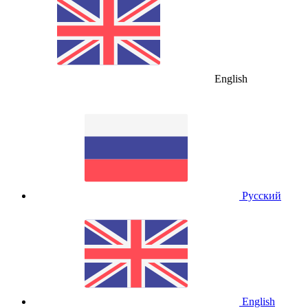
English
Русский
English