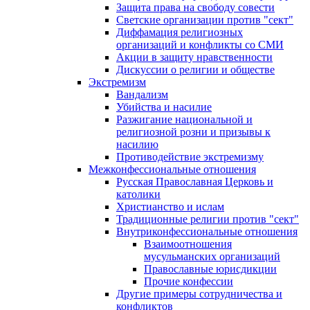
Защита права на свободу совести
Светские организации против "сект"
Диффамация религиозных
организаций и конфликты со СМИ
Акции в защиту нравственности
Дискуссии о религии и обществе
Экстремизм
Вандализм
Убийства и насилие
Разжигание национальной и
религиозной розни и призывы к
насилию
Противодействие экстремизму
Межконфессиональные отношения
Русская Православная Церковь и
католики
Христианство и ислам
Традиционные религии против "сект"
Внутриконфессиональные отношения
Взаимоотношения
мусульманских организаций
Православные юрисдикции
Прочие конфессии
Другие примеры сотрудничества и
конфликтов