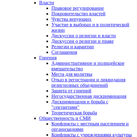
Власти
Правовое регулирование
Покровительство властей
Чувства верующих
Участие в выборах и в политической
жизни
Дискуссии о религии и власти
Дискуссии о религии и праве
Религии и карантин
Соглашения
Гонения
Административное и полицейское
вмешательство
Места для молитвы
Отказ в регистрации и ликвидация
религиозных объединений
Защита от гонений
Негосударственная дискриминация
Дискриминация и борьба с
"сектантами"
Теоретическая борьба
Общественность и СМИ
Конфликты с местным населением и
организациями
Конфликты с учреждениями культуры