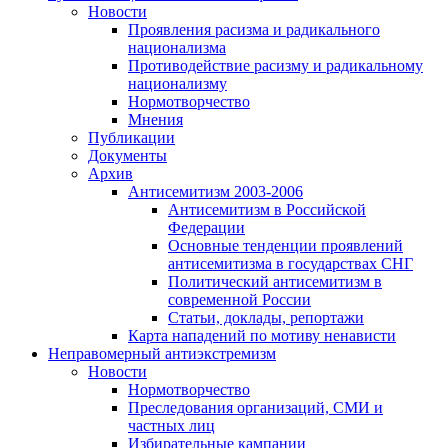
Новости
Проявления расизма и радикального
национализма
Противодействие расизму и радикальному
национализму
Нормотворчество
Мнения
Публикации
Документы
Архив
Антисемитизм 2003-2006
Антисемитизм в Российской
Федерации
Основные тенденции проявлений
антисемитизма в государствах СНГ
Политический антисемитизм в
современной России
Статьи, доклады, репортажи
Карта нападений по мотиву ненависти
Неправомерный антиэкстремизм
Новости
Нормотворчество
Преследования организаций, СМИ и
частных лиц
Избирательные кампании