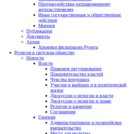
Противодействие неправомерному
антиэкстремизму
Иные государственные и общественные
действия
Мнения
Публикации
Документы
Архив
Хроники фильтрации Рунета
Религия в светском обществе
Новости
Власти
Правовое регулирование
Покровительство властей
Чувства верующих
Участие в выборах и в политической
жизни
Дискуссии о религии и власти
Дискуссии о религии и праве
Религии и карантин
Соглашения
Гонения
Административное и полицейское
вмешательство
Места для молитвы