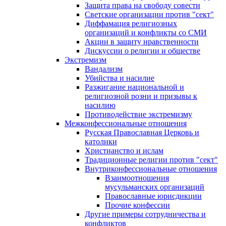
Защита права на свободу совести
Светские организации против "сект"
Диффамация религиозных
организаций и конфликты со СМИ
Акции в защиту нравственности
Дискуссии о религии и обществе
Экстремизм
Вандализм
Убийства и насилие
Разжигание национальной и
религиозной розни и призывы к
насилию
Противодействие экстремизму
Межконфессиональные отношения
Русская Православная Церковь и
католики
Христианство и ислам
Традиционные религии против "сект"
Внутриконфессиональные отношения
Взаимоотношения
мусульманских организаций
Православные юрисдикции
Прочие конфессии
Другие примеры сотрудничества и
конфликтов