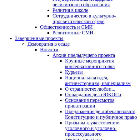
религиозного образования
Религия в школе
Сотрудничество в культурно-
просветительской сфере
Общественность и СМИ
Религиозные СМИ
Завершенные проекты
Демократия в осаде
Новости
Архив предыдущего проекта
Крупные мероприятия
консервативного толка
Курьезы
Национальная идея,
антивестернизм, империализм
О странностях любви...
Оправдания дела ЮКОСа
Основания пересмотра
приватизации
Предложения де-либерализовать
Конституцию и публичное право
Призывы к ужесточению
уголовного и уголовно-
процессуального
законодательства