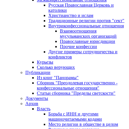
Русская Православная Церковь и
католики
Христианство и ислам
Традиционные религии против "сект"
Внутриконфессиональные отношения
Взаимоотношения
мусульманских организаций
Православные юрисдикции
Прочие конфессии
Другие примеры сотрудничества и
конфликтов
Курьезы
Сколько верующих
Публикации
Из книг "Панорамы"
Сборник "Преодолевая государственно -
конфессиональные отношения"
Статьи сборника "Пределы светскости"
Документы
Архив
Власть
Борьба с ИНН и другими
машиночитаемыми кодами
Место религии в обществе в целом