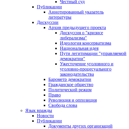
Честный суд
Публикации
Аннотированный указатель
литературы
Дискуссии
Архив предыдущего проекта
Дискуссия о "кризисе
либерализма"
Идеология консерватизма
Национальная идея
Пути легитимации "управляемой
демократии"
Ужесточение уголовного и
уголовно-процесуального
законодательства
Барометр демократии
Гражданское общество
Политический режим
Право
Революция и оппозиция
Свобода слова
Язык вражды
Новости
Публикации
Документы других организаций