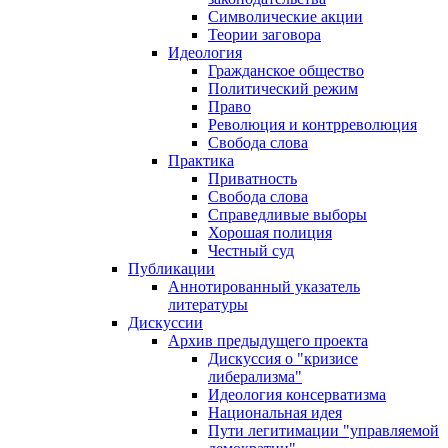
Символические акции
Теории заговора
Идеология
Гражданское общество
Политический режим
Право
Революция и контрреволюция
Свобода слова
Практика
Приватность
Свобода слова
Справедливые выборы
Хорошая полиция
Честный суд
Публикации
Аннотированный указатель
литературы
Дискуссии
Архив предыдущего проекта
Дискуссия о "кризисе
либерализма"
Идеология консерватизма
Национальная идея
Пути легитимации "управляемой