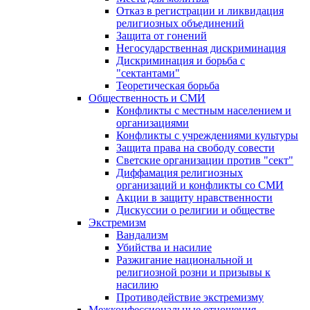
Отказ в регистрации и ликвидация
религиозных объединений
Защита от гонений
Негосударственная дискриминация
Дискриминация и борьба с
"сектантами"
Теоретическая борьба
Общественность и СМИ
Конфликты с местным населением и
организациями
Конфликты с учреждениями культуры
Защита права на свободу совести
Светские организации против "сект"
Диффамация религиозных
организаций и конфликты со СМИ
Акции в защиту нравственности
Дискуссии о религии и обществе
Экстремизм
Вандализм
Убийства и насилие
Разжигание национальной и
религиозной розни и призывы к
насилию
Противодействие экстремизму
Межконфессиональные отношения