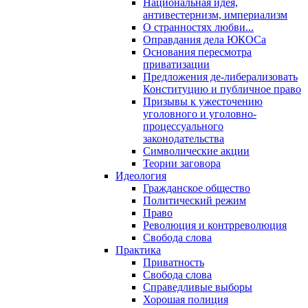
Национальная идея,
антивестернизм, империализм
О странностях любви...
Оправдания дела ЮКОСа
Основания пересмотра
приватизации
Предложения де-либерализовать
Конституцию и публичное право
Призывы к ужесточению
уголовного и уголовно-
процессуального
законодательства
Символические акции
Теории заговора
Идеология
Гражданское общество
Политический режим
Право
Революция и контрреволюция
Свобода слова
Практика
Приватность
Свобода слова
Справедливые выборы
Хорошая полиция