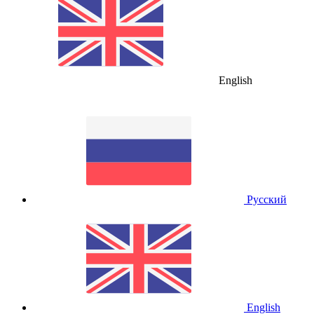
English
Русский
English